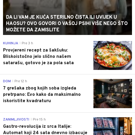
DA LI VAM JE KUĆA STERILNO ČISTA ILI UVIJEK U
HAOSU? OVO GOVORI O VAŠOJ PSIHI VIŠE NEGO ŠTO
MOŽETE DA ZAMISLITE
0
KUHINJA
Pre 3 h
|
Provjereni recept za šakšuku:
Bliskoistočno jelo slično našem
satarašu, gotovo je za pola sata
0
DOM
Pre 12 h
|
7 grešaka zbog kojih soba izgleda
pretrpano: Evo kako da maksimalno
iskoristite kvadraturu
0
ZANIMLJIVOSTI
Pre 15 h
|
Gastro-revolucija iz srca Italije:
Automat koji 24 sata dnevno izbacuje