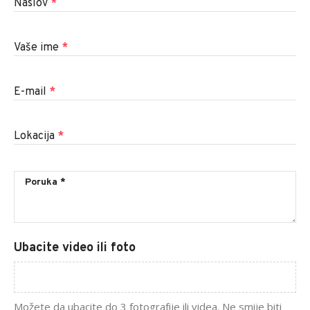
Naslov
*
Vaše ime
*
E-mail
*
Lokacija
*
Ubacite video ili foto
Možete da ubacite do 3 fotografije ili videa. Ne smije biti