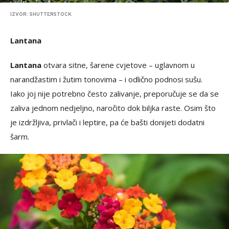
IZVOR: SHUTTERSTOCK
Lantana
Lantana
otvara sitne, šarene cvjetove – uglavnom u
narandžastim i žutim tonovima – i odlično podnosi sušu.
Iako joj nije potrebno često zalivanje, preporučuje se da se
zaliva jednom nedjeljno, naročito dok biljka raste. Osim što
je izdržljiva, privlači i leptire, pa će bašti donijeti dodatni
šarm.