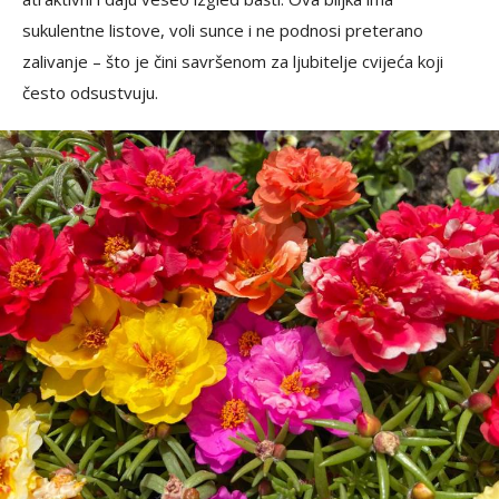
sukulentne listove, voli sunce i ne podnosi preterano
zalivanje – što je čini savršenom za ljubitelje cvijeća koji
često odsustvuju.