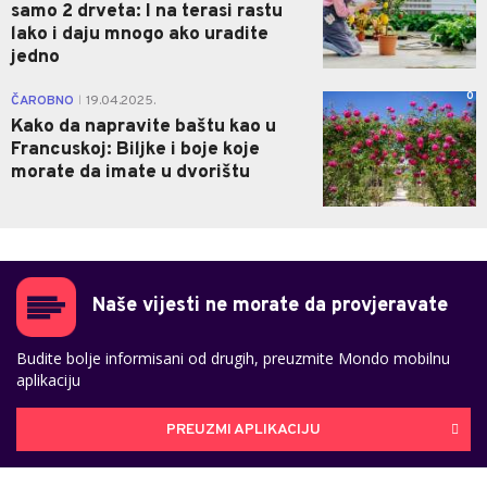
samo 2 drveta: I na terasi rastu
lako i daju mnogo ako uradite
jedno
0
ČAROBNO
19.04.2025.
|
Kako da napravite baštu kao u
Francuskoj: Biljke i boje koje
morate da imate u dvorištu
Naše vijesti ne morate da provjeravate
Budite bolje informisani od drugih, preuzmite Mondo mobilnu
aplikaciju
PREUZMI APLIKACIJU