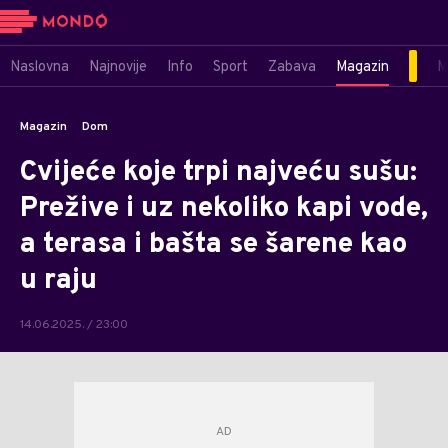
Naslovna
Najnovije
Info
Sport
Zabava
Magazin
M
Magazin
Dom
Cvijeće koje trpi najveću sušu:
Prežive i uz nekoliko kapi vode,
a terasa i bašta se šarene kao
u raju
14.06.2025. / 23:00