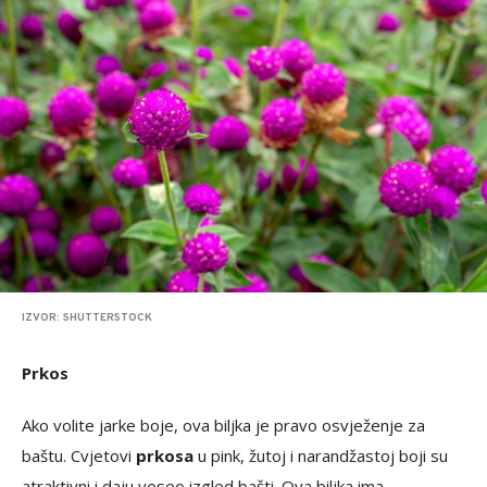
IZVOR: SHUTTERSTOCK
Prkos
Ako volite jarke boje, ova biljka je pravo osvježenje za
baštu. Cvjetovi
prkosa
u pink, žutoj i narandžastoj boji su
atraktivni i daju veseo izgled bašti. Ova biljka ima