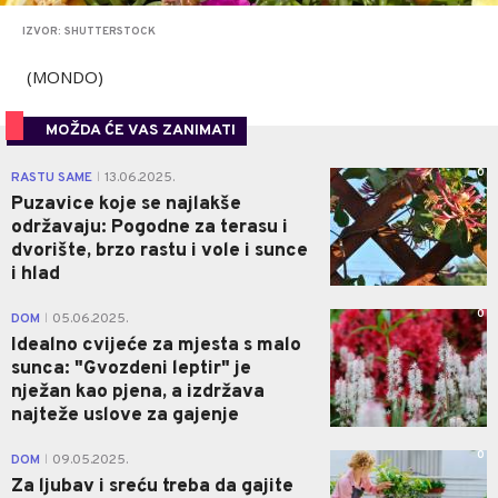
IZVOR: SHUTTERSTOCK
(MONDO)
MOŽDA ĆE VAS ZANIMATI
0
RASTU SAME
13.06.2025.
|
Puzavice koje se najlakše
održavaju: Pogodne za terasu i
dvorište, brzo rastu i vole i sunce
i hlad
0
DOM
05.06.2025.
|
Idealno cvijeće za mjesta s malo
sunca: "Gvozdeni leptir" je
nježan kao pjena, a izdržava
najteže uslove za gajenje
0
DOM
09.05.2025.
|
Za ljubav i sreću treba da gajite