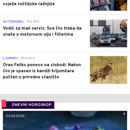
svježe roštiljske ražnjiće
0
AUTOMOBILI
Pre 19 h
|
Vodič za mali servis: Sve što treba da
znate o motornom ulju i filterima
0
LJUBIMCI
Pre 20 h
|
Orao Feliks ponovo na slobodi: Nakon
što je spasen iz kandži krijumčara
pušten u prirodno stanište
DNEVNI HOROSKOP
0
03.06.2026.