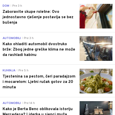
0
DOM
Pre 3 h
|
Zaboravite skupe roletne: Ovo
jednostavno rješenje postavlja se bez
bušenja
0
AUTOMOBILI
Pre 3 h
|
Kako ohladiti automobil dvostruko
brže: Zbog jedne greške klima ne može
da rashladi kabinu
0
KUHINJA
Pre 5 h
|
Tjestenina sa pestom, čeri paradajzom
i mocarelom: Ljetni ručak gotov za 20
minuta
0
AUTOMOBILI
Pre 14 h
|
Kako je Berta Benc oblikovala istoriju
Mercedesa? Liderka u sjenci muža,