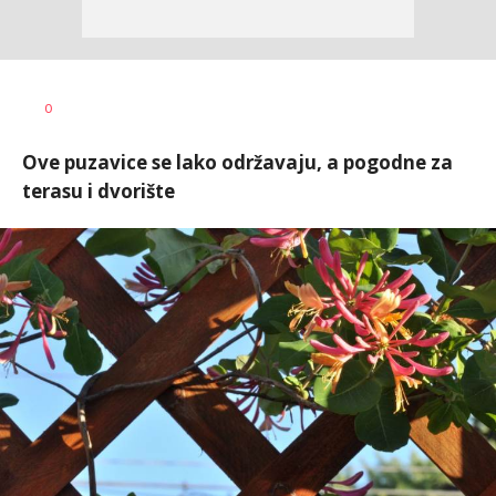
Jasmina
AUTOR
0
Glišić
Ove puzavice se lako održavaju, a pogodne za
terasu i dvorište