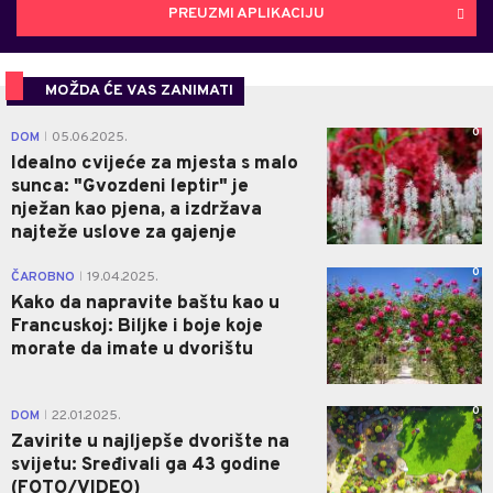
PREUZMI APLIKACIJU
MOŽDA ĆE VAS ZANIMATI
0
DOM
05.06.2025.
|
Idealno cvijeće za mjesta s malo
sunca: "Gvozdeni leptir" je
nježan kao pjena, a izdržava
najteže uslove za gajenje
0
ČAROBNO
19.04.2025.
|
Kako da napravite baštu kao u
Francuskoj: Biljke i boje koje
morate da imate u dvorištu
0
DOM
22.01.2025.
|
Zavirite u najljepše dvorište na
svijetu: Sređivali ga 43 godine
(FOTO/VIDEO)