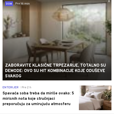
0
Pre 16 min
DOM
ZABORAVITE KLASIČNE TRPEZARIJE, TOTALNO SU
DEMODE: OVO SU HIT KOMBINACIJE KOJE ODUŠEVE
SVAKOG
0
ENTERIJER
Pre 2 h
|
Spavaća soba treba da miriše ovako: 5
mirisnih nota koje stručnjaci
preporučuju za umirujuću atmosferu