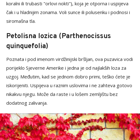
koralni ili trubasti "orlovi nokti"), koja je otporna i uspijeva
čak i u hladnijim zonama. Voli sunce ili polusenku i podnosi i
siromašna tla.
Petolisna lozica (Parthenocissus
quinquefolia)
Poznata i pod imenom virdžinijski bršljan, ova puzavica vodi
porijeklo Sjeverne Amerike i jedna je od najlakših loza za
uzgoj. Međutim, kad se jednom dobro primi, teško ćete je
iskorijeniti. Uspijeva u raznim uslovima i ne zahteva gotovo
nikakvu njegu. Može da raste i u lošem zemljištu bez
dodatnog zalivanja.