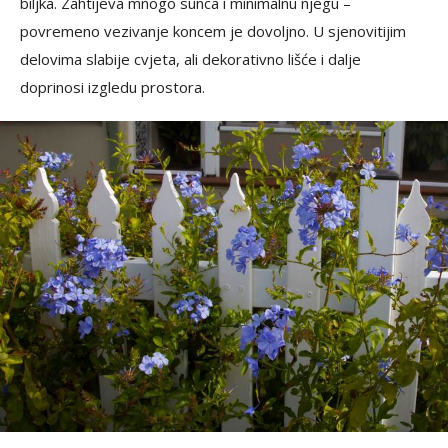
biljka. Zahtijeva mnogo sunca i minimalnu njegu –
povremeno vezivanje koncem je dovoljno. U sjenovitijim
delovima slabije cvjeta, ali dekorativno lišće i dalje
doprinosi izgledu prostora.