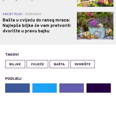
0
SAVJET PLUS
15.09.2024.
|
Bašta u cvijeću do ranog mraza:
Najlepše biljke će vam pretvoriti
dvorište u pravu bajku
TAGOVI
BILJKE
CVIJEĆE
BAŠTA
DVORIŠTE
PODIJELI