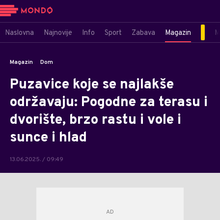
Naslovna
Najnovije
Info
Sport
Zabava
Magazin
M
Magazin
Dom
Puzavice koje se najlakše
održavaju: Pogodne za terasu i
dvorište, brzo rastu i vole i
sunce i hlad
13.06.2025. / 09:49