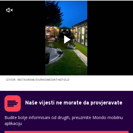
zvuk
IZVOR: INSTAGRAM/OURHOMEONTHEFOLD
Naše vijesti ne morate da provjeravate
Budite bolje informisani od drugih, preuzmite Mondo mobilnu
aplikaciju