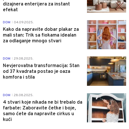
dizajnera enterijera za instant
efekat
0
DOM
04.09.2025.
|
Kako da napravite dobar plakar za
mali stan: Trik sa fiokama idealan
za odlaganje mnogo stvari
2
DOM
29.08.2025.
|
Nevjerovatna transformacija: Stan
od 37 kvadrata postao je oaza
komfora i stila
0
DOM
28.08.2025.
|
4 stvari koje nikada ne bi trebalo da
farbate: Zaboravite četke i boje,
samo ćete da napravite cirkus u
kući