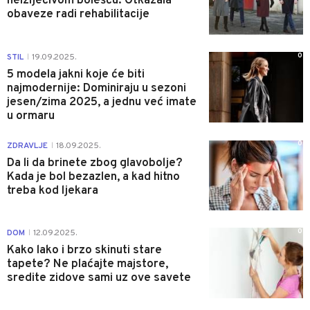
neizlječivom bolešću: Otkazala
obaveze radi rehabilitacije
0
STIL
19.09.2025.
|
5 modela jakni koje će biti
najmodernije: Dominiraju u sezoni
jesen/zima 2025, a jednu već imate
u ormaru
0
ZDRAVLJE
18.09.2025.
|
Da li da brinete zbog glavobolje?
Kada je bol bezazlen, a kad hitno
treba kod ljekara
0
DOM
12.09.2025.
|
Kako lako i brzo skinuti stare
tapete? Ne plaćajte majstore,
sredite zidove sami uz ove savete