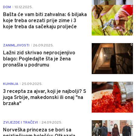
0
DOM
10.12.2025.
|
Bašta će vam biti zahvalna: 6 biljaka
koje treba orezati prije zime i 3
koje treba da sačekaju proljeće
0
ZANIMLJIVOSTI
26.09.2025.
|
Lažni zid skrivao neprocjenjivo
blago: Pogledajte šta je žena
pronašla u podrumu
0
KUHINJA
25.09.2025.
|
3 recepta za ajvar, koji je najbolji? S
juga Srbije, makedonski ili onaj "na
brzaka"
0
ZVIJEZDE I TRAČEVI
24.09.2025.
|
Norveška princeza se bori sa