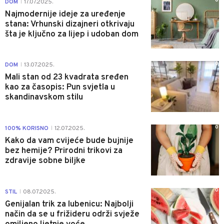
0
DOM
17.07.2025.
|
Najmodernije ideje za uređenje
stana: Vrhunski dizajneri otkrivaju
šta je ključno za lijep i udoban dom
0
DOM
13.07.2025.
|
Mali stan od 23 kvadrata sređen
kao za časopis: Pun svjetla u
skandinavskom stilu
0
100% KORISNO
12.07.2025.
|
Kako da vam cvijeće bude bujnije
bez hemije? Prirodni trikovi za
zdravije sobne biljke
0
STIL
08.07.2025.
|
Genijalan trik za lubenicu: Najbolji
način da se u frižideru održi svježe