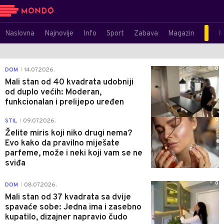
Naslovna
Najnovije
Info
Sport
Zabava
Magazin
M
0
DOM
14.07.2026.
|
Mali stan od 40 kvadrata udobniji
od duplo većih: Moderan,
funkcionalan i prelijepo uređen
0
STIL
09.07.2026.
|
Želite miris koji niko drugi nema?
Evo kako da pravilno miješate
parfeme, može i neki koji vam se ne
sviđa
0
DOM
08.07.2026.
|
Mali stan od 37 kvadrata sa dvije
spavaće sobe: Jedna ima i zasebno
kupatilo, dizajner napravio čudo