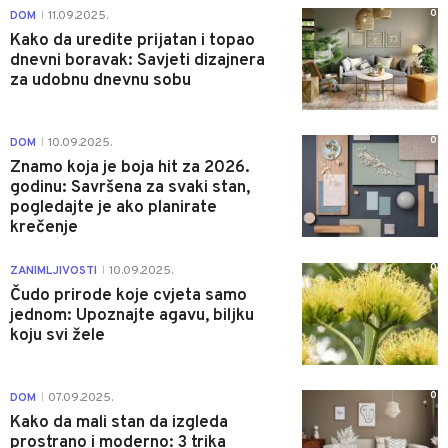
0
DOM
11.09.2025.
|
Kako da uredite prijatan i topao
dnevni boravak: Savjeti dizajnera
za udobnu dnevnu sobu
0
DOM
10.09.2025.
|
Znamo koja je boja hit za 2026.
godinu: Savršena za svaki stan,
pogledajte je ako planirate
krečenje
0
ZANIMLJIVOSTI
10.09.2025.
|
Čudo prirode koje cvjeta samo
jednom: Upoznajte agavu, biljku
koju svi žele
0
DOM
07.09.2025.
|
Kako da mali stan da izgleda
prostrano i moderno: 3 trika