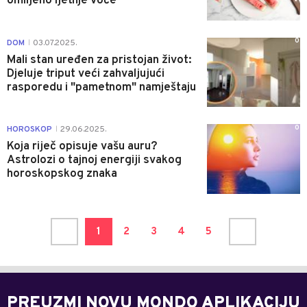
omiljeno ljetnje voće
0
DOM
03.07.2025.
|
Mali stan uređen za pristojan život:
Djeluje triput veći zahvaljujući
rasporedu i "pametnom" namještaju
0
HOROSKOP
29.06.2025.
|
Koja riječ opisuje vašu auru?
Astrolozi o tajnoj energiji svakog
horoskopskog znaka
1
2
3
4
5
PREUZMI NOVU MONDO APLIKACIJU