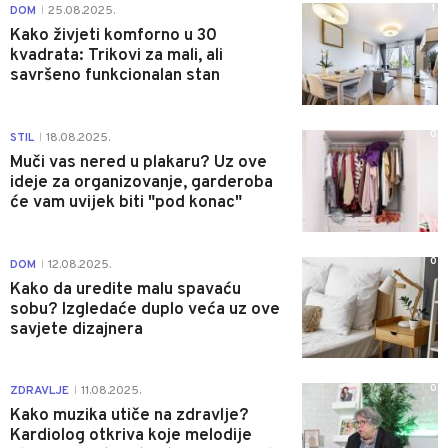
1
DOM
25.08.2025.
|
Kako živjeti komforno u 30
kvadrata: Trikovi za mali, ali
savršeno funkcionalan stan
0
STIL
18.08.2025.
|
Muči vas nered u plakaru? Uz ove
ideje za organizovanje, garderoba
će vam uvijek biti "pod konac"
0
DOM
12.08.2025.
|
Kako da uredite malu spavaću
sobu? Izgledaće duplo veća uz ove
savjete dizajnera
0
ZDRAVLJE
11.08.2025.
|
Kako muzika utiče na zdravlje?
Kardiolog otkriva koje melodije