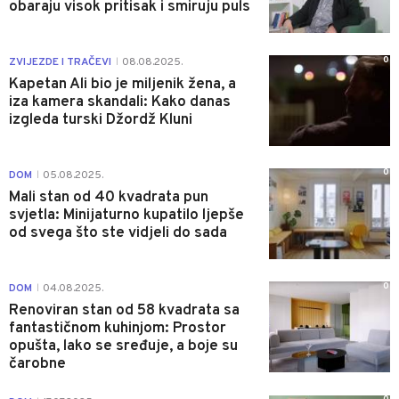
obaraju visok pritisak i smiruju puls
0
ZVIJEZDE I TRAČEVI
08.08.2025.
|
Kapetan Ali bio je miljenik žena, a
iza kamera skandali: Kako danas
izgleda turski Džordž Kluni
0
DOM
05.08.2025.
|
Mali stan od 40 kvadrata pun
svjetla: Minijaturno kupatilo ljepše
od svega što ste vidjeli do sada
0
DOM
04.08.2025.
|
Renoviran stan od 58 kvadrata sa
fantastičnom kuhinjom: Prostor
opušta, lako se sređuje, a boje su
čarobne