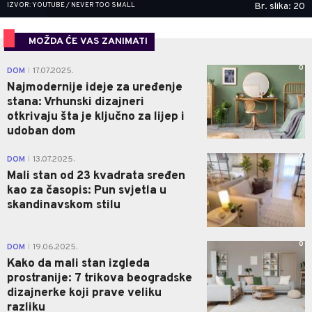
IZVOR: YOUTUBE / NEVER TOO SMALL
Br. slika: 20
MOŽDA ĆE VAS ZANIMATI
0
DOM
17.07.2025.
|
Najmodernije ideje za uređenje
stana: Vrhunski dizajneri
otkrivaju šta je ključno za lijep i
udoban dom
0
DOM
13.07.2025.
|
Mali stan od 23 kvadrata sređen
kao za časopis: Pun svjetla u
skandinavskom stilu
0
DOM
19.06.2025.
|
Kako da mali stan izgleda
prostranije: 7 trikova beogradske
dizajnerke koji prave veliku
razliku