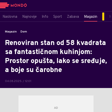
Naslovna
Najnovije
Info
Sport
Zabava
Magazin
M
Magazin
Dom
Renoviran stan od 58 kvadrata
sa fantastičnom kuhinjom:
Prostor opušta, lako se sređuje,
a boje su čarobne
04.08.2025. / 12:01