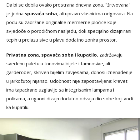
Da bi se dobila ovako prostrana dnevna zona, "žrtvovana"
je jedna
spavaća soba
, ali upravo vlasnicima odgovara. Na
podu su zadržane originalne mermerne pločice koje
svjedoče o porodičnom nasljeđu, dok specijalno dizajnirani
tepih u prelazu sive u plavu dodatno zonira prostor.
Privatna zona, spavaća soba i kupatilo
, zadržavaju
svedenu paletu u tonovima bijele i tamnosive, ali
garderober, skriven bijelim zavjesama, donosi iznenađenje
u jarkožutoj nijanso. Udobnost nije zapostavljena: krevet
ima tapacirano uzglavlje sa integrisanim lampama i
policama, a ugaoni dizajn dodatno odvaja dio sobe koji vodi
ka kupatilu.