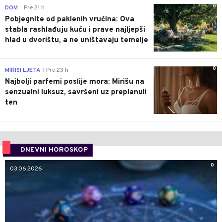
0
DOM
Pre 21 h
|
Pobjegnite od paklenih vrućina: Ova
stabla rashlađuju kuću i prave najljepši
hlad u dvorištu, a ne uništavaju temelje
0
MIRISI LJETA
Pre 23 h
|
Najbolji parfemi poslije mora: Mirišu na
senzualni luksuz, savršeni uz preplanuli
ten
DNEVNI HOROSKOP
0
03.06.2026.