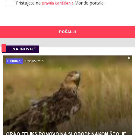
Pristajete na
Mondo portala.
pravila korišćenja
POŠALJI
NAJNOVIJE
0
Pre 49 min
LJUBIMCI
ORAO FELIKS PONOVO NA SLOBODI: NAKON ŠTO JE