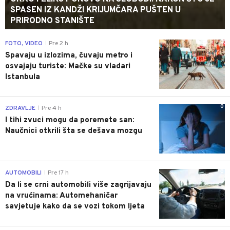
SPASEN IZ KANDŽI KRIJUMČARA PUŠTEN U
PRIRODNO STANIŠTE
0
FOTO, VIDEO
Pre 2 h
|
Spavaju u izlozima, čuvaju metro i
osvajaju turiste: Mačke su vladari
Istanbula
0
ZDRAVLJE
Pre 4 h
|
I tihi zvuci mogu da poremete san:
Naučnici otkrili šta se dešava mozgu
0
AUTOMOBILI
Pre 17 h
|
Da li se crni automobili više zagrijavaju
na vrućinama: Automehaničar
savjetuje kako da se vozi tokom ljeta