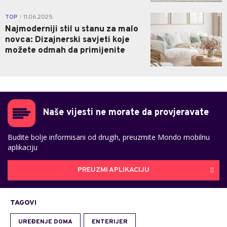
0
TOP
11.06.2025.
|
Najmoderniji stil u stanu za malo
novca: Dizajnerski savjeti koje
možete odmah da primijenite
Naše vijesti ne morate da provjeravate
Budite bolje informisani od drugih, preuzmite Mondo mobilnu
aplikaciju
PREUZMI APLIKACIJU
TAGOVI
UREĐENJE DOMA
ENTERIJER