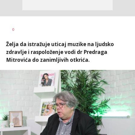
Jasmina
AUTOR
0
Glišić
Želja da istražuje uticaj muzike na ljudsko
zdravlje i raspoloženje vodi dr Predraga
Mitrovića do zanimljivih otkrića.