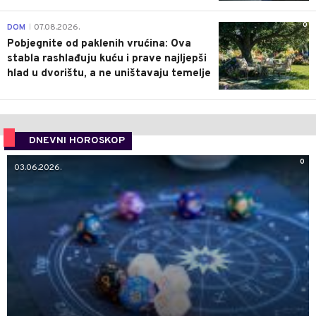
0
DOM
07.08.2026.
|
Pobjegnite od paklenih vrućina: Ova
stabla rashlađuju kuću i prave najljepši
hlad u dvorištu, a ne uništavaju temelje
DNEVNI HOROSKOP
0
03.06.2026.