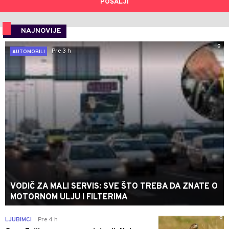
POŠALJI
NAJNOVIJE
0
Pre 3 h
AUTOMOBILI
VODIČ ZA MALI SERVIS: SVE ŠTO TREBA DA ZNATE O
MOTORNOM ULJU I FILTERIMA
0
LJUBIMCI
Pre 4 h
|