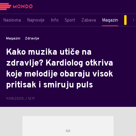
Naslovna
Najnovije
Info
Sport
Zabava
Magazin
M
Magazin
Zdravlje
Kako muzika utiče na
zdravlje? Kardiolog otkriva
koje melodije obaraju visok
pritisak i smiruju puls
11.08.2025. / 12:17