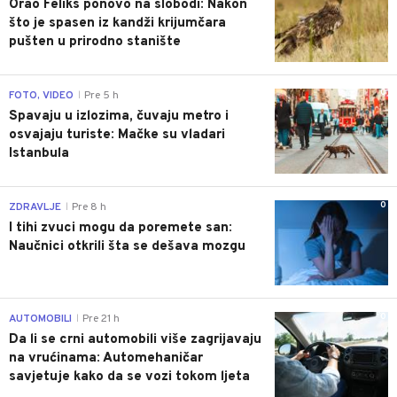
Orao Feliks ponovo na slobodi: Nakon
što je spasen iz kandži krijumčara
pušten u prirodno stanište
0
FOTO, VIDEO
Pre 5 h
|
Spavaju u izlozima, čuvaju metro i
osvajaju turiste: Mačke su vladari
Istanbula
0
ZDRAVLJE
Pre 8 h
|
I tihi zvuci mogu da poremete san:
Naučnici otkrili šta se dešava mozgu
0
AUTOMOBILI
Pre 21 h
|
Da li se crni automobili više zagrijavaju
na vrućinama: Automehaničar
savjetuje kako da se vozi tokom ljeta