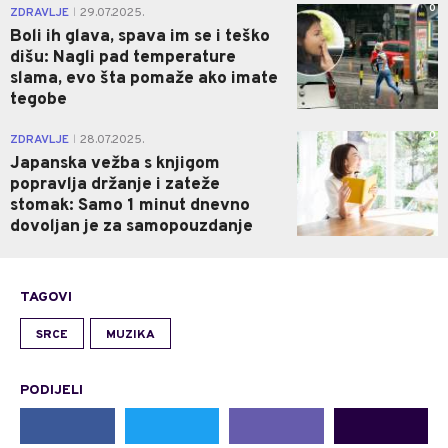
0
ZDRAVLJE
29.07.2025.
|
Boli ih glava, spava im se i teško
dišu: Nagli pad temperature
slama, evo šta pomaže ako imate
tegobe
0
ZDRAVLJE
28.07.2025.
|
Japanska vežba s knjigom
popravlja držanje i zateže
stomak: Samo 1 minut dnevno
dovoljan je za samopouzdanje
TAGOVI
SRCE
MUZIKA
PODIJELI