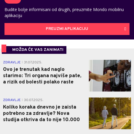
Budite bolje informisani od drugih, preuzmite Mondo mobilnu
aplikaciju
PREUZMI APLIKACIJU
MOŽDA ĆE VAS ZANIMATI
0
ZDRAVLJE
31.07.2025.
|
Ovo je trenutak kad naglo
starimo: Tri organa najviše pate,
a rizik od bolesti polako raste
0
ZDRAVLJE
30.07.2025.
|
Koliko koraka dnevno je zaista
potrebno za zdravlje? Nova
studija otkriva da to nije 10.000