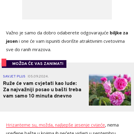
Važno je samo da dobro odaberete odgovarajuće
biljke za
jesen
i one će vam ispuniti dvorište atraktivnim cvetovima
sve do ranih mrazova.
MOŽDA ĆE VAS ZANIMATI
0
SAVJET PLUS
05.09.2024.
|
Ruže će vam cvjetati kao lude:
Za najvažniji posao u bašti treba
vam samo 10 minuta dnevno
Hrizanteme su, možda, najljepše jesenje cvijeće
, nema
uređene bašte u kojima ih nećete vidjeti u septembru.