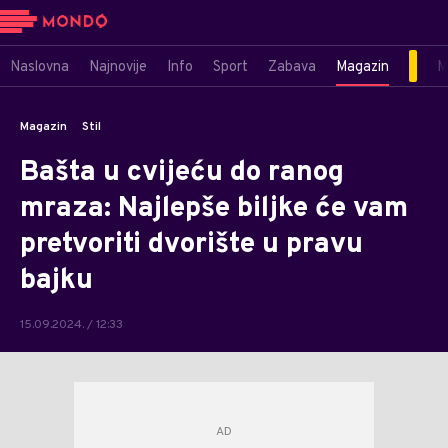
Naslovna
Najnovije
Info
Sport
Zabava
Magazin
M
Magazin
Stil
Bašta u cvijeću do ranog
mraza: Najlepše biljke će vam
pretvoriti dvorište u pravu
bajku
15.09.2024. / 12:33