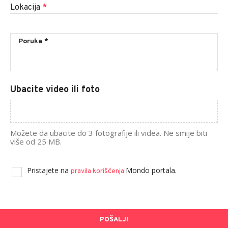
Lokacija
*
Ubacite video ili foto
Možete da ubacite do 3 fotografije ili videa. Ne smije biti
više od 25 MB.
Pristajete na
Mondo portala.
pravila korišćenja
POŠALJI