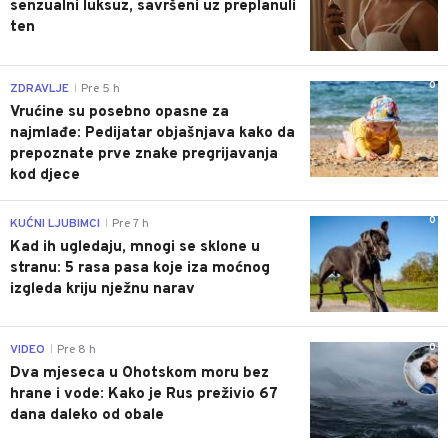
senzualni luksuz, savršeni uz preplanuli
ten
0
ZDRAVLJE
Pre 5 h
|
Vrućine su posebno opasne za
najmlađe: Pedijatar objašnjava kako da
prepoznate prve znake pregrijavanja
kod djece
0
KUĆNI LJUBIMCI
Pre 7 h
|
Kad ih ugledaju, mnogi se sklone u
stranu: 5 rasa pasa koje iza moćnog
izgleda kriju nježnu narav
0
VIDEO
Pre 8 h
|
Dva mjeseca u Ohotskom moru bez
hrane i vode: Kako je Rus preživio 67
dana daleko od obale