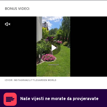
BONUS VIDEO:
zvuk
IZVOR: INSTAGRAM/LITTLEGARDEN.WORLD
Naše vijesti ne morate da provjeravate