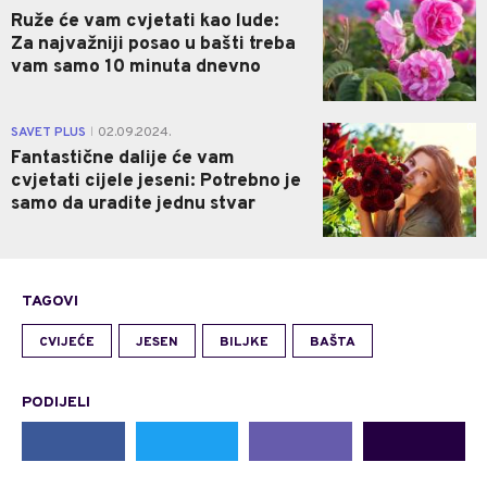
Ruže će vam cvjetati kao lude:
Za najvažniji posao u bašti treba
vam samo 10 minuta dnevno
0
SAVET PLUS
02.09.2024.
|
Fantastične dalije će vam
cvjetati cijele jeseni: Potrebno je
samo da uradite jednu stvar
TAGOVI
CVIJEĆE
JESEN
BILJKE
BAŠTA
PODIJELI