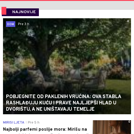
NAJNOVIJE
0
Pre 3 h
DOM
POBJEGNITE OD PAKLENIH VRUĆINA: OVA STABLA
RASHLAĐUJU KUĆU I PRAVE NAJLJEPŠI HLAD U
DVORIŠTU, A NE UNIŠTAVAJU TEMELJE
0
MIRISI LJETA
Pre 5 h
|
Najbolji parfemi poslije mora: Mirišu na