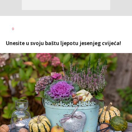
Dušan
AUTOR
0
Volaš
Unesite u svoju baštu ljepotu jesenjeg cvijeća!