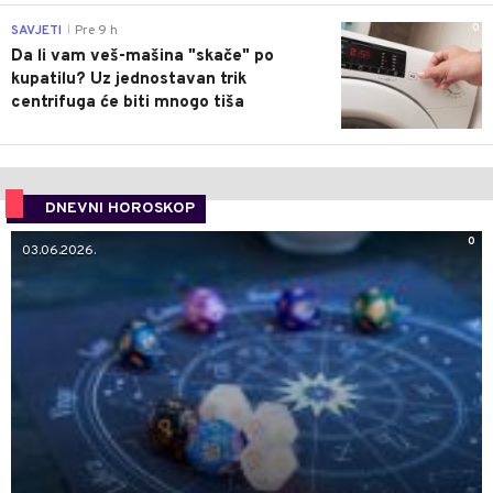
0
SAVJETI
Pre 9 h
|
Da li vam veš-mašina "skače" po
kupatilu? Uz jednostavan trik
centrifuga će biti mnogo tiša
DNEVNI HOROSKOP
0
03.06.2026.