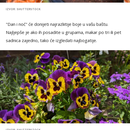
IZVOR: SHUTTERSTOCK
"Dan i noć" će donijeti najrazliitije boje u vašu baštu.
Najljepše je ako ih posadite u grupama, makar po tri ili pet
sadnica zajedno, tako će izgledati najbogatije.