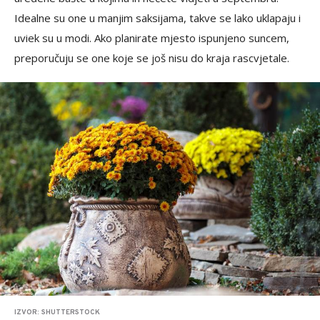
Idealne su one u manjim saksijama, takve se lako uklapaju i
uviek su u modi. Ako planirate mjesto ispunjeno suncem,
preporučuju se one koje se još nisu do kraja rascvjetale.
IZVOR: SHUTTERSTOCK