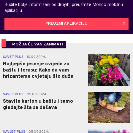
Budite bolje informisani od drugih, preuzmite Mondo mobilnu
aplikaciju
PREUZMI APLIKACIJU
MOŽDA ĆE VAS ZANIMATI
0
SAVET PLUS
10.09.2024.
|
Najljepše jesenje cvijeće za
baštu i terasu: Kako da vam
hrizanteme cvjetaju što duže
0
SAVET PLUS
09.09.2024.
|
Stavite karton u baštu i samo
gledajte šta se dešava
0
SAVJET PLUS
05.09.2024.
|