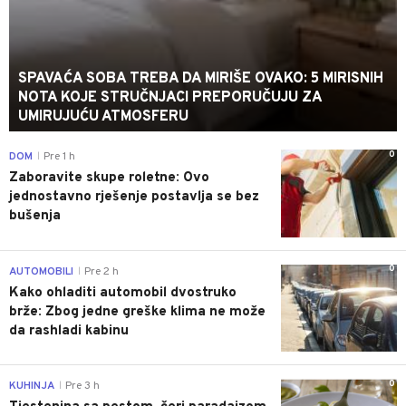
SPAVAĆA SOBA TREBA DA MIRIŠE OVAKO: 5 MIRISNIH
NOTA KOJE STRUČNJACI PREPORUČUJU ZA
UMIRUJUĆU ATMOSFERU
0
DOM
Pre 1 h
|
Zaboravite skupe roletne: Ovo
jednostavno rješenje postavlja se bez
bušenja
0
AUTOMOBILI
Pre 2 h
|
Kako ohladiti automobil dvostruko
brže: Zbog jedne greške klima ne može
da rashladi kabinu
0
KUHINJA
Pre 3 h
|