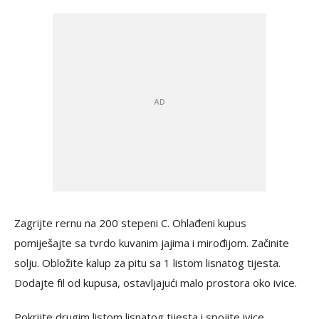
Zagrijte rernu na 200 stepeni C. Ohlađeni kupus
pomiješajte sa tvrdo kuvanim jajima i mirođijom. Začinite
solju. Obložite kalup za pitu sa 1 listom lisnatog tijesta.
Dodajte fil od kupusa, ostavljajući malo prostora oko ivice.
Pokrijte drugim listom lisnatog tijesta i spojite ivice.