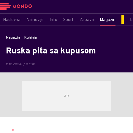
Naslovna
Najnovije
Info
Sport
Zabava
Magazin
M
Magazin
Kuhinja
Ruska pita sa kupusom
11.12.2024. / 07:00
Lena
AUTOR
0
Sudar