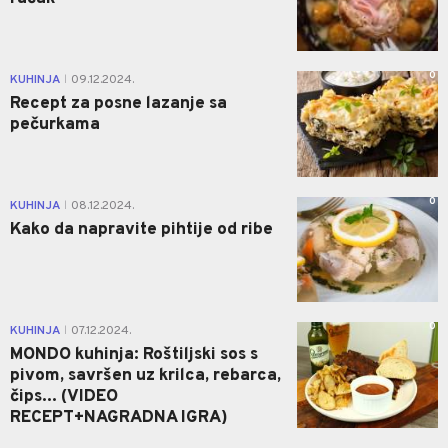
0
KUHINJA
09.12.2024.
|
Recept za posne lazanje sa
pečurkama
0
KUHINJA
08.12.2024.
|
Kako da napravite pihtije od ribe
0
KUHINJA
07.12.2024.
|
MONDO kuhinja: Roštiljski sos s
pivom, savršen uz krilca, rebarca,
čips... (VIDEO
RECEPT+NAGRADNA IGRA)