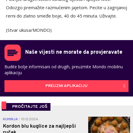
Odozgo premažite razmućenim jajetom. Pecite u zagrijanoj
rerni do zlatno smeđe boje, 40 do 45 minuta. Uživajte.
(Stvar ukusa/MONDO)
Naše vijesti ne morate da provjeravate
Budite bolje informisani od drugih, preuzmite Mondo mobilnu
aplikaciju
PREUZMI APLIKACIJU
PROČITAJTE JOŠ
0
KUHINJA
10.12.2024.
|
Kordon blu kuglice za najljepši
ručak