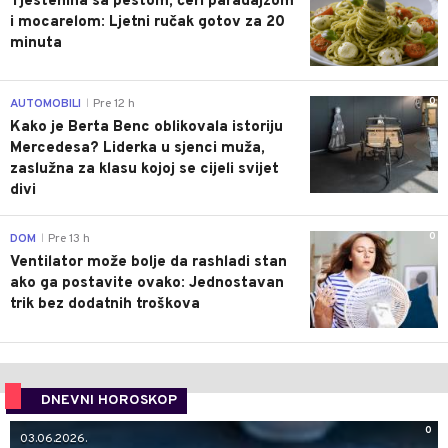
Tjestenina sa pestom, čeri paradajzom
i mocarelom: Ljetni ručak gotov za 20
minuta
0
AUTOMOBILI
Pre 12 h
|
Kako je Berta Benc oblikovala istoriju
Mercedesa? Liderka u sjenci muža,
zaslužna za klasu kojoj se cijeli svijet
divi
0
DOM
Pre 13 h
|
Ventilator može bolje da rashladi stan
ako ga postavite ovako: Jednostavan
trik bez dodatnih troškova
DNEVNI HOROSKOP
0
03.06.2026.