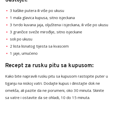
Sastojci:
3 kašike putera ili više po ukusu
1 mala glavica kupusa, sitno isjeckana
3 tvrdo kuvana jaja, oljuštena i isjeckana, ili više po ukusu
3 grančice sveže mirođije, sitno isjeckane
soli po ukusu
2 lista lisnatog tijesta sa kvascem
1 jaje, umućeno
Recept za rusku pitu sa kupusom:
Kako bite napravili rusku pitu sa kupusom rastopite puter u
tiganju na niskoj vatri. Dodajte kupus i dinstajte dok ne
omekša, ali pazite da ne porumeni, oko 30 minuta. Skinite
sa vatre i ostavite da se ohladi, 10 do 15 minuta.