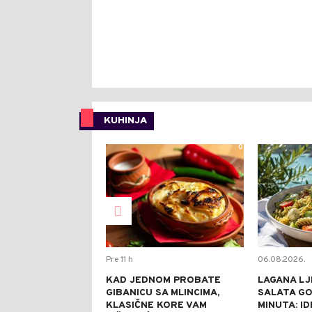
KUHINJA
0
Pre 11 h
06.08.2026.
KAD JEDNOM PROBATE
LAGANA LJ
GIBANICU SA MLINCIMA,
SALATA GO
KLASIČNE KORE VAM
MINUTA: I