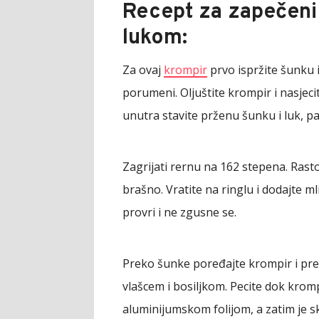
Recept za zapečeni
lukom:
Za ovaj
krompir
prvo ispržite šunku i
porumeni. Oljuštite krompir i nasjec
unutra stavite prženu šunku i luk, pa 
Zagrijati rernu na 162 stepena. Rastop
brašno. Vratite na ringlu i dodajte ml
provri i ne zgusne se.
Preko šunke poređajte krompir i pre
vlašcem i bosiljkom. Pecite dok kromp
aluminijumskom folijom, a zatim je sk