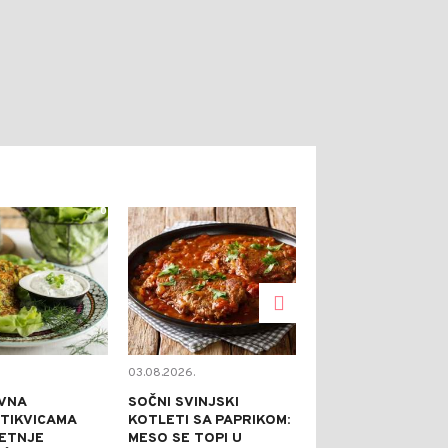
0
0
03.08.2026.
02.08.2026.
VNA
SOČNI SVINJSKI
KAPRI TORTA 
 TIKVICAMA
KOTLETI SA PAPRIKOM:
NE PEČE: IDEA
JETNJE
MESO SE TOPI U
SVEČANE PRILI