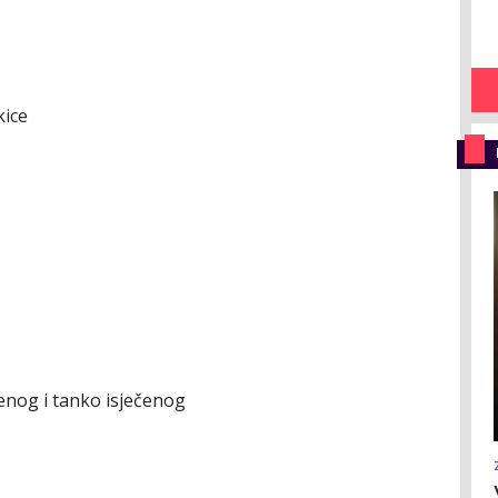
kice
tenog i tanko isječenog