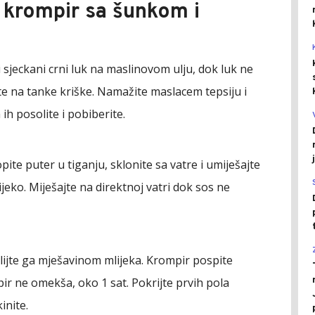
 krompir sa šunkom i
 sjeckani crni luk na maslinovom ulju, dok luk ne
ite na tanke kriške. Namažite maslacem tepsiju i
ih posolite i pobiberite.
ite puter u tiganju, sklonite sa vatre i umiješajte
ijeko. Miješajte na direktnoj vatri dok sos ne
lijte ga mješavinom mlijeka. Krompir pospite
ir ne omekša, oko 1 sat. Pokrijte prvih pola
inite.