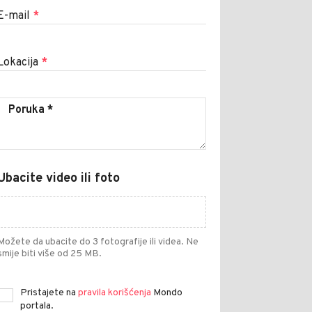
E-mail
*
Lokacija
*
Ubacite video ili foto
Možete da ubacite do 3 fotografije ili videa. Ne
smije biti više od 25 MB.
Pristajete na
pravila korišćenja
Mondo
portala.