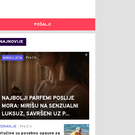
POŠALJI
NAJNOVIJE
0
Pre 1 h
MIRISI LJETA
NAJBOLJI PARFEMI POSLIJE
MORA: MIRIŠU NA SENZUALNI
LUKSUZ, SAVRŠENI UZ P...
0
ZDRAVLJE
Pre 2 h
|
Vrućine su posebno opasne za