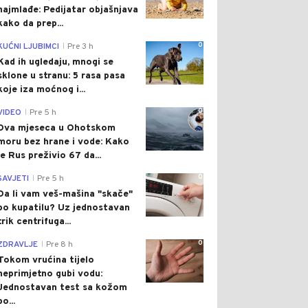
najmlađe: Pedijatar objašnjava
kako da prep...
0
KUĆNI LJUBIMCI
Pre 3 h
|
Kad ih ugledaju, mnogi se
sklone u stranu: 5 rasa pasa
koje iza moćnog i...
0
VIDEO
Pre 5 h
|
Dva mjeseca u Ohotskom
moru bez hrane i vode: Kako
je Rus preživio 67 da...
0
SAVJETI
Pre 5 h
|
Da li vam veš-mašina "skače"
po kupatilu? Uz jednostavan
trik centrifuga...
0
ZDRAVLJE
Pre 8 h
|
Tokom vrućina tijelo
neprimjetno gubi vodu:
Jednostavan test sa kožom
po...