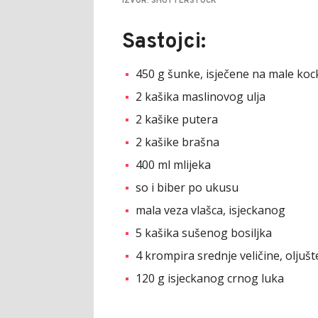
IZVOR: SHUTTERSTOCK
Sastojci:
450 g šunke, isječene na male koc
2 kašika maslinovog ulja
2 kašike putera
2 kašike brašna
400 ml mlijeka
so i biber po ukusu
mala veza vlašca, isjeckanog
5 kašika sušenog bosiljka
4 krompira srednje veličine, oljuš
120 g isjeckanog crnog luka