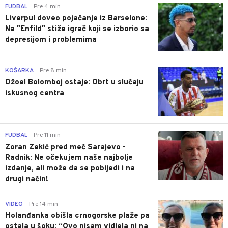
0
FUDBAL
Pre 4 min
|
Liverpul doveo pojačanje iz Barselone:
Na "Enfild" stiže igrač koji se izborio sa
depresijom i problemima
0
KOŠARKA
Pre 8 min
|
Džoel Bolomboj ostaje: Obrt u slučaju
iskusnog centra
0
FUDBAL
Pre 11 min
|
Zoran Zekić pred meč Sarajevo -
Radnik: Ne očekujem naše najbolje
izdanje, ali može da se pobijedi i na
drugi način!
0
VIDEO
Pre 14 min
|
Holanđanka obišla crnogorske plaže pa
ostala u šoku: “Ovo nisam vidjela ni na