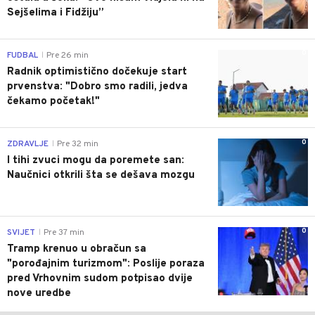
Sejšelima i Fidžiju”
0
FUDBAL
Pre 26 min
|
Radnik optimistično dočekuje start
prvenstva: "Dobro smo radili, jedva
čekamo početak!"
0
ZDRAVLJE
Pre 32 min
|
I tihi zvuci mogu da poremete san:
Naučnici otkrili šta se dešava mozgu
0
SVIJET
Pre 37 min
|
Tramp krenuo u obračun sa
"porođajnim turizmom": Poslije poraza
pred Vrhovnim sudom potpisao dvije
nove uredbe