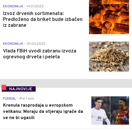
0
EKONOMIJA
14.07.2022.
|
Izvoz drvenih sortimenata:
Predloženo da briket bude izbačen
iz zabrane
0
EKONOMIJA
30.05.2022.
|
Vlada FBiH uvodi zabranu izvoza
ogrevnog drveta i peleta
NAJNOVIJE
0
FUDBAL
Pre 1 min
|
Krenula rasprodaja u evropskom
velikanu: Moraju da otjeraju igrače da
se ne bi ugasili