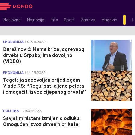
Naslovna
Najnovije
Info
Sport
Zabava
Magazin
M
1
EKONOMIJA
09.10.2022.
|
Đurašinović: Nema krize, ogrevnog
drveta u Srpskoj ima dovoljno
(VIDEO)
0
EKONOMIJA
14.09.2022.
|
Tegeltija zadovoljan prijedlogom
Vlade RS: “Regulisati cijene peleta
i omogućiti izvoz cijepanog drveta”
0
POLITIKA
28.07.2022.
|
Savjet ministara izmijenio odluku:
Omogućen izvoz drvenih briketa