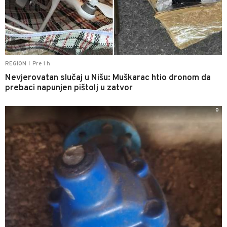
Pre 1 h
REGION
|
Nevjerovatan slučaj u Nišu: Muškarac htio dronom da
prebaci napunjen pištolj u zatvor
0