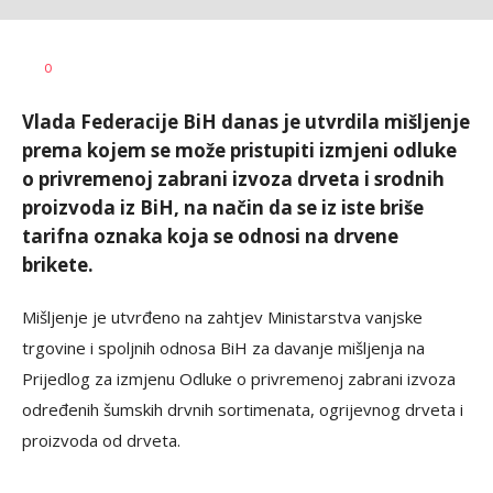
Željko
AUTOR
0
Svitlica
Vlada Federacije BiH danas je utvrdila mišljenje
prema kojem se može pristupiti izmjeni odluke
o privremenoj zabrani izvoza drveta i srodnih
proizvoda iz BiH, na način da se iz iste briše
tarifna oznaka koja se odnosi na drvene
brikete.
Mišljenje je utvrđeno na zahtjev Ministarstva vanjske
trgovine i spoljnih odnosa BiH za davanje mišljenja na
Prijedlog za izmjenu Odluke o privremenoj zabrani izvoza
određenih šumskih drvnih sortimenata, ogrijevnog drveta i
proizvoda od drveta.