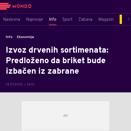
Naslovna
Najnovije
Info
Sport
Zabava
Magazin
M
Info
Ekonomija
Izvoz drvenih sortimenata:
Predloženo da briket bude
izbačen iz zabrane
14.07.2022. / 14:10