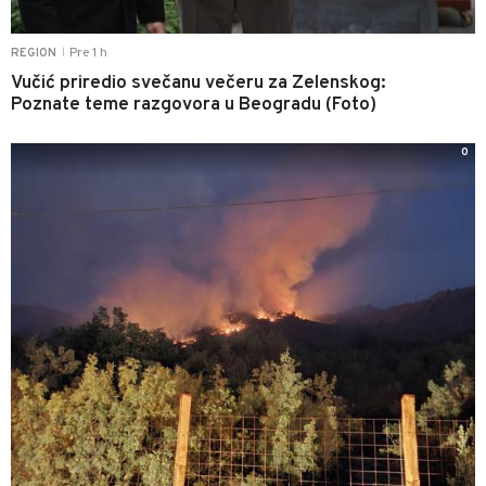
Pre 1 h
REGION
|
Vučić priredio svečanu večeru za Zelenskog:
Poznate teme razgovora u Beogradu (Foto)
0