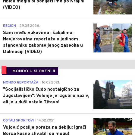
ribica mogla bi ponijeti ime po Krajini
(VIDEO)
0
REGION
29.05.2026.
|
Sam među vukovima i šakalima:
Nevjerovatna reportaža o jedinom
stanovniku zaboravljenog zaseoka u
Dalmaciji (VIDEO)
MONDO U SLOVENIJI
4
MONDO REPORTAŽA
16.02.2021.
|
"Socijalističko čudo nostalgično za
Jugoslavijom": Velenje je izgubilo naziv,
ali je u duši ostalo Titovo!
1
OSTALI SPORTOVI
14.02.2021.
|
Vujović poslije poraza na debiju: Igrači
Borca kasno shvatili da mogu!