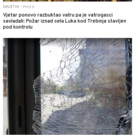
Pre 2 h
DRUŠTVO
|
Vjetar ponovo razbuktao vatru pa je vatrogasci
savladali: Požar iznad sela Luka kod Trebinja stavljen
pod kontrolu
0