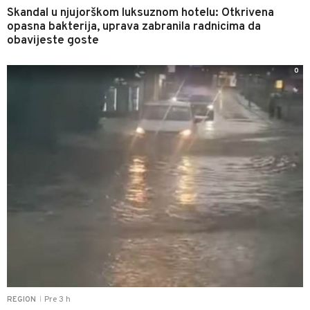
Skandal u njujorškom luksuznom hotelu: Otkrivena
opasna bakterija, uprava zabranila radnicima da
obavijeste goste
0
Pre 3 h
REGION
|