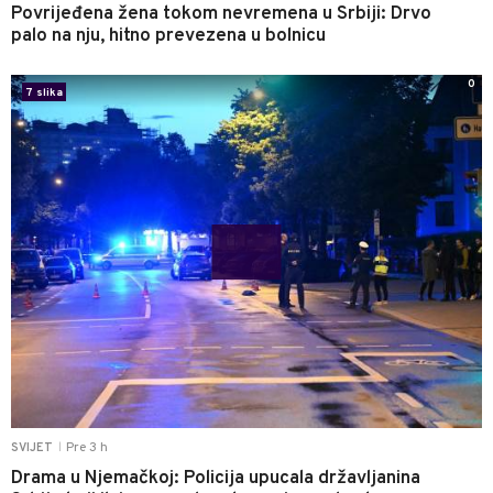
Povrijeđena žena tokom nevremena u Srbiji: Drvo
palo na nju, hitno prevezena u bolnicu
0
7 slika
Pre 3 h
SVIJET
|
Drama u Njemačkoj: Policija upucala državljanina