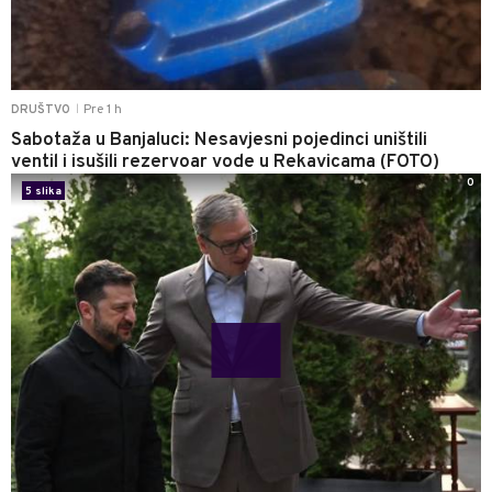
Pre 1 h
DRUŠTVO
|
Sabotaža u Banjaluci: Nesavjesni pojedinci uništili
ventil i isušili rezervoar vode u Rekavicama (FOTO)
0
5 slika