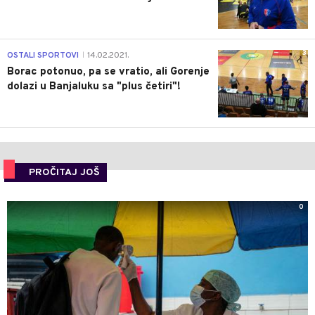
3
OSTALI SPORTOVI
14.02.2021.
|
Borac potonuo, pa se vratio, ali Gorenje
dolazi u Banjaluku sa "plus četiri"!
PROČITAJ JOŠ
0