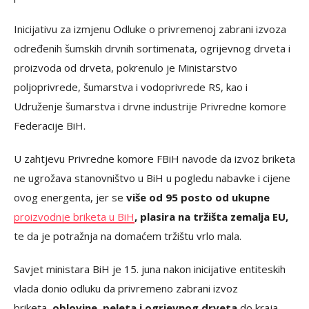
Inicijativu za izmjenu Odluke o privremenoj zabrani izvoza
određenih šumskih drvnih sortimenata, ogrijevnog drveta i
proizvoda od drveta, pokrenulo je Ministarstvo
poljoprivrede, šumarstva i vodoprivrede RS, kao i
Udruženje šumarstva i drvne industrije Privredne komore
Federacije BiH.
U zahtjevu Privredne komore FBiH navode da izvoz briketa
ne ugrožava stanovništvo u BiH u pogledu nabavke i cijene
ovog energenta, jer se
više od 95 posto od ukupne
proizvodnje briketa u BiH
, plasira na tržišta zemalja EU,
te da je potražnja na domaćem tržištu vrlo mala.
Savjet ministara BiH je 15. juna nakon inicijative entiteskih
vlada donio odluku da privremeno zabrani izvoz
briketa,
oblovine, peleta i ogrjevnog drveta
do kraja