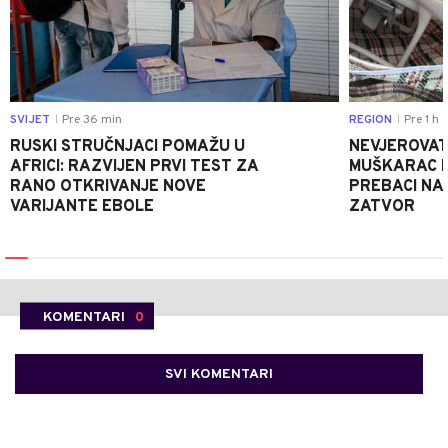
SVIJET
Pre 36 min
REGION
Pre 1 h
|
|
RUSKI STRUČNJACI POMAŽU U
NEVJEROVATA
AFRICI: RAZVIJEN PRVI TEST ZA
MUŠKARAC H
RANO OTKRIVANJE NOVE
PREBACI NA
VARIJANTE EBOLE
ZATVOR
KOMENTARI
0
SVI KOMENTARI