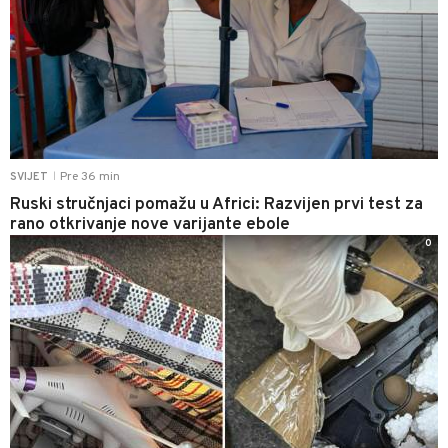
Pre 36 min
SVIJET
|
Ruski stručnjaci pomažu u Africi: Razvijen prvi test za
rano otkrivanje nove varijante ebole
0