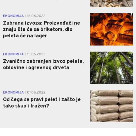
2
EKONOMIJA
16.06.2022.
|
Zabrana izvoza: Proizvođači ne
znaju šta će sa briketom, dio
peleta će na lager
0
EKONOMIJA
15.06.2022.
|
Zvanično zabranjen izvoz peleta,
oblovine i ogrevnog drveta
0
EKONOMIJA
01.06.2022.
|
Od čega se pravi pelet i zašto je
tako skup i tražen?