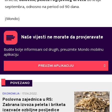
septembra, odnosno na period od 90 dana.
(Mondo)
Naše vijesti ne morate da provjeravate
Budite bolje informisani od drugih, preuzmite Mondo mobilnu
aplikaciju
PREUZMI APLIKACIJU
POVEZANO
1
EKONOMIJA
17.06.2022.
|
Poslovna zajednica u RS:
Zabrana izvoza peleta i briketa
izazvaće ozbiljne posljedice