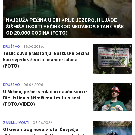
NAJDUŽA PEĆINA U BIH KRIJE JEZERO, HILJADE
ŠIŠMIŠA I KOSTI PEĆINSKOG MEDVJEDA STARE VIŠE
OD 20.000 GODINA (FOTO)
0
DRUŠTVO
28.06.2026.
|
Teslić čuva praistoriju: Rastuška pećina
kao svjedok života neandertalaca
(FOTO)
0
DRUŠTVO
06.06.2026.
|
U Mićinoj pećini s mladim naučnikom iz
BiH: Istina o šišmišima i mitu o kosi
(FOTO/VIDEO)
0
ZANIMLJIVOSTI
05.06.2026.
|
Otkriven trag nove vrste: Čovječja