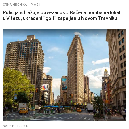
Pre 2 h
CRNA HRONIKA
|
Policija istražuje povezanost: Bačena bomba na lokal
u Vitezu, ukradeni "golf" zapaljen u Novom Travniku
0
Pre 3 h
SVIJET
|