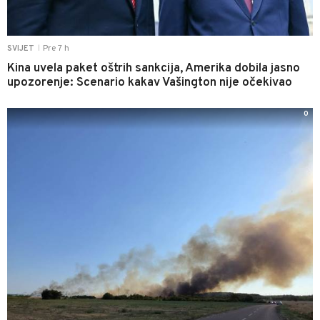
Pre 7 h
SVIJET
|
Kina uvela paket oštrih sankcija, Amerika dobila jasno
upozorenje: Scenario kakav Vašington nije očekivao
0