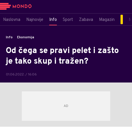
Naslovna
Najnovije
Info
Sport
Zabava
Magazin
M
Info
Ekonomija
Od čega se pravi pelet i zašto
je tako skup i tražen?
01.06.2022. / 16:06