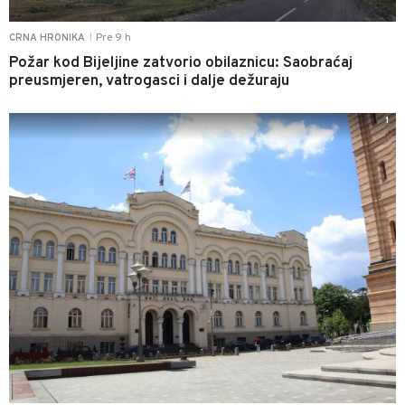
Pre 9 h
CRNA HRONIKA
|
Požar kod Bijeljine zatvorio obilaznicu: Saobraćaj
preusmjeren, vatrogasci i dalje dežuraju
1