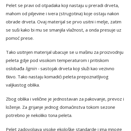
Pelet se pravi od otpadaka koji nastaju u preradi drveta,
mahom od piljevine i ivera (strugotina) koje ostaju nakon
obrade drveta. Ovaj materijal se prvo usitni i melje, zatim
se suši kako bi mu se smanjila vlažnost, a onda presuje uz
pomoć prese.
Tako usitnjen materijal ubacuje se u mašinu za proizvodnju
peleta gdje pod visokom temperaturom i pritiskom
oslobađa
lignin -
sastojak drveta koji služi kao vezivno
tkivo. Tako nastaju komadići peleta prepoznatljivog
valjkastog oblika.
Zbog oblika i veličine je jednostavan za pakovanje, prevoz i
loženje. Za grijanje jednog domaćinstva tokom sezone
potrebno je nekoliko tona peleta.
Pelet zadovoljava visoke ekološke standarde i ima mnoge