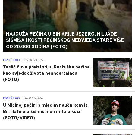
NAJDUŽA PEĆINA U BIH KRIJE JEZERO, HILJADE
ŠIŠMIŠA I KOSTI PEĆINSKOG MEDVJEDA STARE VIŠE
OD 20.000 GODINA (FOTO)
0
DRUŠTVO
28.06.2026.
|
Teslić čuva praistoriju: Rastuška pećina
kao svjedok života neandertalaca
(FOTO)
0
DRUŠTVO
06.06.2026.
|
U Mićinoj pećini s mladim naučnikom iz
BiH: Istina o šišmišima i mitu o kosi
(FOTO/VIDEO)