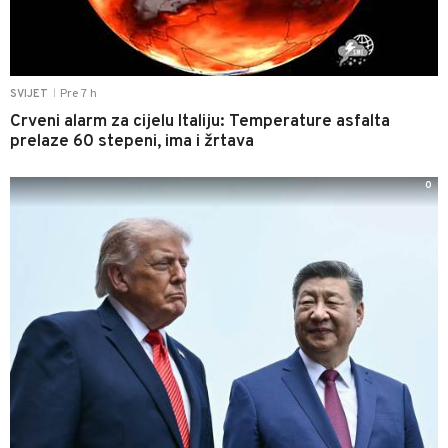
Pre 7 h
SVIJET
|
Crveni alarm za cijelu Italiju: Temperature asfalta
prelaze 60 stepeni, ima i žrtava
0