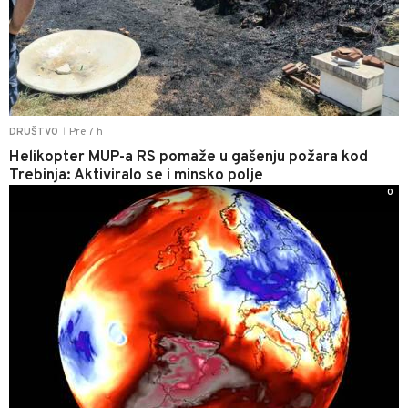
Pre 7 h
DRUŠTVO
|
Helikopter MUP-a RS pomaže u gašenju požara kod
Trebinja: Aktiviralo se i minsko polje
0