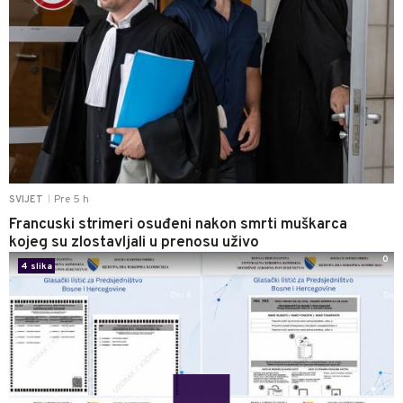
Pre 5 h
SVIJET
|
Francuski strimeri osuđeni nakon smrti muškarca
kojeg su zlostavljali u prenosu uživo
0
4 slika