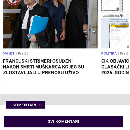
SVIJET
Pre 5 h
POLITIKA
Pre 6 
|
|
FRANCUSKI STRIMERI OSUĐENI
CIK OBJAVIO
NAKON SMRTI MUŠKARCA KOJEG SU
GLASAČKI LI
ZLOSTAVLJALI U PRENOSU UŽIVO
2026. GODIN
KOMENTARI
0
SVI KOMENTARI