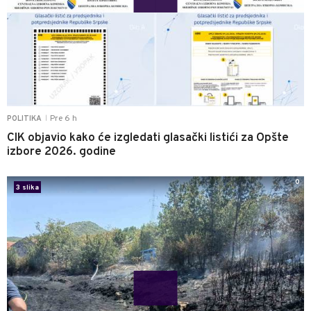
Pre 6 h
POLITIKA
|
CIK objavio kako će izgledati glasački listići za Opšte
izbore 2026. godine
0
3 slika