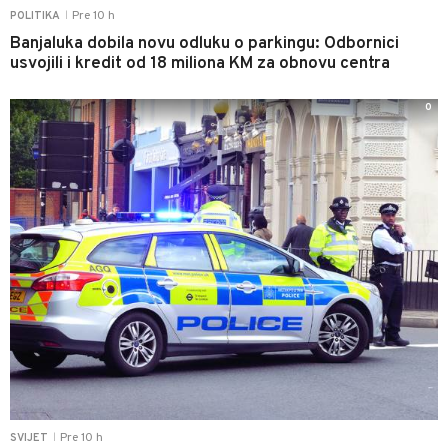
Pre 10 h
POLITIKA
|
Banjaluka dobila novu odluku o parkingu: Odbornici
usvojili i kredit od 18 miliona KM za obnovu centra
0
Pre 10 h
SVIJET
|