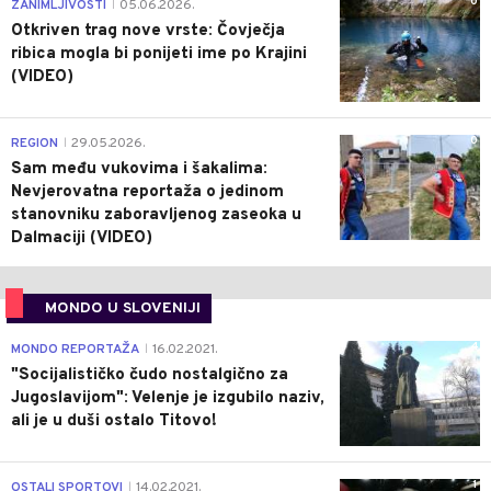
0
ZANIMLJIVOSTI
05.06.2026.
|
Otkriven trag nove vrste: Čovječja
ribica mogla bi ponijeti ime po Krajini
(VIDEO)
0
REGION
29.05.2026.
|
Sam među vukovima i šakalima:
Nevjerovatna reportaža o jedinom
stanovniku zaboravljenog zaseoka u
Dalmaciji (VIDEO)
MONDO U SLOVENIJI
4
MONDO REPORTAŽA
16.02.2021.
|
"Socijalističko čudo nostalgično za
Jugoslavijom": Velenje je izgubilo naziv,
ali je u duši ostalo Titovo!
1
OSTALI SPORTOVI
14.02.2021.
|