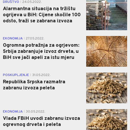
2
DRUŠTVO
24.05.2022.
|
Alarmantna situacija na tržištu
ogrijeva u BiH: Cijene skočile 100
odsto, traži se zabrana izvoza
0
EKONOMIJA
27.05.2022.
|
Ogromna potražnja za ogrjevom:
Srbija zabranjuje izvoz drveta, u
BiH sve jači apeli za istu mjeru
2
POSKUPLJENJE
31.05.2022.
|
Republika Srpska razmatra
zabranu izvoza peleta
0
EKONOMIJA
30.05.2022.
|
Vlada FBiH uvodi zabranu izvoza
ogrevnog drveta i peleta