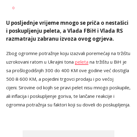
Željko
AUTOR
0
Svitlica
U posljednje vrijeme mnogo se priča o nestašici
i poskupljenju peleta, a Vlada FBiH i Vlada RS
razmatraju zabranu izvoza ovog ogrjeva.
Zbog ogromne potražnje koju izazvali poremećaji na tržištu
uzrokovani ratom u Ukrajini tona
peleta
na tržištu u BiH je
sa prošlogodišnjih 300 do 400 KM ove godine već dostigla
500 ili 600 KM, a pojedini trgovci prodaju i po većoj
cijeni. Sirovine od kojih se pravi pelet nisu mnogo poskupile,
ali inflacija i poskupljenje goriva, te lančane reakcije i
ogromna potražnja su faktori koji su doveli do poskupljenja.