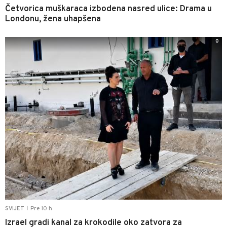
Četvorica muškaraca izbodena nasred ulice: Drama u
Londonu, žena uhapšena
0
Pre 10 h
SVIJET
|
Izrael gradi kanal za krokodile oko zatvora za