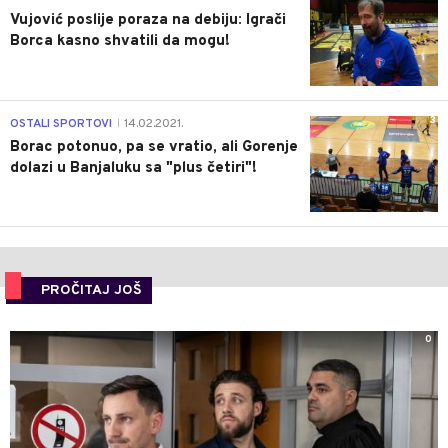
Vujović poslije poraza na debiju: Igrači
Borca kasno shvatili da mogu!
3
OSTALI SPORTOVI
14.02.2021.
|
Borac potonuo, pa se vratio, ali Gorenje
dolazi u Banjaluku sa "plus četiri"!
PROČITAJ JOŠ
0