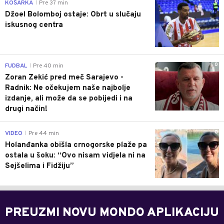
0
KOŠARKA
Pre 37 min
|
Džoel Bolomboj ostaje: Obrt u slučaju
iskusnog centra
0
FUDBAL
Pre 40 min
|
Zoran Zekić pred meč Sarajevo -
Radnik: Ne očekujem naše najbolje
izdanje, ali može da se pobijedi i na
drugi način!
0
VIDEO
Pre 44 min
|
Holanđanka obišla crnogorske plaže pa
ostala u šoku: “Ovo nisam vidjela ni na
Sejšelima i Fidžiju”
PREUZMI NOVU MONDO APLIKACIJU