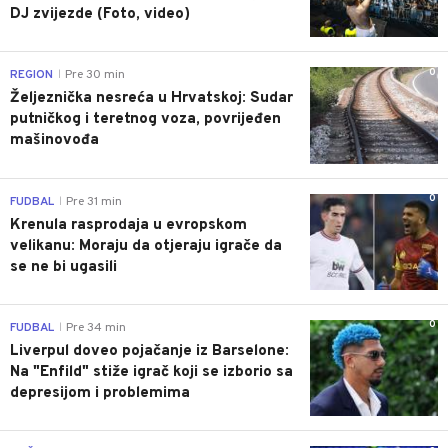
DJ zvijezde (Foto, video)
0
REGION
Pre 30 min
|
Željeznička nesreća u Hrvatskoj: Sudar
putničkog i teretnog voza, povrijeđen
mašinovođa
0
FUDBAL
Pre 31 min
|
Krenula rasprodaja u evropskom
velikanu: Moraju da otjeraju igrače da
se ne bi ugasili
0
FUDBAL
Pre 34 min
|
Liverpul doveo pojačanje iz Barselone:
Na "Enfild" stiže igrač koji se izborio sa
depresijom i problemima