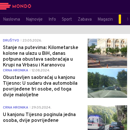
Naslovna
Najnovije
Info
Sport
Zabava
Magazin
M
0
DRUŠTVO
23.05.2026.
|
Stanje na putevima: Kilometarske
kolone na ulazu u BiH, danas
potpuna obustava saobraćaja u
Krupi na Vrbasu i Karanovcu
0
CRNA HRONIKA
12.08.2024.
|
Obustavljen saobraćaj u kanjonu
Tijesno: U sudaru dva automobila
povrijeđene tri osobe, od toga
dvije maloljetne
0
CRNA HRONIKA
29.05.2024.
|
U kanjonu Tijesno poginula jedna
osoba, dvije povrijeđene