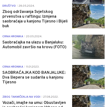
0
DRUŠTVO
28.05.2024.
|
Zbog održavanja Svjetskog
prvenstva u raftingu: Izmjena
saobraćaja u kanjonu Tijesno i Bijeli
buk
0
CRNA HRONIKA
20.05.2024.
|
Saobraćajka na ulazu u Banjaluku:
Automobil završio na krovu (FOTO)
0
CRNA HRONIKA
11.01.2023.
|
SAOBRAĆAJKA KOD BANJALUKE:
Dva šlepera se sudarila u kanjonu
Tijesno
0
ZBOG TAKMIČENJA NA VODI
27.08.2022.
|
Vozači, imajte na umu: Obustavljen