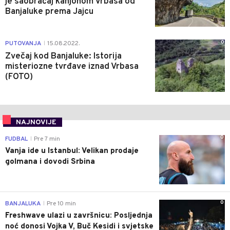
je saobraćaj kanjonom Vrbasa od
Banjaluke prema Jajcu
0
PUTOVANJA
15.08.2022.
|
Zvečaj kod Banjaluke: Istorija
misteriozne tvrđave iznad Vrbasa
(FOTO)
NAJNOVIJE
0
FUDBAL
Pre 7 min
|
Vanja ide u Istanbul: Velikan prodaje
golmana i dovodi Srbina
0
BANJALUKA
Pre 10 min
|
Freshwave ulazi u završnicu: Posljednja
noć donosi Vojka V, Buč Kesidi i svjetske