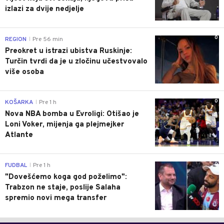
izlazi za dvije nedjelje
0
REGION
Pre 56 min
|
Preokret u istrazi ubistva Ruskinje:
Turčin tvrdi da je u zločinu učestvovalo
više osoba
0
KOŠARKA
Pre 1 h
|
Nova NBA bomba u Evroligi: Otišao je
Loni Voker, mijenja ga plejmejker
Atlante
0
FUDBAL
Pre 1 h
|
"Dovešćemo koga god poželimo":
Trabzon ne staje, poslije Salaha
spremio novi mega transfer