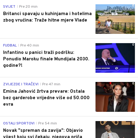
0
SVIJET
Pre 20 min
|
Britanci spavaju u kuhinjama i hotelima
zbog vrućina: Traže hitne mjere Vlade
0
FUDBAL
Pre 40 min
|
Infantino u panici traži podršku:
Ponudio Maroku finale Mundijala 2030.
godine?!
0
ZVIJEZDE I TRAČEVI
Pre 47 min
|
Emina Jahović žrtva prevare: Ostala
bez garderobe vrijedne više od 50.000
evra
0
OSTALI SPORTOVI
Pre 54 min
|
Novak "spreman da zavija": Objavio
vijest koju svi čekaju, njegova priča