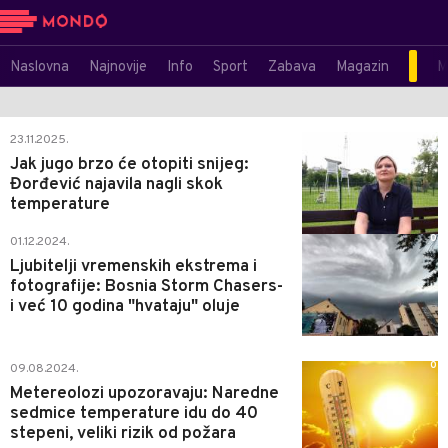
Naslovna
Najnovije
Info
Sport
Zabava
Magazin
M
0
23.11.2025.
Jak jugo brzo će otopiti snijeg:
Đorđević najavila nagli skok
temperature
0
01.12.2024.
Ljubitelji vremenskih ekstrema i
fotografije: Bosnia Storm Chasers-
i već 10 godina "hvataju" oluje
0
09.08.2024.
Metereolozi upozoravaju: Naredne
sedmice temperature idu do 40
stepeni, veliki rizik od požara