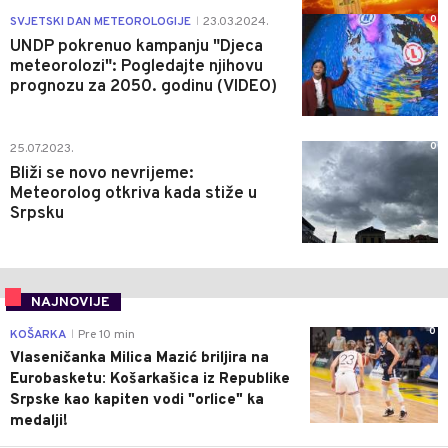
0
SVJETSKI DAN METEOROLOGIJE
23.03.2024.
|
UNDP pokrenuo kampanju "Djeca
meteorolozi": Pogledajte njihovu
prognozu za 2050. godinu (VIDEO)
0
25.07.2023.
Bliži se novo nevrijeme:
Meteorolog otkriva kada stiže u
Srpsku
NAJNOVIJE
0
KOŠARKA
Pre 10 min
|
Vlaseničanka Milica Mazić briljira na
Eurobasketu: Košarkašica iz Republike
Srpske kao kapiten vodi "orlice" ka
medalji!