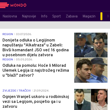
Naslovna
Najnovije
Info
Sport
Zabava
Magazin
M
0
REGION
03.07.2026.
|
Donijeta odluka o Legijinom
napuštanju "Alkatraza" u Zabeli:
Bivši komandant JSO već 16 godina
u posebnom dijelu zatvora
0
REGION
05.05.2026.
|
Odluka na pomolu: Hoće li Milorad
Ulemek Legija iz najstrožeg režima
u "blaži" zatvor?
0
ZVIJEZDE I TRAČEVI
21.09.2024.
|
Ognjen Vranješ uskoro u rodbinskoj
vezi sa Legijom, posjetio ga i u
zatvoru