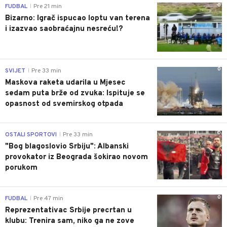
0
FUDBAL
Pre 21 min
|
Bizarno: Igrač ispucao loptu van terena
i izazvao saobraćajnu nesreću!?
0
SVIJET
Pre 33 min
|
Maskova raketa udarila u Mjesec
sedam puta brže od zvuka: Ispituje se
opasnost od svemirskog otpada
0
OSTALI SPORTOVI
Pre 33 min
|
"Bog blagoslovio Srbiju": Albanski
provokator iz Beograda šokirao novom
porukom
0
FUDBAL
Pre 47 min
|
Reprezentativac Srbije precrtan u
klubu: Trenira sam, niko ga ne zove