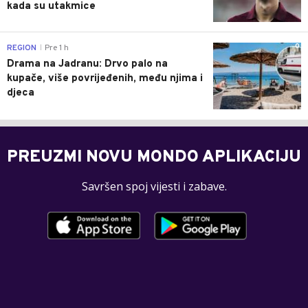
kada su utakmice
0
REGION
Pre 1 h
|
Drama na Jadranu: Drvo palo na
kupače, više povrijeđenih, među njima i
djeca
PREUZMI NOVU MONDO APLIKACIJU
Savršen spoj vijesti i zabave.