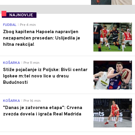
NAJNOVIJE
0
FUDBAL
Pre 4 min
|
Zbog kapitena Hapoela napravljen
nezapamćen presedan: Uslijedila je
hitna reakcija!
0
KOŠARKA
Pre 11 min
|
Stiže pojačanje iz Poljske: Bivši centar
Igokee m:tel novo lice u dresu
Budućnosti
0
KOŠARKA
Pre 16 min
|
"Danas je zatvorena etapa": Crvena
zvezda dovela i igrača Real Madrida