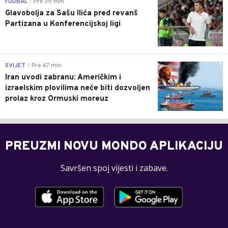
0
FUDBAL
Pre 39 min
|
Glavobolja za Sašu Ilića pred revanš
Partizana u Konferencijskoj ligi
1
SVIJET
Pre 47 min
|
Iran uvodi zabranu: Američkim i
izraelskim plovilima neće biti dozvoljen
prolaz kroz Ormuski moreuz
PREUZMI NOVU MONDO APLIKACIJU
Savršen spoj vijesti i zabave.