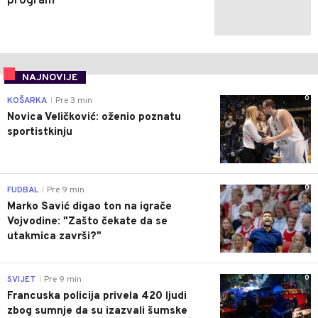
program
NAJNOVIJE
0
KOŠARKA
Pre 3 min
|
Novica Veličković: oženio poznatu
sportistkinju
0
FUDBAL
Pre 9 min
|
Marko Savić digao ton na igrače
Vojvodine: "Zašto čekate da se
utakmica završi?"
0
SVIJET
Pre 9 min
|
Francuska policija privela 420 ljudi
zbog sumnje da su izazvali šumske