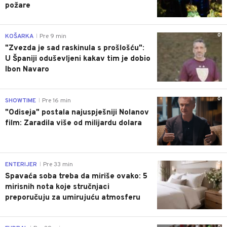
požare
0
KOŠARKA
Pre 9 min
|
"Zvezda je sad raskinula s prošlošću":
U Španiji oduševljeni kakav tim je dobio
Ibon Navaro
0
SHOWTIME
Pre 16 min
|
"Odiseja" postala najuspješniji Nolanov
film: Zaradila više od milijardu dolara
0
ENTERIJER
Pre 33 min
|
Spavaća soba treba da miriše ovako: 5
mirisnih nota koje stručnjaci
preporučuju za umirujuću atmosferu