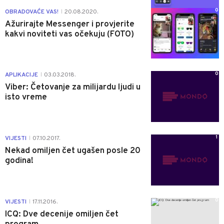
0
OBRADOVAĆE VAS!
20.08.2020.
|
Ažurirajte Messenger i provjerite
kakvi noviteti vas očekuju (FOTO)
0
APLIKACIJE
03.03.2018.
|
Viber: Četovanje za milijardu ljudi u
isto vreme
1
VIJESTI
07.10.2017.
|
Nekad omiljen čet ugašen posle 20
godina!
0
VIJESTI
17.11.2016.
|
ICQ: Dve decenije omiljen čet