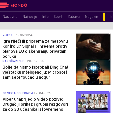
Naslovna
Najnovije
Info
Sport
Zabava
Magazin
M
0
VIJESTI
19.06.2024.
|
Igra riječi ili priprema za masovnu
kontrolu? Signal i Threema protiv
planova EU o skeniranju privatnih
poruka
0
RAZOČARENJE
20.02.2023.
|
Bolje da nismo isprobali Bing Chat
vještačku inteligenciju: Microsoft
sam sebi "pucao u nogu"
0
30 VIDEA ODJEDNOM
21.04.2021.
|
Viber unaprijedio video pozive:
Drugačiji prikaz i grupni razgovori
za do 30 učesnika istovremeno