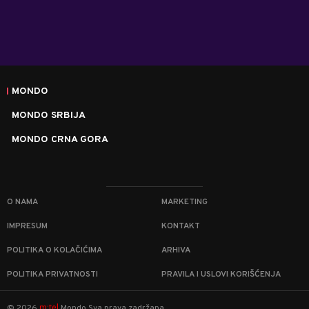
MONDO
MONDO SRBIJA
MONDO CRNA GORA
O NAMA
MARKETING
IMPRESUM
KONTAKT
POLITIKA O KOLAČIĆIMA
ARHIVA
POLITIKA PRIVATNOSTI
PRAVILA I USLOVI KORIŠĆENJA
m:tel
©
2026
Mondo
Sva prava zadržana.