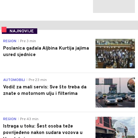
NAJNOVIJE
0
REGION
Pre 3 min
|
Poslanica gađala Aljbina Kurtija jajima
usred sjednice
0
AUTOMOBILI
Pre 23 min
|
Vodič za mali servis: Sve što treba da
znate o motornom ulju i filterima
0
REGION
Pre 43 min
|
Istraga u toku: Šest osoba teže
povrijeđeno nakon sudara vozova u