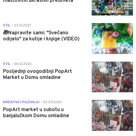
maštovitih ukrasnih predmeta
0
STIL
25.12.2021.
|
🎁Napravite sami: "Svečano
odijelo" za kutije i knjige (VIDEO)
0
STIL
06.12.2021.
|
Posljednji ovogodišnji PopArt
Market u Domu omladine
0
KREATIVCI POZIVAJU
02.09.2021.
|
PopArt market u subotu u
banjalučkom Domu omladine