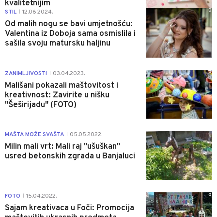
kvalitetnijim
0
STIL
12.06.2024.
|
Od malih nogu se bavi umjetnošću:
Valentina iz Doboja sama osmislila i
sašila svoju matursku haljinu
0
ZANIMLJIVOSTI
03.04.2023.
|
Mališani pokazali maštovitost i
kreativnost: Zavirite u nišku
"Šeširijadu" (FOTO)
1
MAŠTA MOŽE SVAŠTA
05.05.2022.
|
Milin mali vrt: Mali raj "ušuškan"
usred betonskih zgrada u Banjaluci
0
FOTO
15.04.2022.
|
Sajam kreativaca u Foči: Promocija