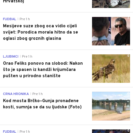
Hrvatskoj
0
FUDBAL
Pre 1 h
|
Mesijeve suze zbog oca vidio cijeli
svijet: Porodica morala hitno da se
oglasi zbog groznih glasina
0
LJUBIMCI
Pre 1 h
|
Orao Feliks ponovo na slobodi: Nakon
što je spasen iz kandži krijumčara
pušten u prirodno stanište
0
CRNA HRONIKA
Pre 1 h
|
Kod mosta Brčko–Gunja pronađene
kosti, sumnja se da su ljudske (Foto)
0
FUDBAL
Pre 1 h
|