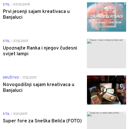
0
STIL
03.10.2019.
|
Prvi jesenji sajam kreativaca u
Banjaluci
0
STIL
27.12.2017.
|
Upoznajte Ranka i njegov čudesni
svijet lampi
0
DRUŠTVO
17.12.2017.
|
Novogodišnji sajam kreativaca u
Banjaluci
0
STIL
11.01.2017.
|
Super fore za Sneška Belića (FOTO)