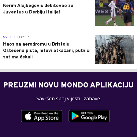
Kerim Alajbegović debitovao za
Juventus u Derbiju Italije!
0
SVIJET
Pre 1 h
|
Haos na aerodromu u Bristolu:
Oštećena pista, letovi otkazani, putnici
satima čekali
PREUZMI NOVU MONDO APLIKACIJU
Savršen spoj vijesti i zabave.