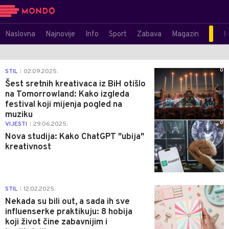
Naslovna
Najnovije
Info
Sport
Zabava
Magazin
M
0
STIL
02.09.2025.
|
Šest sretnih kreativaca iz BiH otišlo
na Tomorrowland: Kako izgleda
festival koji mijenja pogled na
muziku
0
VIJESTI
29.06.2025.
|
Nova studija: Kako ChatGPT "ubija"
kreativnost
0
STIL
12.02.2025.
|
Nekada su bili out, a sada ih sve
influenserke praktikuju: 8 hobija
koji život čine zabavnijim i