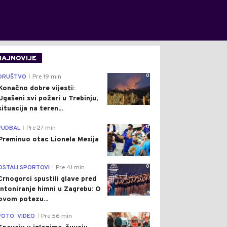
NAJNOVIJE
0
DRUŠTVO
Pre 19 min
|
Konačno dobre vijesti:
Ugašeni svi požari u Trebinju,
situacija na teren...
0
FUDBAL
Pre 27 min
|
Preminuo otac Lionela Mesija
0
OSTALI SPORTOVI
Pre 41 min
|
Crnogorci spustili glave pred
intoniranje himni u Zagrebu: O
ovom potezu...
0
FOTO, VIDEO
Pre 56 min
|