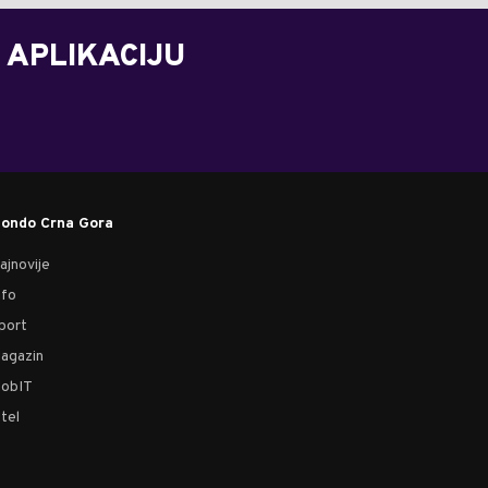
 APLIKACIJU
ondo Crna Gora
ajnovije
nfo
port
agazin
obIT
tel