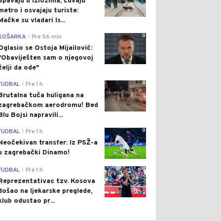
Spavaju u izlozima, čuvaju
metro i osvajaju turiste:
Mačke su vladari Is...
0
KOŠARKA
Pre 56 min
|
Oglasio se Ostoja Mijailović:
"Obaviješten sam o njegovoj
želji da ode"
0
FUDBAL
Pre 1 h
|
Brutalna tuča huligana na
zagrebačkom aerodromu! Bed
Blu Bojsi napravili...
0
FUDBAL
Pre 1 h
|
Neočekivan transfer: Iz PSŽ-a
u zagrebački Dinamo!
0
FUDBAL
Pre 1 h
|
Reprezentativac tzv. Kosova
došao na ljekarske preglede,
klub odustao pr...