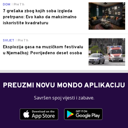
0
DOM
Pre 7 h
|
7 grešaka zbog kojih soba izgleda
pretrpano: Evo kako da maksimalno
iskoristite kvadraturu
0
SVIJET
Pre 7 h
|
Eksplozija gasa na muzičkom festivalu
u Njemačkoj: Povrijeđeno deset osoba
PREUZMI NOVU MONDO APLIKACIJU
Savršen spoj vijesti i zabave.