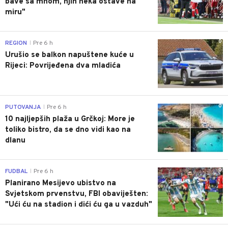
bave sa mnom, njih neka ostave na
miru"
0
REGION
Pre 6 h
|
Urušio se balkon napuštene kuće u
Rijeci: Povrijeđena dva mladića
0
PUTOVANJA
Pre 6 h
|
10 najljepših plaža u Grčkoj: More je
toliko bistro, da se dno vidi kao na
dlanu
0
FUDBAL
Pre 6 h
|
Planirano Mesijevo ubistvo na
Svjetskom prvenstvu, FBI obaviješten:
"Ući ću na stadion i dići ću ga u vazduh"