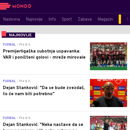
Naslovna
Najnovije
Info
Sport
Zabava
Magazin
M
NAJNOVIJE
0
FUDBAL
Pre 6 h
|
Premijerligaška subotnja uspavanka:
VAR i poništeni golovi - mreže mirovale
0
FUDBAL
Pre 6 h
|
Dejan Stanković: "Da se bude zvezdaš,
to će nam biti potrebno"
0
FUDBAL
Pre 6 h
|
Dejan Stanković: "Neka nastave da se