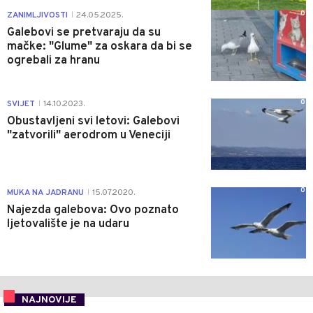
0
ZANIMLJIVOSTI
24.05.2025.
|
Galebovi se pretvaraju da su
mačke: "Glume" za oskara da bi se
ogrebali za hranu
0
SVIJET
14.10.2023.
|
Obustavljeni svi letovi: Galebovi
"zatvorili" aerodrom u Veneciji
0
MUKA NA JADRANU
15.07.2020.
|
Najezda galebova: Ovo poznato
ljetovalište je na udaru
NAJNOVIJE