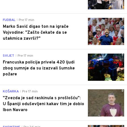
0
FUDBAL
Pre 17 min
|
Marko Savić digao ton na igrače
Vojvodine: "Zašto čekate da se
utakmica završi?"
0
SVIJET
Pre 17 min
|
Francuska policija privela 420 ljudi
zbog sumnje da su izazvali šumske
požare
0
KOŠARKA
Pre 17 min
|
"Zvezda je sad raskinula s prošlošću":
U Španiji oduševljeni kakav tim je dobio
Ibon Navaro
0