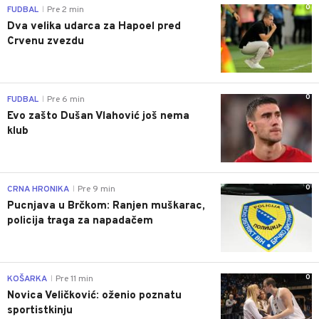
0
FUDBAL
Pre 2 min
|
Dva velika udarca za Hapoel pred
Crvenu zvezdu
0
FUDBAL
Pre 6 min
|
Evo zašto Dušan Vlahović još nema
klub
0
CRNA HRONIKA
Pre 9 min
|
Pucnjava u Brčkom: Ranjen muškarac,
policija traga za napadačem
0
KOŠARKA
Pre 11 min
|
Novica Veličković: oženio poznatu
sportistkinju