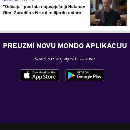
SHOWTIME
Pre 24 min
|
"Odiseja" postala najuspješniji Nolanov
film: Zaradila više od milijardu dolara
PREUZMI NOVU MONDO APLIKACIJU
Savršen spoj vijesti i zabave.