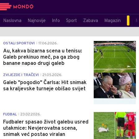
Naslovna
Najnovije
Info
Sport
Zabava
Magazin
M
0
OSTALI SPORTOVI
17.06.2026.
|
Au, kakva bizarna scena u tenisu:
Galeb prekinuo meč, pa ga zbog
banane napao drugi galeb
0
ZVIJEZDE I TRAČEVI
21.05.2026.
|
Galeb "pogodio" Čarlsa: Hit snimak
sa kraljevske turneje obišao svijet
0
FUDBAL
23.02.2026.
|
Fudbaler spasao život galebu usred
utakmice: Nevjerovatna scena,
snimak već postao viralan