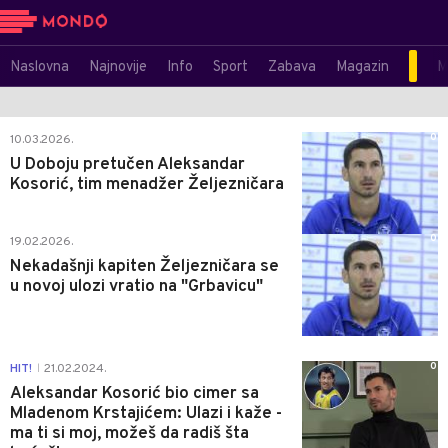
Naslovna
Najnovije
Info
Sport
Zabava
Magazin
M
0
10.03.2026.
U Doboju pretučen Aleksandar
Kosorić, tim menadžer Željezničara
0
19.02.2026.
Nekadašnji kapiten Željezničara se
u novoj ulozi vratio na "Grbavicu"
0
HIT!
21.02.2024.
|
Aleksandar Kosorić bio cimer sa
Mladenom Krstajićem: Ulazi i kaže -
ma ti si moj, možeš da radiš šta