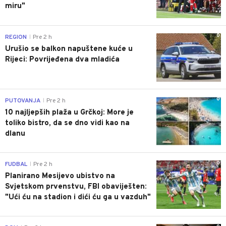
miru"
0
REGION
Pre 2 h
|
Urušio se balkon napuštene kuće u
Rijeci: Povrijeđena dva mladića
0
PUTOVANJA
Pre 2 h
|
10 najljepših plaža u Grčkoj: More je
toliko bistro, da se dno vidi kao na
dlanu
0
FUDBAL
Pre 2 h
|
Planirano Mesijevo ubistvo na
Svjetskom prvenstvu, FBI obaviješten:
"Ući ću na stadion i dići ću ga u vazduh"