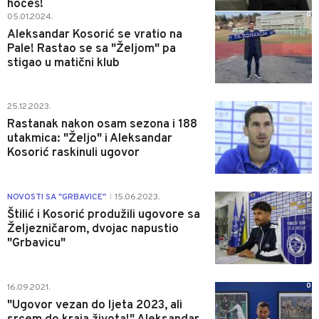
hoćeš!
0
05.01.2024.
Aleksandar Kosorić se vratio na
Pale! Rastao se sa "Željom" pa
stigao u matični klub
0
25.12.2023.
Rastanak nakon osam sezona i 188
utakmica: "Željo" i Aleksandar
Kosorić raskinuli ugovor
0
NOVOSTI SA "GRBAVICE"
15.06.2023.
|
Štilić i Kosorić produžili ugovore sa
Željezničarom, dvojac napustio
"Grbavicu"
0
16.09.2021.
"Ugovor vezan do ljeta 2023, ali