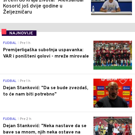
srcem do kraja života!" Aleksandar
Kosorić još dvije godine u
Željezničaru
NAJNOVIJE
0
FUDBAL
Pre 1 h
|
Premijerligaška subotnja uspavanka:
VAR i poništeni golovi - mreže mirovale
0
FUDBAL
Pre 1 h
|
Dejan Stanković: "Da se bude zvezdaš,
to će nam biti potrebno"
0
FUDBAL
Pre 2 h
|
Dejan Stanković: "Neka nastave da se
bave sa mnom, njih neka ostave na