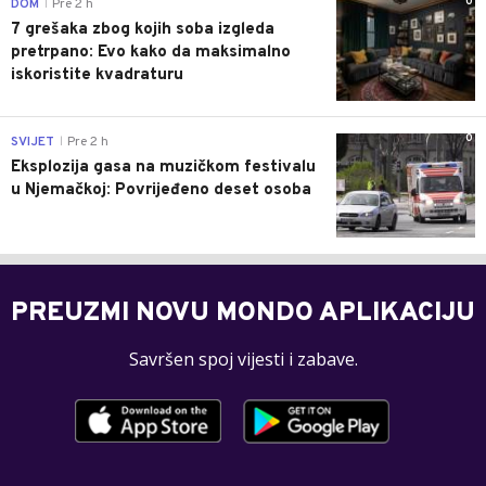
0
DOM
Pre 2 h
|
7 grešaka zbog kojih soba izgleda
pretrpano: Evo kako da maksimalno
iskoristite kvadraturu
0
SVIJET
Pre 2 h
|
Eksplozija gasa na muzičkom festivalu
u Njemačkoj: Povrijeđeno deset osoba
PREUZMI NOVU MONDO APLIKACIJU
Savršen spoj vijesti i zabave.