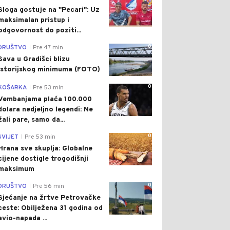
Sloga gostuje na "Pecari": Uz
maksimalan pristup i
odgovornost do poziti...
0
DRUŠTVO
Pre 47 min
|
Sava u Gradišci blizu
istorijskog minimuma (FOTO)
0
KOŠARKA
Pre 53 min
|
Vembanjama plaća 100.000
dolara nedjeljno legendi: Ne
žali pare, samo da...
0
SVIJET
Pre 53 min
|
Hrana sve skuplja: Globalne
cijene dostigle trogodišnji
maksimum
0
DRUŠTVO
Pre 56 min
|
Sjećanje na žrtve Petrovačke
ceste: Obilježena 31 godina od
avio-napada ...