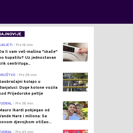
NAJNOVIJE
0
SAVJETI
Pre 18 min
|
Da li vam veš-mašina "skače"
po kupatilu? Uz jednostavan
trik centrifuga...
0
DRUŠTVO
Pre 28 min
|
Saobraćajni kolaps u
Banjaluci: Duge kolone vozila
kod Prijedorske petlje
0
FUDBAL
Pre 38 min
|
Mauro Ikardi pobjegao od
Vande Nare i miliona: Sa
novom djevojkom otišao...
0
FUDBAL
Pre 45 min
|