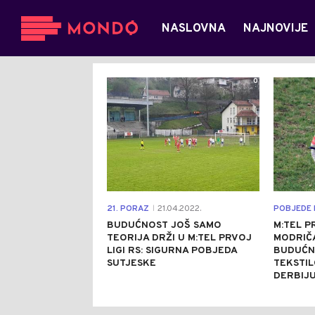
NASLOVNA
NAJNOVIJE
0
21. PORAZ
21.04.2022.
POBJEDE 
|
BUDUĆNOST JOŠ SAMO
M:TEL PR
TEORIJA DRŽI U M:TEL PRVOJ
MODRIČA
LIGI RS: SIGURNA POBJEDA
BUDUĆNO
SUTJESKE
TEKSTIL
DERBIJ