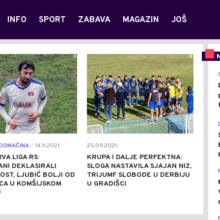
INFO
SPORT
ZABAVA
MAGAZIN
JOŠ
0
0
DOMAĆINA
14.11.2021.
25.09.2021.
|
VA LIGA RS:
KRUPA I DALJE PERFEKTNA:
NI DEKLASIRALI
SLOGA NASTAVILA SJAJAN NIZ,
ST, LJUBIĆ BOLJI OD
TRIJUMF SLOBODE U DERBIJU
CA U KOMŠIJSKOM
U GRADIŠCI
U