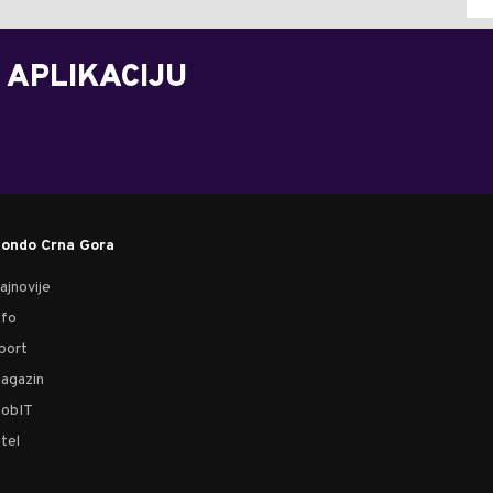
 APLIKACIJU
ondo Crna Gora
ajnovije
nfo
port
agazin
obIT
tel