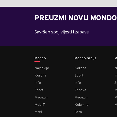
PREUZMI NOVU MONDO
Savršen spoj vijesti i zabave.
Mondo
Mondo Srbija
M
Najnovije
Korona
N
Korona
Sport
I
Info
Info
S
Sport
Zabava
M
Magazin
Magazin
M
MobIT
Kolumne
M
Mtel
Foto