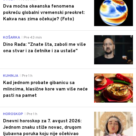
Dva moćna okeanska fenomena
pokreću globalni vremenski preokret:
Kakva nas zima očekuje? (Foto)
0
KOŠARKA
Pre 43 min
|
Dino Rađa: "Znate šta, zaboli me više
ona stvar i za četnike i za ustaše"
0
KUHINJA
Pre 1 h
|
Kad jednom probate gibanicu sa
mlincima, klasične kore vam više neće
pasti na pamet
0
HOROSKOP
Pre 1 h
|
Dnevni horoskop za 7. avgust 2026:
Jednom znaku stiže novac, drugom
ljubavna poruka koju nije očekivao