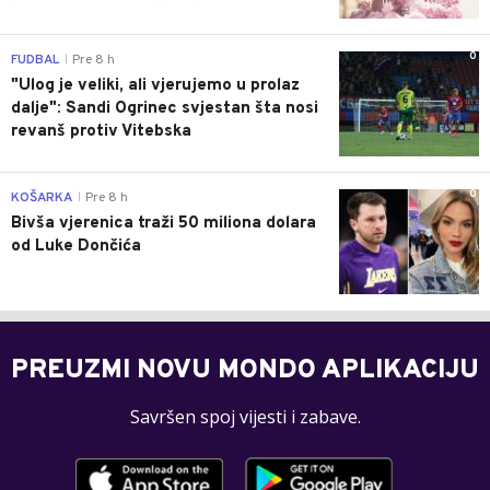
0
FUDBAL
Pre 8 h
|
"Ulog je veliki, ali vjerujemo u prolaz
dalje": Sandi Ogrinec svjestan šta nosi
revanš protiv Vitebska
0
KOŠARKA
Pre 8 h
|
Bivša vjerenica traži 50 miliona dolara
od Luke Dončića
PREUZMI NOVU MONDO APLIKACIJU
Savršen spoj vijesti i zabave.