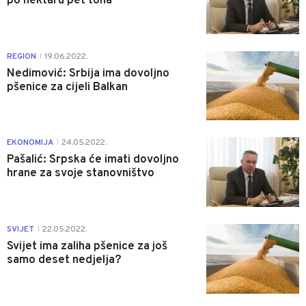
po hektaru pet tona
0
REGION
19.06.2022.
|
Nedimović: Srbija ima dovoljno
pšenice za cijeli Balkan
2
EKONOMIJA
24.05.2022.
|
Pašalić: Srpska će imati dovoljno
hrane za svoje stanovništvo
0
SVIJET
22.05.2022.
|
Svijet ima zaliha pšenice za još
samo deset nedjelja?