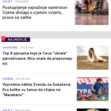
0
SVIJET
03.11.2021.
|
Poskupljenje najvažnije namirnice:
Cijene divljaju u cijelom svijetu,
prave se zalihe
NAJNOVIJE
0
SHOWTIME
Pre 3 min
|
Top 8 pjesama koje je Ceca "ukrala"
pjevačicama: Nisu znale da prepoznaju
hit
0
FUDBAL
Pre 12 min
|
Vojvodina odbila Zvezdu za Sukačeva:
Evo kolike su šanse da stigne na
"Marakanu"
0
SVIJET
Pre 33 min
|