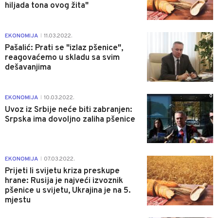
hiljada tona ovog žita"
0
EKONOMIJA
11.03.2022.
|
Pašalić: Prati se "izlaz pšenice",
reagovaćemo u skladu sa svim
dešavanjima
0
EKONOMIJA
10.03.2022.
|
Uvoz iz Srbije neće biti zabranjen:
Srpska ima dovoljno zaliha pšenice
1
EKONOMIJA
07.03.2022.
|
Prijeti li svijetu kriza preskupe
hrane: Rusija je najveći izvoznik
pšenice u svijetu, Ukrajina je na 5.
mjestu