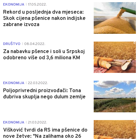
0
EKONOMIJA
17.05.2022.
|
Rekord u posljednja dva mjeseca:
Skok cijena pšenice nakon indijske
zabrane izvoza
0
DRUŠTVO
08.04.2022.
|
Za nabavku pšence i soli u Srpskoj
odobreno više od 3,6 miliona KM
3
EKONOMIJA
22.03.2022.
|
Poljoprivredni proizvođači: Tona
đubriva skuplja nego dulum zemlje
0
EKONOMIJA
21.03.2022.
|
Višković tvrdi da RS ima pšenice do
nove žetve: "Na zalihama oko 26