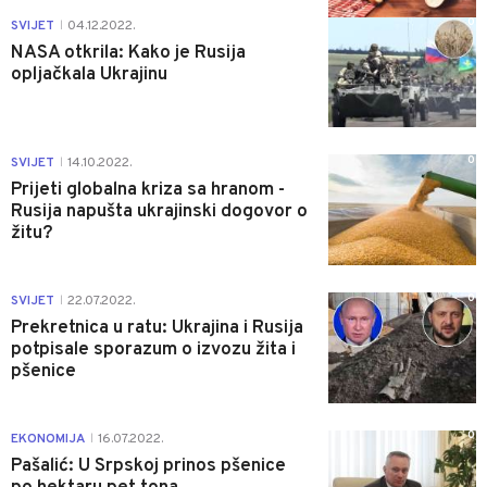
0
SVIJET
04.12.2022.
|
NASA otkrila: Kako je Rusija
opljačkala Ukrajinu
0
SVIJET
14.10.2022.
|
Prijeti globalna kriza sa hranom -
Rusija napušta ukrajinski dogovor o
žitu?
0
SVIJET
22.07.2022.
|
Prekretnica u ratu: Ukrajina i Rusija
potpisale sporazum o izvozu žita i
pšenice
0
EKONOMIJA
16.07.2022.
|
Pašalić: U Srpskoj prinos pšenice