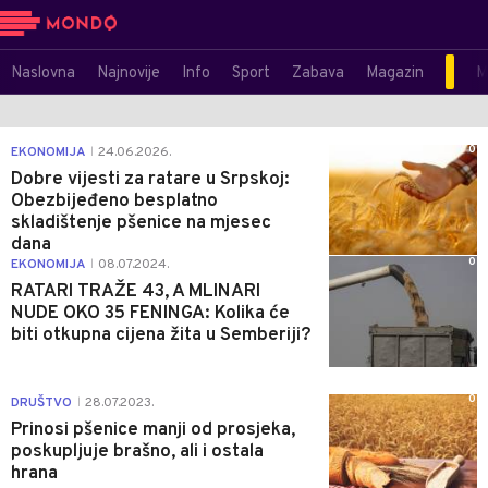
Naslovna
Najnovije
Info
Sport
Zabava
Magazin
M
0
EKONOMIJA
24.06.2026.
|
Dobre vijesti za ratare u Srpskoj:
Obezbijeđeno besplatno
skladištenje pšenice na mjesec
dana
0
EKONOMIJA
08.07.2024.
|
RATARI TRAŽE 43, A MLINARI
NUDE OKO 35 FENINGA: Kolika će
biti otkupna cijena žita u Semberiji?
0
DRUŠTVO
28.07.2023.
|
Prinosi pšenice manji od prosjeka,
poskupljuje brašno, ali i ostala
hrana