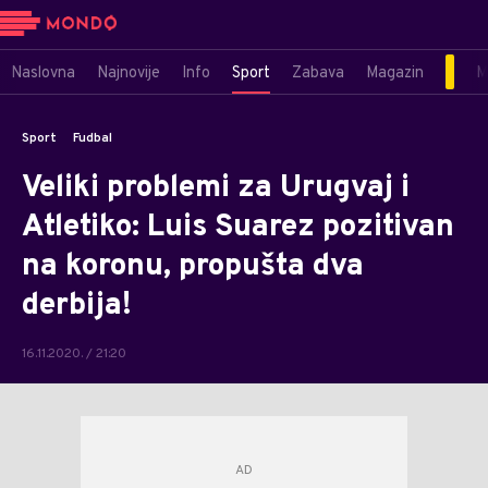
Naslovna
Najnovije
Info
Sport
Zabava
Magazin
M
Sport
Fudbal
Veliki problemi za Urugvaj i
Atletiko: Luis Suarez pozitivan
na koronu, propušta dva
derbija!
16.11.2020. / 21:20