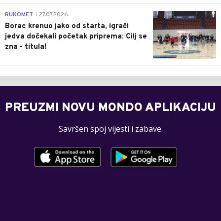
0
RUKOMET
27.07.2026.
|
Borac krenuo jako od starta, igrači
jedva dočekali početak priprema: Cilj se
zna - titula!
PREUZMI NOVU MONDO APLIKACIJU
Savršen spoj vijesti i zabave.