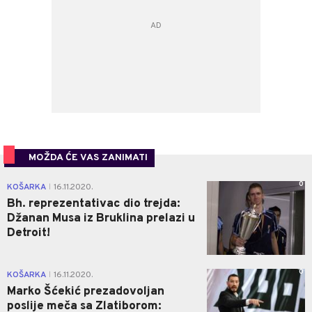
MOŽDA ĆE VAS ZANIMATI
0
KOŠARKA
16.11.2020.
|
Bh. reprezentativac dio trejda:
Džanan Musa iz Bruklina prelazi u
Detroit!
0
KOŠARKA
16.11.2020.
|
Marko Šćekić prezadovoljan
poslije meča sa Zlatiborom: