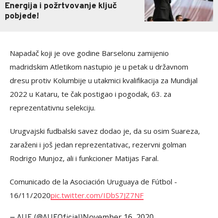
Energija i požrtvovanje ključ
pobjede!
Napadač koji je ove godine Barselonu zamijenio
madridskim Atletikom nastupio je u petak u državnom
dresu protiv Kolumbije u utakmici kvalifikacija za Mundijal
2022 u Kataru, te čak postigao i pogodak, 63. za
reprezentativnu selekciju.
Urugvajski fudbalski savez dodao je, da su osim Suareza,
zaraženi i još jedan reprezentativac, rezervni golman
Rodrigo Munjoz, ali i funkcioner Matijas Faral.
Comunicado de la Asociación Uruguaya de Fútbol -
16/11/2020
pic.twitter.com/IDbS7JZ7NF
November 16, 2020
— AUF (@AUFOficial)