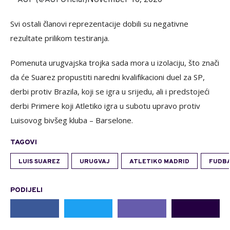
Svi ostali članovi reprezentacije dobili su negativne
rezultate prilikom testiranja.
Pomenuta urugvajska trojka sada mora u izolaciju, što znači
da će Suarez propustiti naredni kvalifikacioni duel za SP,
derbi protiv Brazila, koji se igra u srijedu, ali i predstojeći
derbi Primere koji Atletiko igra u subotu upravo protiv
Luisovog bivšeg kluba – Barselone.
TAGOVI
LUIS SUAREZ
URUGVAJ
ATLETIKO MADRID
FUDB
PODIJELI