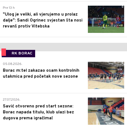
0
Pre 13 h
"Ulog je veliki, ali vjerujemo u prolaz
dalje": Sandi Ogrinec svjestan šta nosi
revanš protiv Vitebska
RK BORAC
0
05.08.2026.
Borac m:tel zakazao osam kontrolnih
utakmica pred početak nove sezone
0
27.07.2026.
Savić otvoreno pred start sezone:
Borac napada titulu, klub ulazi bez
dugova prema igračima!