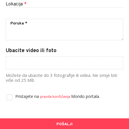
Lokacija
*
Ubacite video ili foto
Možete da ubacite do 3 fotografije ili videa. Ne smije biti
više od 25 MB.
Pristajete na
Mondo portala.
pravila korišćenja
POŠALJI