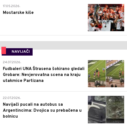
0
17.05.2026.
Mostarske kiše
NAVIJAČI
0
24.07.2026.
Fudbaleri UNA Štrasena šokirano gledali
Grobare: Nevjerovatna scena na kraju
utakmice Partizana
0
22.07.2026.
Navijači pucali na autobus sa
Argentincima: Dvojica su prebačena u
bolnicu