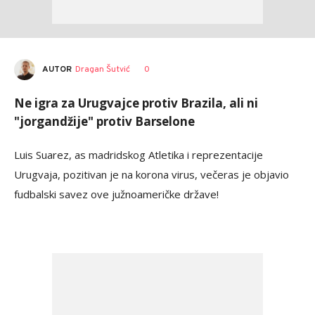
AUTOR
Dragan Šutvić
0
Ne igra za Urugvajce protiv Brazila, ali ni
"jorgandžije" protiv Barselone
Luis Suarez, as madridskog Atletika i reprezentacije
Urugvaja, pozitivan je na korona virus, večeras je objavio
fudbalski savez ove južnoameričke države!