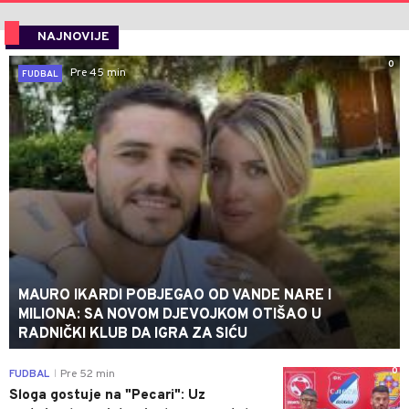
NAJNOVIJE
0
Pre 45 min
FUDBAL
MAURO IKARDI POBJEGAO OD VANDE NARE I
MILIONA: SA NOVOM DJEVOJKOM OTIŠAO U
RADNIČKI KLUB DA IGRA ZA SIĆU
0
FUDBAL
Pre 52 min
|
Sloga gostuje na "Pecari": Uz