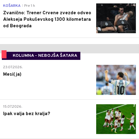
0
KOŠARKA
Pre 1 h
|
Zvanično: Trener Crvene zvezde odveo
Alekseja Pokuševskog 1300 kilometara
od Beograda
KOLUMNA - NEBOJŠA ŠATARA
0
23.07.2026.
Mesi(ja)
2
15.07.2026.
Ipak valja bez kralja?