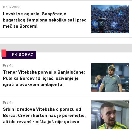
1
07.07.2026.
Levski se oglasio: Saopštenje
bugarskog šampiona nekoliko sati pred
meč sa Borcem!
FK BORAC
0
Pre 4 h
Trener Vitebska pohvalio Banjalučane:
Publika Borčev 12. igrač, uživanje je
igrati u ovakvom ambijentu
0
Pre 4 h
Srbin iz redova Vitebska o porazu od
Borca: Crveni karton nas je poremetio,
ali ide revanš - ništa još nije gotovo