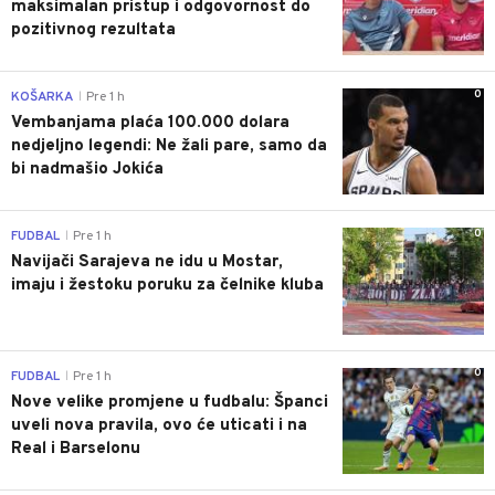
maksimalan pristup i odgovornost do
pozitivnog rezultata
0
KOŠARKA
Pre 1 h
|
Vembanjama plaća 100.000 dolara
nedjeljno legendi: Ne žali pare, samo da
bi nadmašio Jokića
0
FUDBAL
Pre 1 h
|
Navijači Sarajeva ne idu u Mostar,
imaju i žestoku poruku za čelnike kluba
0
FUDBAL
Pre 1 h
|
Nove velike promjene u fudbalu: Španci
uveli nova pravila, ovo će uticati i na
Real i Barselonu