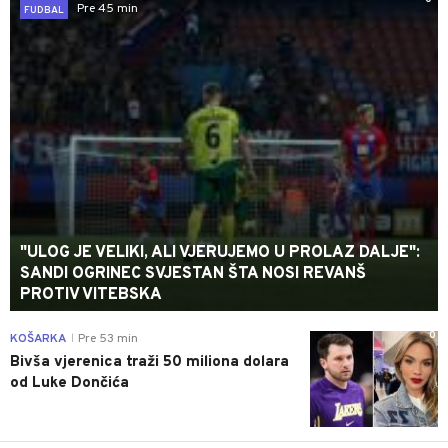
Pre 45 min
FUDBAL
"ULOG JE VELIKI, ALI VJERUJEMO U PROLAZ DALJE":
SANDI OGRINEC SVJESTAN ŠTA NOSI REVANŠ
PROTIV VITEBSKA
0
KOŠARKA
Pre 53 min
|
Bivša vjerenica traži 50 miliona dolara
od Luke Dončića