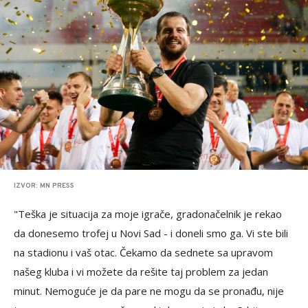
IZVOR: MN PRESS
"Teška je situacija za moje igrače, gradonačelnik je rekao
da donesemo trofej u Novi Sad - i doneli smo ga. Vi ste bili
na stadionu i vaš otac. Čekamo da sednete sa upravom
našeg kluba i vi možete da rešite taj problem za jedan
minut. Nemoguće je da pare ne mogu da se pronađu, nije