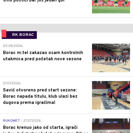
smo postići bar još jedan gol
RK BORAC
0
05.08.2026.
Borac m:tel zakazao osam kontrolnih
utakmica pred početak nove sezone
0
27.07.2026.
Savić otvoreno pred start sezone:
Borac napada titulu, klub ulazi bez
dugova prema igračima!
0
RUKOMET
27.07.2026.
|
Borac krenuo jako od starta, igrači