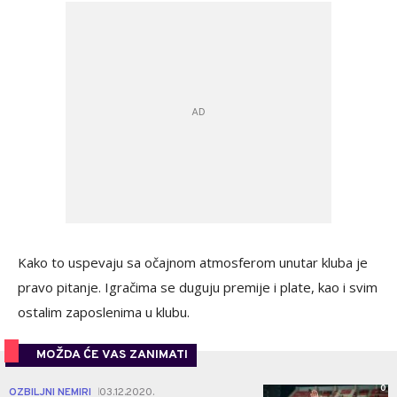
Kako to uspevaju sa očajnom atmosferom unutar kluba je
pravo pitanje. Igračima se duguju premije i plate, kao i svim
ostalim zaposlenima u klubu.
MOŽDA ĆE VAS ZANIMATI
0
OZBILJNI NEMIRI
03.12.2020.
|