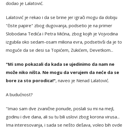
dodao je Lalatović.
Lalatović je rekao i da se brine jer igrači mogu da dobiju
"čiste papire" zbog dugovanja, podsetio je na primer
Slobodana Tedića i Petra Mićina, zbog kojih je Vojvodina
izgubila oko sedam-osam miliona evra, podsetivši da je to
moguće da se desi sa Topićem, Zukićem, Devetkom...
"Mi smo pokazali da kada se ujedinimo da nam ne
može niko ništa. Ne mogu da verujem da neće da se
bore za sto porodica!"
, naveo je Nenad Lalatović.
A budućnost?
"Imao sam dve zvanične ponude, poslali su mi na mejl,
godinu i dve dana, ali su tu bili uslovi zbog korona virusa...
Ima interesovanja, i sada se nešto dešava, voleo bih ovde