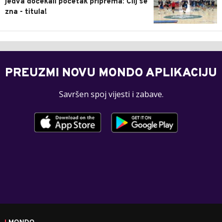
jedva dočekali početak priprema: Cilj se
zna - titula!
PREUZMI NOVU MONDO APLIKACIJU
Savršen spoj vijesti i zabave.