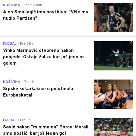
0
KOŠARKA
Pre 56 min
|
Alen Smailagić ima novi klub: "Više mu
nudio Partizan"
0
FUDBAL
Pre 58 min
|
Vinko Marinović otvoreno nakon
pobjede: Ostaje žal za bar još jednim
golom
0
KOŠARKA
Pre 1 h
|
Srpske košarkašice u polufinalu
Eurobasketa!
0
FUDBAL
Pre 1 h
|
Savić nakon "minimalca" Borca: Morali
smo postići bar još jedan gol