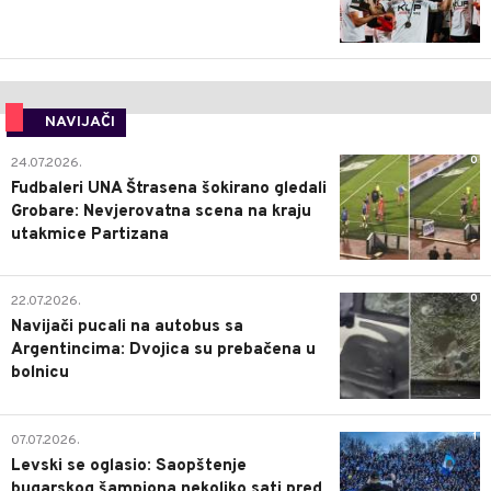
NAVIJAČI
0
24.07.2026.
Fudbaleri UNA Štrasena šokirano gledali
Grobare: Nevjerovatna scena na kraju
utakmice Partizana
0
22.07.2026.
Navijači pucali na autobus sa
Argentincima: Dvojica su prebačena u
bolnicu
1
07.07.2026.
Levski se oglasio: Saopštenje
bugarskog šampiona nekoliko sati pred