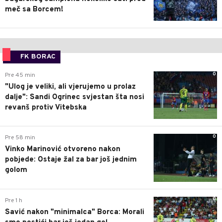
meč sa Borcem!
FK BORAC
0
Pre 45 min
"Ulog je veliki, ali vjerujemo u prolaz
dalje": Sandi Ogrinec svjestan šta nosi
revanš protiv Vitebska
0
Pre 58 min
Vinko Marinović otvoreno nakon
pobjede: Ostaje žal za bar još jednim
golom
0
Pre 1 h
Savić nakon "minimalca" Borca: Morali