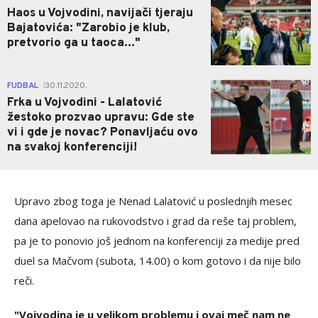
Haos u Vojvodini, navijači tjeraju
Bajatovića: "Zarobio je klub,
pretvorio ga u taoca..."
0
FUDBAL
30.11.2020.
|
Frka u Vojvodini - Lalatović
žestoko prozvao upravu: Gde ste
vi i gde je novac? Ponavljaću ovo
na svakoj konferenciji!
Upravo zbog toga je Nenad Lalatović u poslednjih mesec
dana apelovao na rukovodstvo i grad da reše taj problem,
pa je to ponovio još jednom na konferenciji za medije pred
duel sa Mačvom (subota, 14.00) o kom gotovo i da nije bilo
reči.
"Vojvodina je u velikom problemu i ovaj meč nam ne