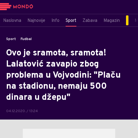
Naslovna
Najnovije
Info
Sport
Zabava
Magazin
M
Sport
Fudbal
Ovo je sramota, sramota!
Lalatović zavapio zbog
problema u Vojvodini: "Plaču
na stadionu, nemaju 500
dinara u džepu"
04.12.2020. / 13:24