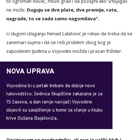
to ogroman novac, može grad i da pozajmi ako Srbijagas
ne može.
Duguju se dve plate, dve premije, rate,
nagrade, to se sada samo nagomilava".
U dugom izlaganju Nenad Lalatović je rekao da treba da se
zanemari sujeta i da se reši problem zbog kog je
zaposlenim ljudima u Vojvodini možda i prazan frižider.
NOVA UPRAVA
Vojvodina bi u petak trebalo da dobije novo
rukovodstvo. Sednica Skupštine zakazana je za
15 časova, a dan ranije navijači Vojvodine
objavili su saopštenje u kome za stanje u klubu
krive Dušana Bajatovića.
"Izvinjavam se predsedniku, ali ovo je veliki klub i