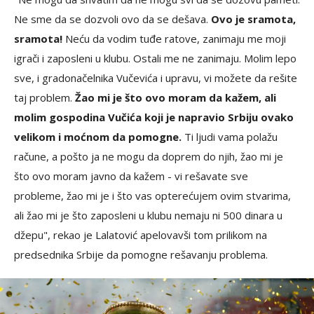
Ne sme da se dozvoli ovo da se dešava.
Ovo je sramota,
sramota!
Neću da vodim tuđe ratove, zanimaju me moji
igrači i zaposleni u klubu. Ostali me ne zanimaju. Molim lepo
sve, i gradonačelnika Vučevića i upravu, vi možete da rešite
taj problem.
Žao mi je što ovo moram da kažem, ali
molim gospodina Vučića koji je napravio Srbiju ovako
velikom i moćnom da pomogne.
Ti ljudi vama polažu
račune, a pošto ja ne mogu da doprem do njih, žao mi je
što ovo moram javno da kažem - vi rešavate sve
probleme, žao mi je i što vas opterećujem ovim stvarima,
ali žao mi je što zaposleni u klubu nemaju ni 500 dinara u
džepu", rekao je Lalatović apelovavši tom prilikom na
predsednika Srbije da pomogne rešavanju problema.