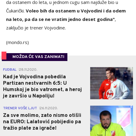
da ostanem do leta, u jednom cugu sam najduže bio u
Čukarički.
Voleo bih da ostanem u Vojvodini i da odem
na leto, pa da se ne vratim jedno deset godina"
,
zaključio je trener Vojvodine.
(mondo.rs)
MOŽDA ĆE VAS ZANIMATI
0
FUDBAL
28.11.2020.
|
Kad je Vojvodina pobedila
Partizan nestvarnih 6:5: U
Humskoj je bio vatromet, a heroj
je završio u Napoliju!
0
TRENER VOŠE LJUT
26.11.2020.
|
Za sve molimo, zato nismo otišli
na EURO: Lalatović pobijedio pa
tražio plate za igrače!