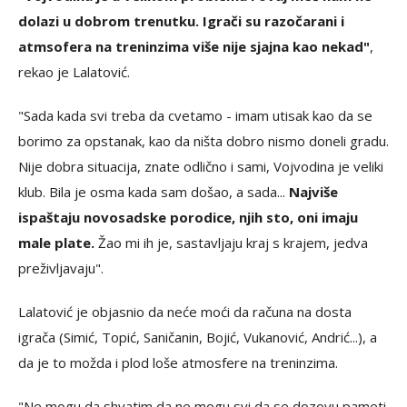
dolazi u dobrom trenutku. Igrači su razočarani i
atmsofera na treninzima više nije sjajna kao nekad"
,
rekao je Lalatović.
"Sada kada svi treba da cvetamo - imam utisak kao da se
borimo za opstanak, kao da ništa dobro nismo doneli gradu.
Nije dobra situacija, znate odlično i sami, Vojvodina je veliki
klub. Bila je osma kada sam došao, a sada...
Najviše
ispaštaju novosadske porodice, njih sto, oni imaju
male plate.
Žao mi ih je, sastavljaju kraj s krajem, jedva
preživljavaju".
Lalatović je objasnio da neće moći da računa na dosta
igrača (Simić, Topić, Saničanin, Bojić, Vukanović, Andrić...), a
da je to možda i plod loše atmosfere na treninzima.
"Ne mogu da shvatim da ne mogu svi da se dozovu pameti.