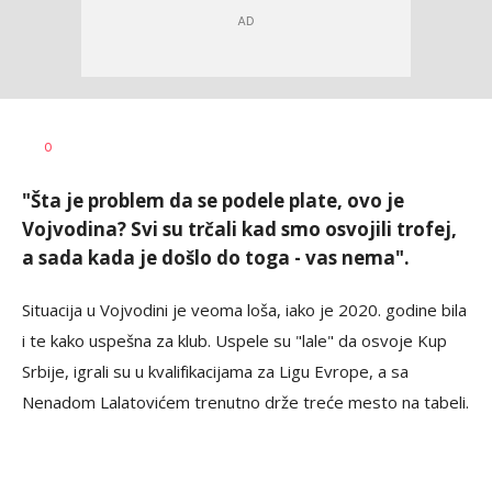
Nebojša
AUTOR
0
Šatara
"Šta je problem da se podele plate, ovo je
Vojvodina? Svi su trčali kad smo osvojili trofej,
a sada kada je došlo do toga - vas nema".
Situacija u Vojvodini je veoma loša, iako je 2020. godine bila
i te kako uspešna za klub. Uspele su "lale" da osvoje Kup
Srbije, igrali su u kvalifikacijama za Ligu Evrope, a sa
Nenadom Lalatovićem trenutno drže treće mesto na tabeli.