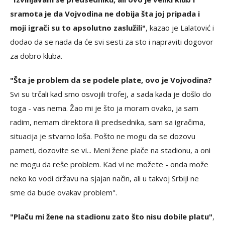
sramota je da Vojvodina ne dobija šta joj pripada i
moji igrači su to apsolutno zaslužili"
, kazao je Lalatović i
dodao da se nada da će svi sesti za sto i napraviti dogovor
za dobro kluba.
"Šta je problem da se podele plate, ovo je Vojvodina?
Svi su trčali kad smo osvojili trofej, a sada kada je došlo do
toga - vas nema. Žao mi je što ja moram ovako, ja sam
radim, nemam direktora ili predsednika, sam sa igračima,
situacija je stvarno loša. Pošto ne mogu da se dozovu
pameti, dozovite se vi... Meni žene plače na stadionu, a oni
ne mogu da reše problem. Kad vi ne možete - onda može
neko ko vodi državu na sjajan način, ali u takvoj Srbiji ne
sme da bude ovakav problem".
"Plaču mi žene na stadionu zato što nisu dobile platu"
,