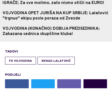
IGRAČE: Za sve molimo, zato nismo otišli na EURO!
VOJVODINA OPET JURIŠA NA KUP SRBIJE: Lalatović
"trgnuo" ekipu posle poraza od Zvezde
VOJVODINA (KONAČNO) DOBIJA PREDSEDNIKA:
Zakazana sednica skupštine kluba!
TAGOVI
FK VOJVODINA
NENAD LALATOVIĆ
PODIJELI