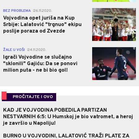
0
BEZ PROBLEMA
26.11.2020.
|
Vojvodina opet juriša na Kup
Srbije: Lalatović "trgnuo" ekipu
poslije poraza od Zvezde
0
ŽALE U VOŠI
24.11.2020.
|
Igrači Vojvodine se slučajno
"sklonili" Gajiću: Da se ponovi
milion puta - ne bi bio gol!
PROČITAJTE I OVO
KAD JE VOJVODINA POBEDILA PARTIZAN
NESTVARNIH 6:5: U Humskoj je bio vatromet, a heroj
je završio u Napoliju!
BURNO U VOJVODINI, LALATOVIĆ TRAŽI PLATE ZA