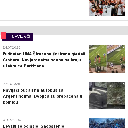
NAVIJAČI
0
24.07.2026.
Fudbaleri UNA Štrasena šokirano gledali
Grobare: Nevjerovatna scena na kraju
utakmice Partizana
0
22.07.2026.
Navijači pucali na autobus sa
Argentincima: Dvojica su prebačena u
bolnicu
1
07.07.2026.
Levski se oglasio: Saopštenje