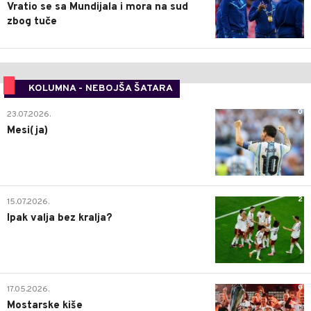
Vratio se sa Mundijala i mora na sud
zbog tuče
KOLUMNA - NEBOJŠA ŠATARA
0
23.07.2026.
Mesi(ja)
2
15.07.2026.
Ipak valja bez kralja?
0
17.05.2026.
Mostarske kiše