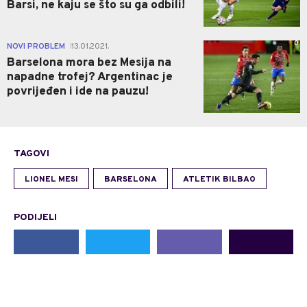
Barsi, ne kaju se što su ga odbili!
0
NOVI PROBLEM
13.01.2021.
|
Barselona mora bez Mesija na
napadne trofej? Argentinac je
povrijeđen i ide na pauzu!
TAGOVI
LIONEL MESI
BARSELONA
ATLETIK BILBAO
PODIJELI