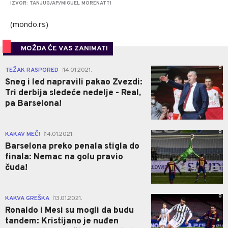
IZVOR: TANJUG/AP/MIGUEL MORENATTI
(mondo.rs)
MOŽDA ĆE VAS ZANIMATI
0
TEŽAK RASPORED
14.01.2021.
|
Sneg i led napravili pakao Zvezdi:
Tri derbija sledeće nedelje - Real,
pa Barselona!
0
KAKAV MEČ!
14.01.2021.
|
Barselona preko penala stigla do
finala: Nemac na golu pravio
čuda!
0
KAKVA GREŠKA
13.01.2021.
|
Ronaldo i Mesi su mogli da budu
tandem: Kristijano je nuđen