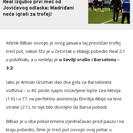
Real izgubio prvi meč od
Jovićevog odlaska: Madriđani
neće igrati za trofej!
Atletik Bilbao osvojio je ovog januara taj prestižan trofej
treći put, nakon što je u četvrtak u Malagi pobedio Real 2:1
u polufinalu, a u nedelju je
u Sevilji srušio i Barselonu –
3:2
!
Iako je Antoan Grizman dao dva gola za Barselonina
vođstva – u 40. posle sjajno ostavljene lopte Lea Mesija
(1:0) i u 77. na perfektnu asistenciju Đordija Albije sa leve
strane (2:1), to nije bilo dovoljno da Barsa pobedi.
Bilbao je u oba poluvremena izjednačavao pred pauzu i na
kraju pobedio, čime je treći put osvojio ovaj pehar u