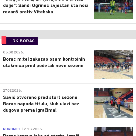
dalje": Sandi Ogrinec svjestan šta nosi
revanš protiv Vitebska
RK BORAC
0
05.08.2026.
Borac m:tel zakazao osam kontrolnih
utakmica pred početak nove sezone
0
27.07.2026.
Savić otvoreno pred start sezone:
Borac napada titulu, klub ulazi bez
dugova prema igračima!
0
RUKOMET
27.07.2026.
|