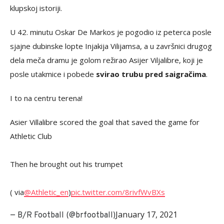
klupskoj istoriji.
U 42. minutu Oskar De Markos je pogodio iz peterca posle
sjajne dubinske lopte Injakija Vilijamsa, a u završnici drugog
dela meča dramu je golom režirao Asijer Viljalibre, koji je
posle utakmice i pobede
svirao trubu pred saigračima
.
I to na centru terena!
Asier Villalibre scored the goal that saved the game for
Athletic Club
Then he brought out his trumpet
( via
@Athletic_en
)
pic.twitter.com/8rivfWvBXs
January 17, 2021
— B/R Football (@brfootball)