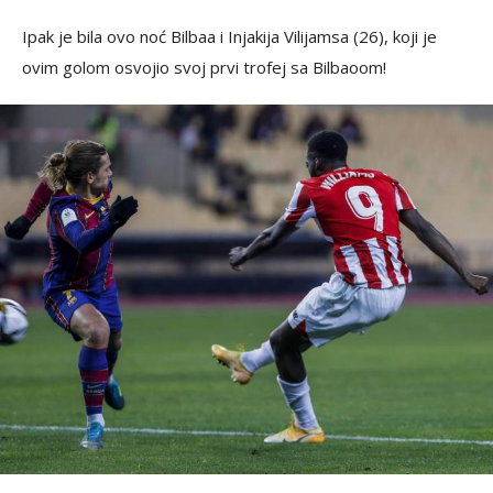
Ipak je bila ovo noć Bilbaa i Injakija Vilijamsa (26), koji je
ovim golom osvojio svoj prvi trofej sa Bilbaoom!