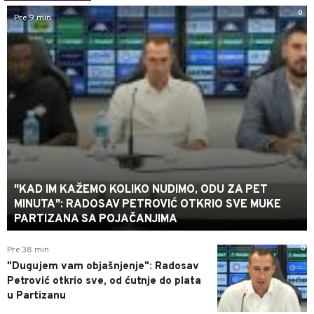
0
Pre 9 min
"KAD IM KAŽEMO KOLIKO NUDIMO, ODU ZA PET
MINUTA": RADOSAV PETROVIĆ OTKRIO SVE MUKE
PARTIZANA SA POJAČANJIMA
0
Pre 38 min
"Dugujem vam objašnjenje": Radosav
Petrović otkrio sve, od ćutnje do plata
u Partizanu