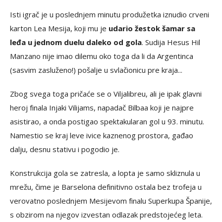
Isti igrač je u poslednjem minutu produžetka iznudio crveni
karton Lea Mesija, koji mu je
udario žestok šamar sa
leđa u jednom duelu daleko od gola
. Sudija Hesus Hil
Manzano nije imao dilemu oko toga da li da Argentinca
(sasvim zasluženo!) pošalje u svlačionicu pre kraja...
Zbog svega toga pričaće se o Viljalibreu, ali je ipak glavni
heroj finala Injaki Vilijams, napadač Bilbaa koji je najpre
asistirao, a onda postigao spektakularan gol u 93. minutu.
Namestio se kraj leve ivice kaznenog prostora, gađao
dalju, desnu stativu i pogodio je.
Konstrukcija gola se zatresla, a lopta je samo skliznula u
mrežu, čime je Barselona definitivno ostala bez trofeja u
verovatno poslednjem Mesijevom finalu Superkupa Španije,
s obzirom na njegov izvestan odlazak predstojećeg leta.