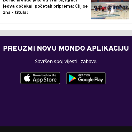
Borac krenuo jako od starta, igrači
jedva dočekali početak priprema: Cilj se
zna - titula!
PREUZMI NOVU MONDO APLIKACIJU
Savršen spoj vijesti i zabave.