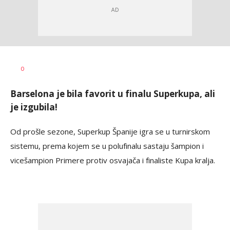
Nebojša
AUTOR
0
Šatara
Barselona je bila favorit u finalu Superkupa, ali
je izgubila!
Od prošle sezone, Superkup Španije igra se u turnirskom
sistemu, prema kojem se u polufinalu sastaju šampion i
vicešampion Primere protiv osvajača i finaliste Kupa kralja.