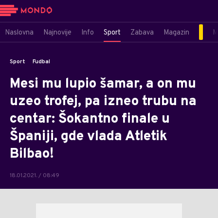
Naslovna
Najnovije
Info
Sport
Zabava
Magazin
M
Sport
Fudbal
Mesi mu lupio šamar, a on mu
uzeo trofej, pa izneo trubu na
centar: Šokantno finale u
Španiji, gde vlada Atletik
Bilbao!
18.01.2021. / 08:49