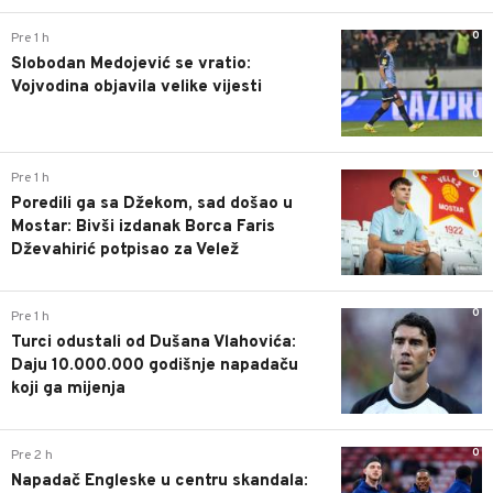
0
Pre 1 h
Slobodan Medojević se vratio:
Vojvodina objavila velike vijesti
0
Pre 1 h
Poredili ga sa Džekom, sad došao u
Mostar: Bivši izdanak Borca Faris
Dževahirić potpisao za Velež
0
Pre 1 h
Turci odustali od Dušana Vlahovića:
Daju 10.000.000 godišnje napadaču
koji ga mijenja
0
Pre 2 h
Napadač Engleske u centru skandala: