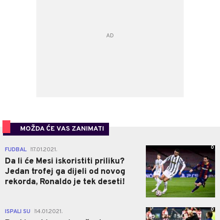
MOŽDA ĆE VAS ZANIMATI
0
FUDBAL
17.01.2021.
|
Da li će Mesi iskoristiti priliku?
Jedan trofej ga dijeli od novog
rekorda, Ronaldo je tek deseti!
0
ISPALI SU
14.01.2021.
|