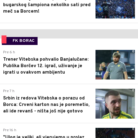
bugarskog šampiona nekoliko sati pred
meč sa Borcem!
FK BORAC
0
Pre 6 h
Trener Vitebska pohvalio Banjalučane:
Publika Borčev 12. igrač, uživanje je
igrati u ovakvom ambijentu
0
Pre 7 h
Srbin iz redova Vitebska o porazu od
Borca: Crveni karton nas je poremetio,
ali ide revanš - ništa još nije gotovo
0
Pre 16 h
"Ulog je veliki, ali vjerujemo u prolaz