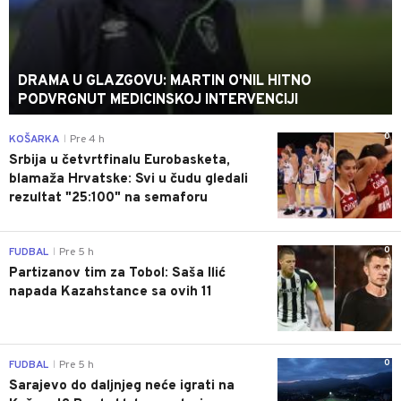
DRAMA U GLAZGOVU: MARTIN O'NIL HITNO
PODVRGNUT MEDICINSKOJ INTERVENCIJI
0
KOŠARKA
Pre 4 h
|
Srbija u četvrtfinalu Eurobasketa,
blamaža Hrvatske: Svi u čudu gledali
rezultat "25:100" na semaforu
0
FUDBAL
Pre 5 h
|
Partizanov tim za Tobol: Saša Ilić
napada Kazahstance sa ovih 11
0
FUDBAL
Pre 5 h
|
Sarajevo do daljnjeg neće igrati na