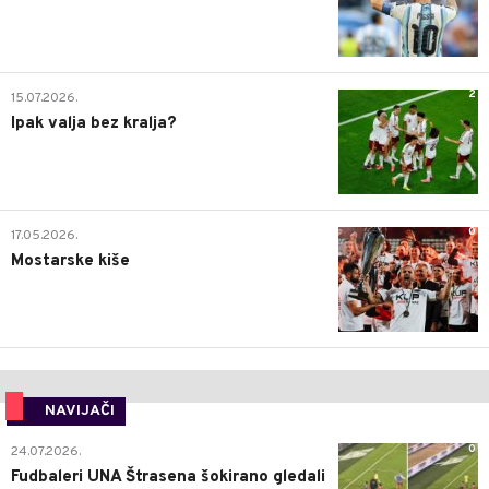
2
15.07.2026.
Ipak valja bez kralja?
0
17.05.2026.
Mostarske kiše
NAVIJAČI
0
24.07.2026.
Fudbaleri UNA Štrasena šokirano gledali