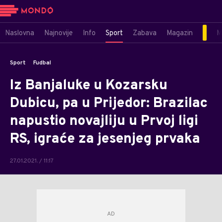
Naslovna
Najnovije
Info
Sport
Zabava
Magazin
M
Sport
Fudbal
Iz Banjaluke u Kozarsku
Dubicu, pa u Prijedor: Brazilac
napustio novajliju u Prvoj ligi
RS, igraće za jesenjeg prvaka
27.01.2021. / 11:17