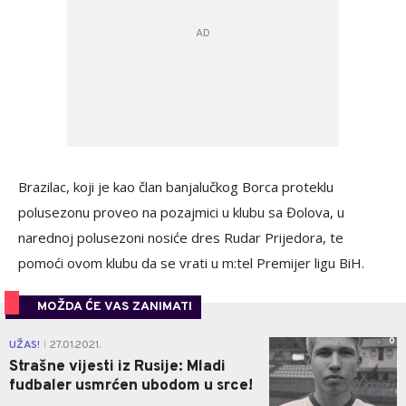
Brazilac, koji je kao član banjalučkog Borca proteklu
polusezonu proveo na pozajmici u klubu sa Đolova, u
narednoj polusezoni nosiće dres Rudar Prijedora, te
pomoći ovom klubu da se vrati u m:tel Premijer ligu BiH.
MOŽDA ĆE VAS ZANIMATI
0
UŽAS!
27.01.2021.
|
Strašne vijesti iz Rusije: Mladi
fudbaler usmrćen ubodom u srce!