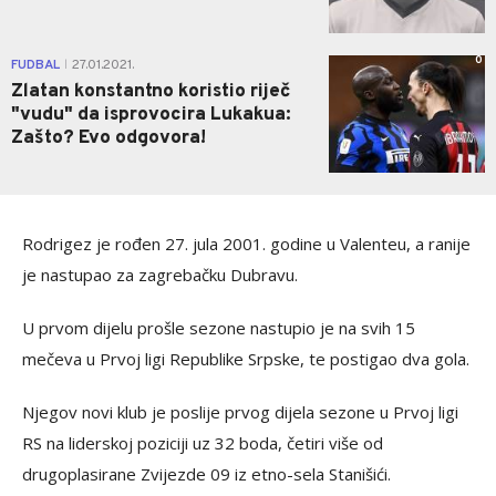
0
FUDBAL
27.01.2021.
|
Zlatan konstantno koristio riječ
"vudu" da isprovocira Lukakua:
Zašto? Evo odgovora!
Rodrigez je rođen 27. jula 2001. godine u Valenteu, a ranije
je nastupao za zagrebačku Dubravu.
U prvom dijelu prošle sezone nastupio je na svih 15
mečeva u Prvoj ligi Republike Srpske, te postigao dva gola.
Njegov novi klub je poslije prvog dijela sezone u Prvoj ligi
RS na liderskoj poziciji uz 32 boda, četiri više od
drugoplasirane Zvijezde 09 iz etno-sela Stanišići.