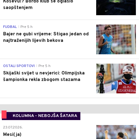
Koševu!? Bordo klub se oglasio
saopštenjem
0
FUDBAL
Pre 5 h
|
Bajer ne gubi vrijeme: Stigao jedan od
najtraženijih lijevih bekova
0
OSTALI SPORTOVI
Pre 5 h
|
Skijaški svijet u nevjerici: Olimpijska
šampionka rekla zbogom stazama
KOLUMNA - NEBOJŠA ŠATARA
0
23.07.2026.
Mesi(ja)