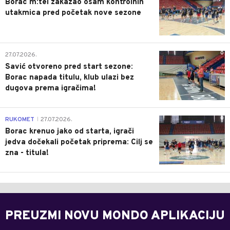
Borac m:tel zakazao osam kontrolnih
utakmica pred početak nove sezone
0
27.07.2026.
Savić otvoreno pred start sezone:
Borac napada titulu, klub ulazi bez
dugova prema igračima!
0
RUKOMET
27.07.2026.
|
Borac krenuo jako od starta, igrači
jedva dočekali početak priprema: Cilj se
zna - titula!
PREUZMI NOVU MONDO APLIKACIJU