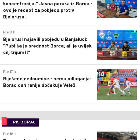
koncentracija!" Jasna poruka iz Borca -
ovo je recept za pobjedu protiv
Bjelorusa!
0
Pre 8 h
Bjelorusi najavili pobjedu u Banjaluci:
"Publika je prednost Borca, ali je uvijek
cilj trijumf!"
0
Pre 17 h
Riješene nedoumice - nema odlaganja:
Borac dan ranije dočekuje Velež
RK BORAC
0
Pre 18 h