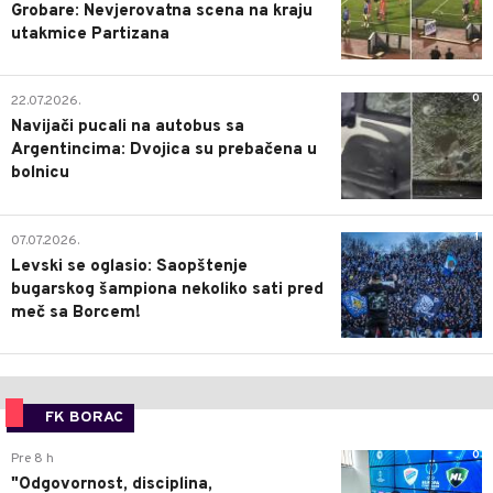
Grobare: Nevjerovatna scena na kraju
utakmice Partizana
0
22.07.2026.
Navijači pucali na autobus sa
Argentincima: Dvojica su prebačena u
bolnicu
1
07.07.2026.
Levski se oglasio: Saopštenje
bugarskog šampiona nekoliko sati pred
meč sa Borcem!
FK BORAC
0
Pre 8 h
"Odgovornost, disciplina,