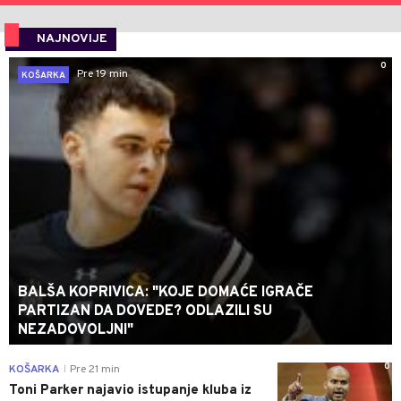
NAJNOVIJE
0
Pre 19 min
KOŠARKA
BALŠA KOPRIVICA: "KOJE DOMAĆE IGRAČE
PARTIZAN DA DOVEDE? ODLAZILI SU
NEZADOVOLJNI"
0
KOŠARKA
Pre 21 min
|
Toni Parker najavio istupanje kluba iz