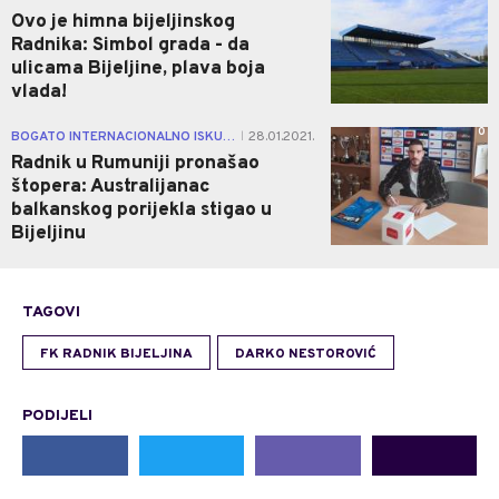
Ovo je himna bijeljinskog
Radnika: Simbol grada - da
ulicama Bijeljine, plava boja
vlada!
0
BOGATO INTERNACIONALNO ISKUSTVO
28.01.2021.
|
Radnik u Rumuniji pronašao
štopera: Australijanac
balkanskog porijekla stigao u
Bijeljinu
TAGOVI
FK RADNIK BIJELJINA
DARKO NESTOROVIĆ
PODIJELI