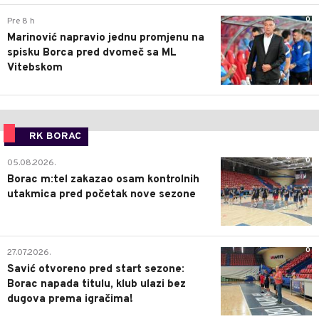
0
Pre 8 h
Marinović napravio jednu promjenu na
spisku Borca pred dvomeč sa ML
Vitebskom
RK BORAC
0
05.08.2026.
Borac m:tel zakazao osam kontrolnih
utakmica pred početak nove sezone
0
27.07.2026.
Savić otvoreno pred start sezone:
Borac napada titulu, klub ulazi bez
dugova prema igračima!