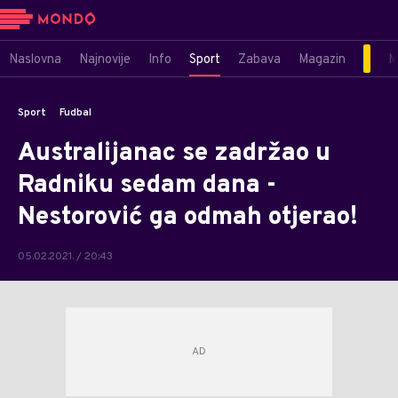
Naslovna
Najnovije
Info
Sport
Zabava
Magazin
M
Sport
Fudbal
Australijanac se zadržao u
Radniku sedam dana -
Nestorović ga odmah otjerao!
05.02.2021. / 20:43