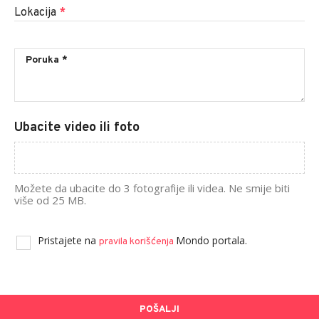
Lokacija
*
Ubacite video ili foto
Možete da ubacite do 3 fotografije ili videa. Ne smije biti
više od 25 MB.
Pristajete na
Mondo portala.
pravila korišćenja
POŠALJI