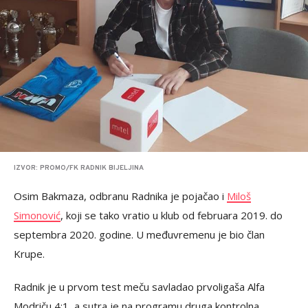
IZVOR: PROMO/FK RADNIK BIJELJINA
Osim Bakmaza, odbranu Radnika je pojačao i
Miloš
Simonović
, koji se tako vratio u klub od februara 2019. do
septembra 2020. godine. U međuvremenu je bio član
Krupe.
Radnik je u prvom test meču savladao prvoligaša Alfa
Modriču 4:1, a sutra je na programu druga kontrolna