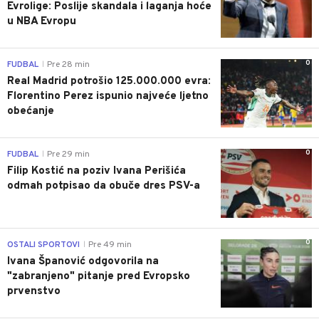
Evrolige: Poslije skandala i laganja hoće
u NBA Evropu
0
FUDBAL
Pre 28 min
|
Real Madrid potrošio 125.000.000 evra:
Florentino Perez ispunio najveće ljetno
obećanje
0
FUDBAL
Pre 29 min
|
Filip Kostić na poziv Ivana Perišića
odmah potpisao da obuče dres PSV-a
0
OSTALI SPORTOVI
Pre 49 min
|
Ivana Španović odgovorila na
"zabranjeno" pitanje pred Evropsko
prvenstvo