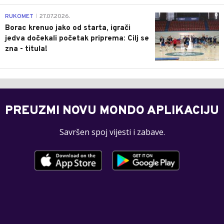
0
RUKOMET
27.07.2026.
|
Borac krenuo jako od starta, igrači
jedva dočekali početak priprema: Cilj se
zna - titula!
PREUZMI NOVU MONDO APLIKACIJU
Savršen spoj vijesti i zabave.