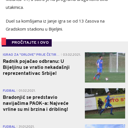
utakmica.
Duel sa komšijama iz Janje igra se od 13 časova na
Gradskom stadionu u Bijeljini.
PROČITAJTE I OVO
0
IGRAO ZA "ORLOVE" PRIJE ČETIRI GODINE
03.02.2021.
|
Radnik pojačao odbranu: U
Bijeljinu se vratio nekadašnji
reprezentativac Srbije!
0
FUDBAL
01.02.2021.
|
Bradonjić se predstavio
navijačima PAOK-a: Najveće
vrline su mi brzina i dribling!
0
FUDBAL
31.01.2021.
|