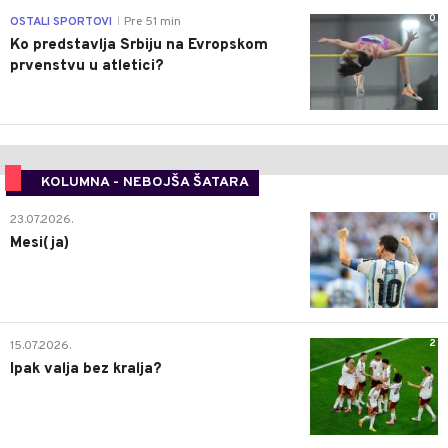
0
OSTALI SPORTOVI
Pre 51 min
|
Ko predstavlja Srbiju na Evropskom
prvenstvu u atletici?
KOLUMNA - NEBOJŠA ŠATARA
0
23.07.2026.
Mesi(ja)
2
15.07.2026.
Ipak valja bez kralja?