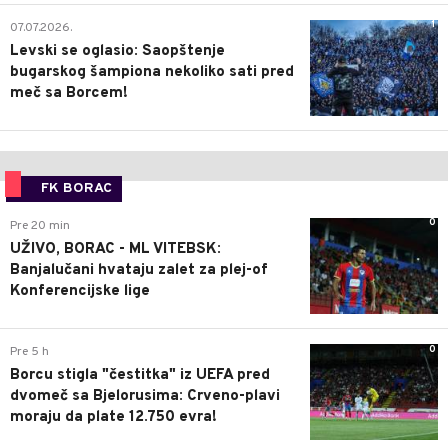
1
07.07.2026.
Levski se oglasio: Saopštenje
bugarskog šampiona nekoliko sati pred
meč sa Borcem!
FK BORAC
0
Pre 20 min
UŽIVO, BORAC - ML VITEBSK:
Banjalučani hvataju zalet za plej-of
Konferencijske lige
0
Pre 5 h
Borcu stigla "čestitka" iz UEFA pred
dvomeč sa Bjelorusima: Crveno-plavi
moraju da plate 12.750 evra!