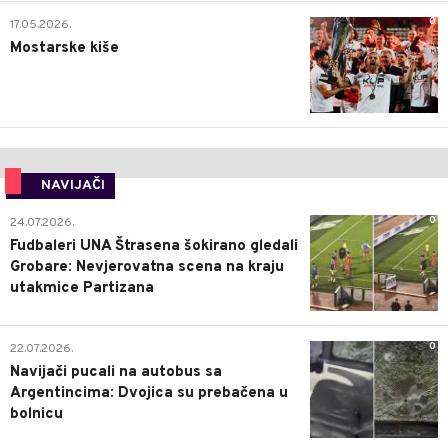
0
17.05.2026.
Mostarske kiše
NAVIJAČI
0
24.07.2026.
Fudbaleri UNA Štrasena šokirano gledali
Grobare: Nevjerovatna scena na kraju
utakmice Partizana
0
22.07.2026.
Navijači pucali na autobus sa
Argentincima: Dvojica su prebačena u
bolnicu