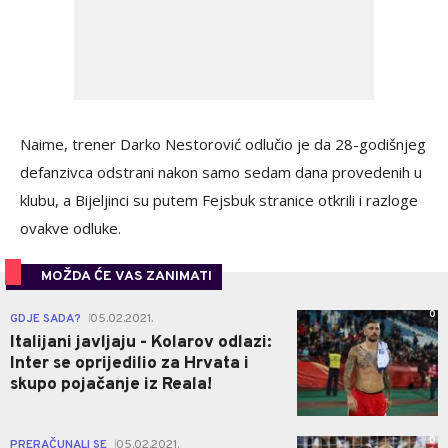
Naime, trener Darko Nestorović odlučio je da 28-godišnjeg
defanzivca odstrani nakon samo sedam dana provedenih u
klubu, a Bijeljinci su putem Fejsbuk stranice otkrili i razloge
ovakve odluke.
MOŽDA ĆE VAS ZANIMATI
0
GDJE SADA?
05.02.2021.
|
Italijani javljaju - Kolarov odlazi:
Inter se oprijedilio za Hrvata i
skupo pojačanje iz Reala!
0
PRERAČUNALI SE
05.02.2021.
|