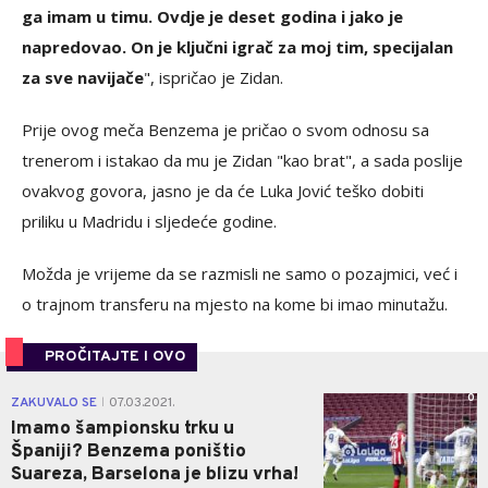
ga imam u timu. Ovdje je deset godina i jako je
napredovao. On je ključni igrač za moj tim, specijalan
za sve navijače
", ispričao je Zidan.
Prije ovog meča Benzema je pričao o svom odnosu sa
trenerom i istakao da mu je Zidan "kao brat", a sada poslije
ovakvog govora, jasno je da će Luka Jović teško dobiti
priliku u Madridu i sljedeće godine.
Možda je vrijeme da se razmisli ne samo o pozajmici, već i
o trajnom transferu na mjesto na kome bi imao minutažu.
PROČITAJTE I OVO
0
ZAKUVALO SE
07.03.2021.
|
Imamo šampionsku trku u
Španiji? Benzema poništio
Suareza, Barselona je blizu vrha!