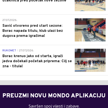
utakmica pred početak nove sezone
0
27.07.2026.
Savić otvoreno pred start sezone:
Borac napada titulu, klub ulazi bez
dugova prema igračima!
0
RUKOMET
27.07.2026.
|
Borac krenuo jako od starta, igrači
jedva dočekali početak priprema: Cilj se
zna - titula!
PREUZMI NOVU MONDO APLIKACIJU
Savršen spoj vijesti i zabave.