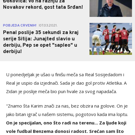
Đokovića: Vo na ražnju za
Novakov rekord, gost tata Srđan!
0
POBJEDA CRVENIH!
07.03.2021.
|
Penal poslije 35 sekundi za kraj
serije Sitija: Junajted slavio u
derbiju, Pep se opet "sapleo" u
derbiju!
U ponedjeljak je ušao u finišu meča sa Real Sosijedadom i
Real je uspio da izjednači. Sada je dao gol protiv Atletika. A
Zidan je poslije meča bio pun hvale za svog napadača.
"Znamo šta Karim znači za nas, bez obzira na golove. On je
jako bitan igrač u našem sistemu, pogotovo kada ima loptu.
On je specijalan, ono što radi na terenu... Za ljude koji
vole fudbal Benzema donosi radost. Srećan sam što