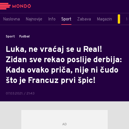
Naslovna
Najnovije
Info
Sport
Zabava
Magazin
M
Sport
Fudbal
Luka, ne vraćaj se u Real!
Zidan sve rekao poslije derbija:
Kada ovako priča, nije ni čudo
što je Francuz prvi špic!
07.03.2021. / 21:43