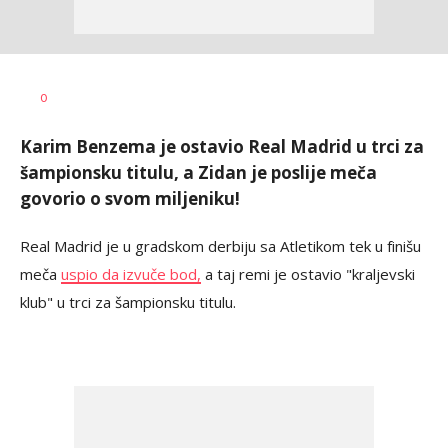
Bojan
AUTOR
0
Jakovljević
Karim Benzema je ostavio Real Madrid u trci za
šampionsku titulu, a Zidan je poslije meča
govorio o svom miljeniku!
Real Madrid je u gradskom derbiju sa Atletikom tek u finišu
meča
uspio da izvuče bod,
a taj remi je ostavio "kraljevski
klub" u trci za šampionsku titulu.