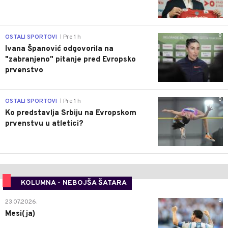
0
OSTALI SPORTOVI
Pre 1 h
|
Ivana Španović odgovorila na
"zabranjeno" pitanje pred Evropsko
prvenstvo
0
OSTALI SPORTOVI
Pre 1 h
|
Ko predstavlja Srbiju na Evropskom
prvenstvu u atletici?
KOLUMNA - NEBOJŠA ŠATARA
0
23.07.2026.
Mesi(ja)