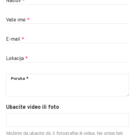
Naslov
*
Vaše ime
*
E-mail
*
Lokacija
*
Ubacite video ili foto
Možete da ubacite do 3 fotografije ili videa. Ne smije biti