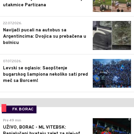
utakmice Partizana
0
22.07.2026.
Navijači pucali na autobus sa
Argentincima: Dvojica su prebačena u
bolnicu
1
07.07.2026.
Levski se oglasio: Saopštenje
bugarskog šampiona nekoliko sati pred
meč sa Borcem!
FK BORAC
0
Pre 49 min
UŽIVO, BORAC - ML VITEBSK:
Banjalučani hvataju zalet za plej-of