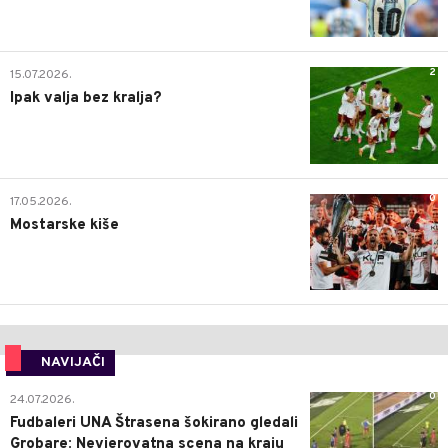
2
15.07.2026.
Ipak valja bez kralja?
0
17.05.2026.
Mostarske kiše
NAVIJAČI
0
24.07.2026.
Fudbaleri UNA Štrasena šokirano gledali
Grobare: Nevjerovatna scena na kraju