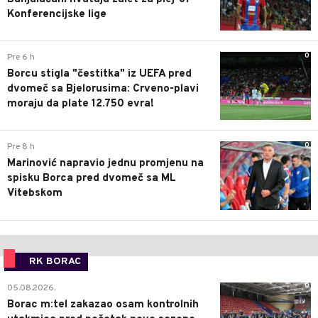
Konferencijske lige
0
Pre 6 h
Borcu stigla "čestitka" iz UEFA pred
dvomeč sa Bjelorusima: Crveno-plavi
moraju da plate 12.750 evra!
0
Pre 8 h
Marinović napravio jednu promjenu na
spisku Borca pred dvomeč sa ML
Vitebskom
RK BORAC
0
05.08.2026.
Borac m:tel zakazao osam kontrolnih