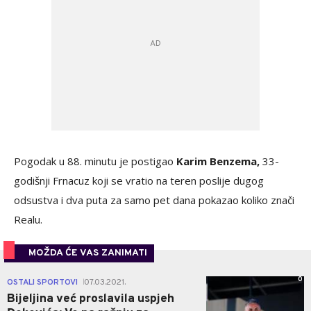
Pogodak u 88. minutu je postigao
Karim Benzema,
33-
godišnji Frnacuz koji se vratio na teren poslije dugog
odsustva i dva puta za samo pet dana pokazao koliko znači
Realu.
MOŽDA ĆE VAS ZANIMATI
0
OSTALI SPORTOVI
07.03.2021.
|
Bijeljina već proslavila uspjeh