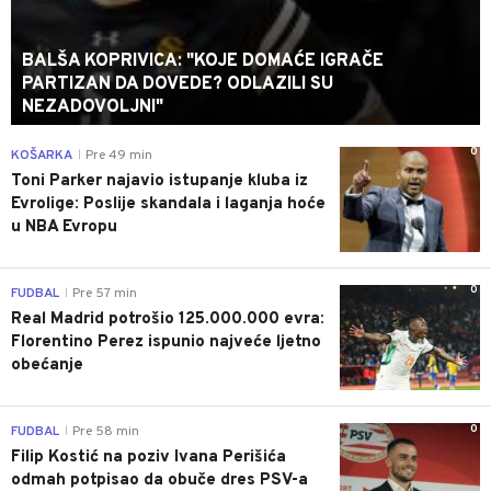
BALŠA KOPRIVICA: "KOJE DOMAĆE IGRAČE
PARTIZAN DA DOVEDE? ODLAZILI SU
NEZADOVOLJNI"
0
KOŠARKA
Pre 49 min
|
Toni Parker najavio istupanje kluba iz
Evrolige: Poslije skandala i laganja hoće
u NBA Evropu
0
FUDBAL
Pre 57 min
|
Real Madrid potrošio 125.000.000 evra:
Florentino Perez ispunio najveće ljetno
obećanje
0
FUDBAL
Pre 58 min
|
Filip Kostić na poziv Ivana Perišića
odmah potpisao da obuče dres PSV-a