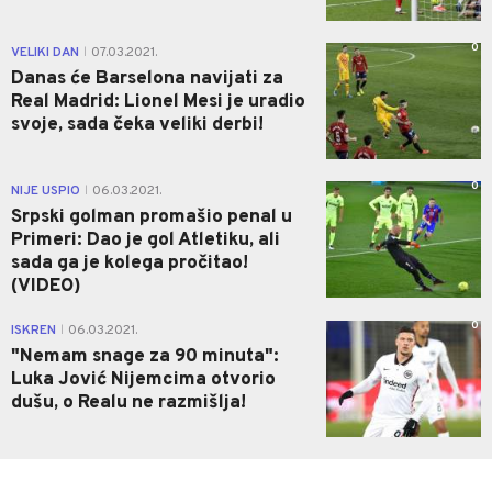
0
VELIKI DAN
07.03.2021.
|
Danas će Barselona navijati za
Real Madrid: Lionel Mesi je uradio
svoje, sada čeka veliki derbi!
0
NIJE USPIO
06.03.2021.
|
Srpski golman promašio penal u
Primeri: Dao je gol Atletiku, ali
sada ga je kolega pročitao!
(VIDEO)
0
ISKREN
06.03.2021.
|
"Nemam snage za 90 minuta":
Luka Jović Nijemcima otvorio
dušu, o Realu ne razmišlja!