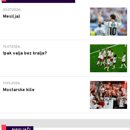
0
23.07.2026.
Mesi(ja)
2
15.07.2026.
Ipak valja bez kralja?
0
17.05.2026.
Mostarske kiše
NAVIJAČI