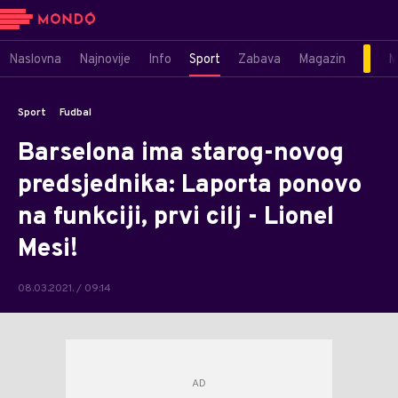
Naslovna
Najnovije
Info
Sport
Zabava
Magazin
M
Sport
Fudbal
Barselona ima starog-novog
predsjednika: Laporta ponovo
na funkciji, prvi cilj - Lionel
Mesi!
08.03.2021. / 09:14