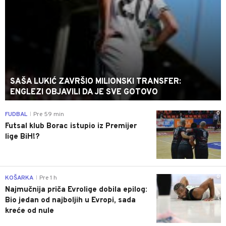
SAŠA LUKIĆ ZAVRŠIO MILIONSKI TRANSFER:
ENGLEZI OBJAVILI DA JE SVE GOTOVO
0
FUDBAL
Pre 59 min
|
Futsal klub Borac istupio iz Premijer
lige BiH!?
0
KOŠARKA
Pre 1 h
|
Najmučnija priča Evrolige dobila epilog:
Bio jedan od najboljih u Evropi, sada
kreće od nule