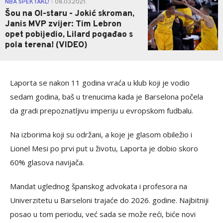
NBA SPEKTAKL!
08.03.2021.
|
Šou na Ol-staru - Jokić skroman,
Janis MVP zvijer: Tim Lebron
opet pobijedio, Lilard pogađao s
pola terena! (VIDEO)
Laporta se nakon 11 godina vraća u klub koji je vodio
sedam godina, baš u trenucima kada je Barselona počela
da gradi prepoznatljivu imperiju u evropskom fudbalu.
Na izborima koji su održani, a koje je glasom obiležio i
Lionel Mesi po prvi put u životu, Laporta je dobio skoro
60% glasova navijača.
Mandat uglednog španskog advokata i profesora na
Univerzitetu u Barseloni trajaće do 2026. godine. Najbitniji
posao u tom periodu, već sada se može reći, biće novi