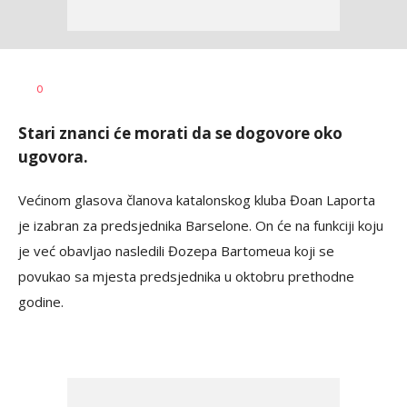
Dragan
AUTOR
0
Šutvić
Stari znanci će morati da se dogovore oko
ugovora.
Većinom glasova članova katalonskog kluba Đoan Laporta
je izabran za predsjednika Barselone. On će na funkciji koju
je već obavljao nasledili Đozepa Bartomeua koji se
povukao sa mjesta predsjednika u oktobru prethodne
godine.