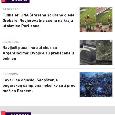
0
24.07.2026.
Fudbaleri UNA Štrasena šokirano gledali
Grobare: Nevjerovatna scena na kraju
utakmice Partizana
0
22.07.2026.
Navijači pucali na autobus sa
Argentincima: Dvojica su prebačena u
bolnicu
1
07.07.2026.
Levski se oglasio: Saopštenje
bugarskog šampiona nekoliko sati pred
meč sa Borcem!