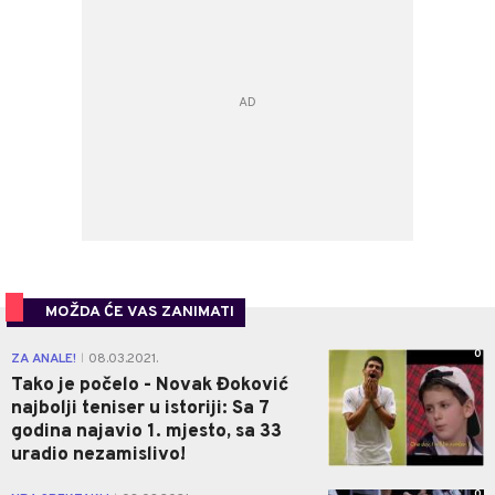
MOŽDA ĆE VAS ZANIMATI
0
ZA ANALE!
08.03.2021.
|
Tako je počelo - Novak Đoković
najbolji teniser u istoriji: Sa 7
godina najavio 1. mjesto, sa 33
uradio nezamislivo!
0