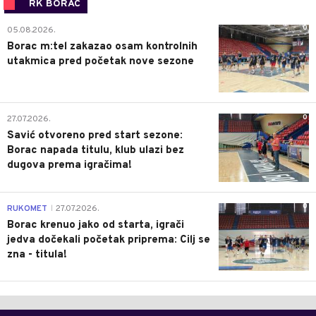
RK BORAC
0
05.08.2026.
Borac m:tel zakazao osam kontrolnih
utakmica pred početak nove sezone
0
27.07.2026.
Savić otvoreno pred start sezone:
Borac napada titulu, klub ulazi bez
dugova prema igračima!
0
RUKOMET
27.07.2026.
|
Borac krenuo jako od starta, igrači
jedva dočekali početak priprema: Cilj se
zna - titula!