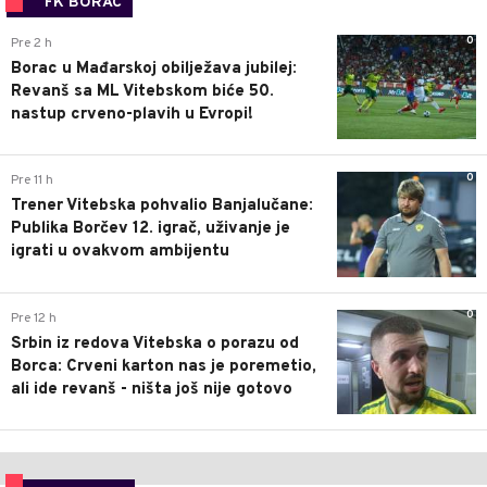
FK BORAC
0
Pre 2 h
Borac u Mađarskoj obilježava jubilej:
Revanš sa ML Vitebskom biće 50.
nastup crveno-plavih u Evropi!
0
Pre 11 h
Trener Vitebska pohvalio Banjalučane:
Publika Borčev 12. igrač, uživanje je
igrati u ovakvom ambijentu
0
Pre 12 h
Srbin iz redova Vitebska o porazu od
Borca: Crveni karton nas je poremetio,
ali ide revanš - ništa još nije gotovo