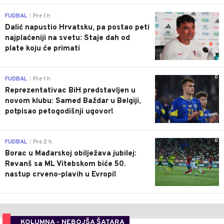
0
FUDBAL
Pre 1 h
|
Dalić napustio Hrvatsku, pa postao peti
najplaćeniji na svetu: Staje dah od
plate koju će primati
0
FUDBAL
Pre 1 h
|
Reprezentativac BiH predstavljen u
novom klubu: Samed Baždar u Belgiji,
potpisao petogodišnji ugovor!
0
FUDBAL
Pre 2 h
|
Borac u Mađarskoj obilježava jubilej:
Revanš sa ML Vitebskom biće 50.
nastup crveno-plavih u Evropi!
KOLUMNA - NEBOJŠA ŠATARA