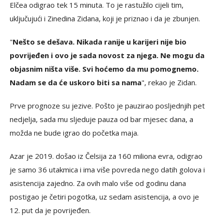
Elčea odigrao tek 15 minuta. To je rastužilo cijeli tim,
uključujući i Zinedina Zidana, koji je priznao i da je zbunjen.
"
Nešto se dešava. Nikada ranije u karijeri nije bio
povrijeđen i ovo je sada novost za njega. Ne mogu da
objasnim ništa više. Svi hoćemo da mu pomognemo.
Nadam se da će uskoro biti sa nama
", rekao je Zidan.
Prve prognoze su jezive. Pošto je pauzirao posljednjih pet
nedjelja, sada mu sljeduje pauza od bar mjesec dana, a
možda ne bude igrao do početka maja.
Azar je 2019. došao iz Čelsija za 160 miliona evra, odigrao
je samo 36 utakmica i ima više povreda nego datih golova i
asistencija zajedno. Za ovih malo više od godinu dana
postigao je četiri pogotka, uz sedam asistencija, a ovo je
12. put da je povrijeđen.