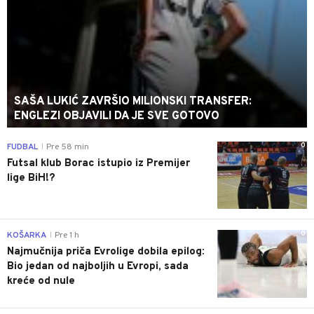
SAŠA LUKIĆ ZAVRŠIO MILIONSKI TRANSFER:
ENGLEZI OBJAVILI DA JE SVE GOTOVO
0
FUDBAL
Pre 58 min
|
Futsal klub Borac istupio iz Premijer
lige BiH!?
0
KOŠARKA
Pre 1 h
|
Najmučnija priča Evrolige dobila epilog:
Bio jedan od najboljih u Evropi, sada
kreće od nule