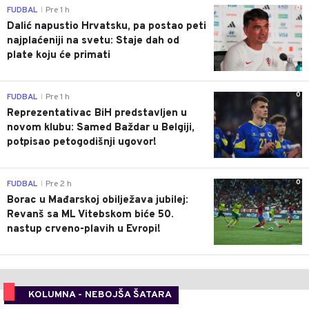
0
FUDBAL
Pre 1 h
|
Dalić napustio Hrvatsku, pa postao peti
najplaćeniji na svetu: Staje dah od
plate koju će primati
0
FUDBAL
Pre 1 h
|
Reprezentativac BiH predstavljen u
novom klubu: Samed Baždar u Belgiji,
potpisao petogodišnji ugovor!
0
FUDBAL
Pre 2 h
|
Borac u Mađarskoj obilježava jubilej:
Revanš sa ML Vitebskom biće 50.
nastup crveno-plavih u Evropi!
KOLUMNA - NEBOJŠA ŠATARA