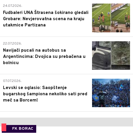
0
24.07.2026.
Fudbaleri UNA Štrasena šokirano gledali
Grobare: Nevjerovatna scena na kraju
utakmice Partizana
0
22.07.2026.
Navijači pucali na autobus sa
Argentincima: Dvojica su prebačena u
bolnicu
1
07.07.2026.
Levski se oglasio: Saopštenje
bugarskog šampiona nekoliko sati pred
meč sa Borcem!
FK BORAC