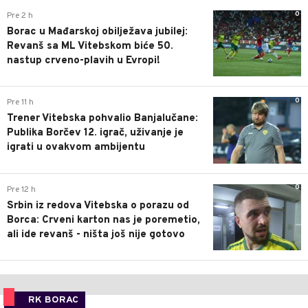
0
Pre 2 h
Borac u Mađarskoj obilježava jubilej:
Revanš sa ML Vitebskom biće 50.
nastup crveno-plavih u Evropi!
0
Pre 11 h
Trener Vitebska pohvalio Banjalučane:
Publika Borčev 12. igrač, uživanje je
igrati u ovakvom ambijentu
0
Pre 12 h
Srbin iz redova Vitebska o porazu od
Borca: Crveni karton nas je poremetio,
ali ide revanš - ništa još nije gotovo
RK BORAC