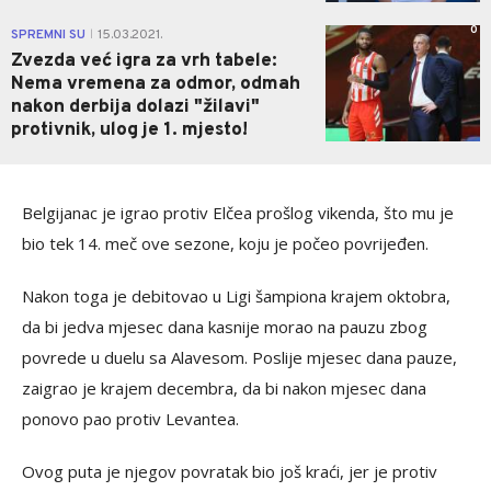
0
SPREMNI SU
15.03.2021.
|
Zvezda već igra za vrh tabele:
Nema vremena za odmor, odmah
nakon derbija dolazi "žilavi"
protivnik, ulog je 1. mjesto!
Belgijanac je igrao protiv Elčea prošlog vikenda, što mu je
bio tek 14. meč ove sezone, koju je počeo povrijeđen.
Nakon toga je debitovao u Ligi šampiona krajem oktobra,
da bi jedva mjesec dana kasnije morao na pauzu zbog
povrede u duelu sa Alavesom. Poslije mjesec dana pauze,
zaigrao je krajem decembra, da bi nakon mjesec dana
ponovo pao protiv Levantea
.
Ovog puta je njegov povratak bio još kraći, jer je protiv