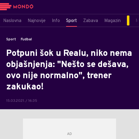
Naslovna
Najnovije
Info
Sport
Zabava
Magazin
M
Sport
Fudbal
Potpuni šok u Realu, niko nema
objašnjenja: "Nešto se dešava,
ovo nije normalno", trener
zakukao!
15.03.2021. / 16:35