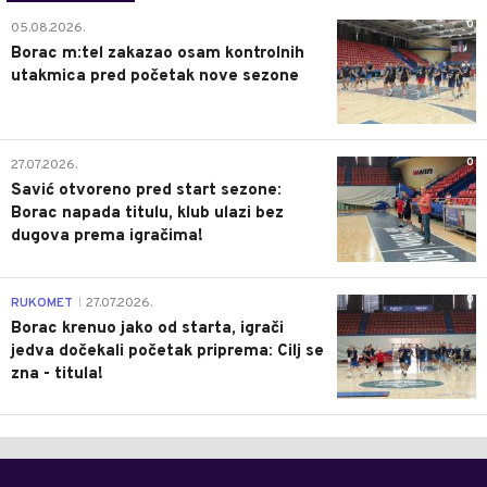
0
05.08.2026.
Borac m:tel zakazao osam kontrolnih
utakmica pred početak nove sezone
0
27.07.2026.
Savić otvoreno pred start sezone:
Borac napada titulu, klub ulazi bez
dugova prema igračima!
0
RUKOMET
27.07.2026.
|
Borac krenuo jako od starta, igrači
jedva dočekali početak priprema: Cilj se
zna - titula!