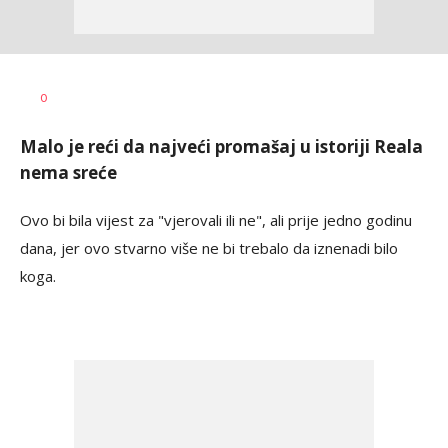
Dragan
AUTOR
0
Šutvić
Malo je reći da najveći promašaj u istoriji Reala
nema sreće
Ovo bi bila vijest za "vjerovali ili ne", ali prije jedno godinu
dana, jer ovo stvarno više ne bi trebalo da iznenadi bilo
koga.