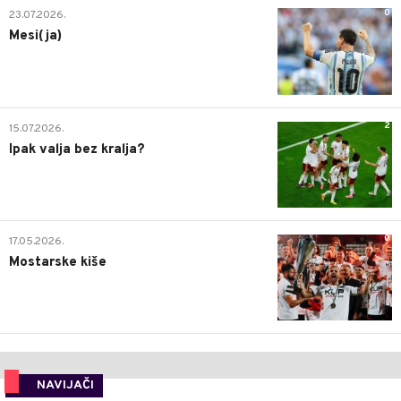
0
23.07.2026.
Mesi(ja)
2
15.07.2026.
Ipak valja bez kralja?
0
17.05.2026.
Mostarske kiše
NAVIJAČI