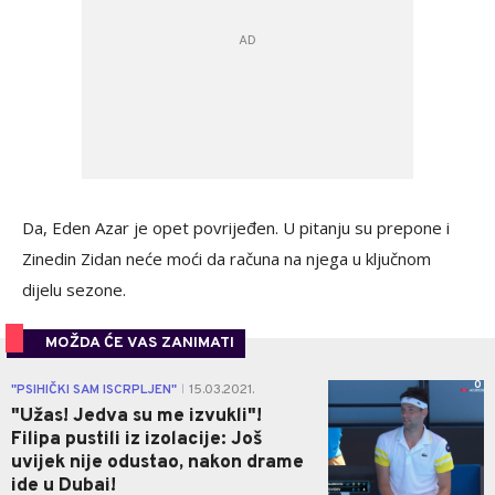
Da, Eden Azar je opet povrijeđen
. U pitanju su prepone i
Zinedin Zidan neće moći da računa na njega u ključnom
dijelu sezone.
MOŽDA ĆE VAS ZANIMATI
0
"PSIHIČKI SAM ISCRPLJEN"
15.03.2021.
|
"Užas! Jedva su me izvukli"!
Filipa pustili iz izolacije: Još
uvijek nije odustao, nakon drame
ide u Dubai!