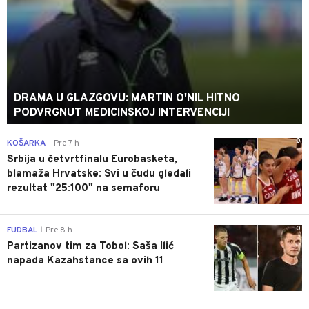
DRAMA U GLAZGOVU: MARTIN O'NIL HITNO
PODVRGNUT MEDICINSKOJ INTERVENCIJI
0
KOŠARKA
Pre 7 h
|
Srbija u četvrtfinalu Eurobasketa,
blamaža Hrvatske: Svi u čudu gledali
rezultat "25:100" na semaforu
0
FUDBAL
Pre 8 h
|
Partizanov tim za Tobol: Saša Ilić
napada Kazahstance sa ovih 11