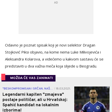
Odavno je poznat spisak koji je novi selektor Dragan
Stojković Piksi objavio
, na kome nema Luke Milivojevića
i
Aleksandra Kolarova
, a videćemo u kakvom sastavu će se
predstaviti u dva važna meča koja slijede u Beogradu.
MOŽDA ĆE VAS ZANIMATI
0
"BESKOMPROMISAN I SRČAN, NAŠ GIGANT"
18.03.2021.
|
Legendarni kapiten "zmajeva"
postaje političar, ali u Hrvatskoj:
Spahić kandidat na lokalnim
izborima!