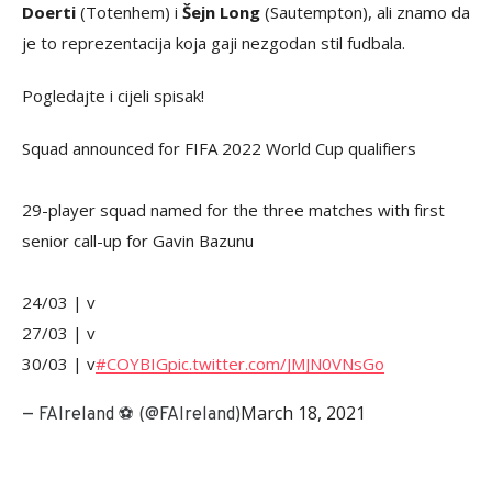
Doerti
(Totenhem) i
Šejn Long
(Sautempton), ali znamo da
je to reprezentacija koja gaji nezgodan stil fudbala.
Pogledajte i cijeli spisak!
Squad announced for FIFA 2022 World Cup qualifiers
29-player squad named for the three matches with first
senior call-up for Gavin Bazunu
24/03 | v
27/03 | v
30/03 | v
#COYBIG
pic.twitter.com/JMJN0VNsGo
March 18, 2021
— FAIreland ⚽️ (@FAIreland)