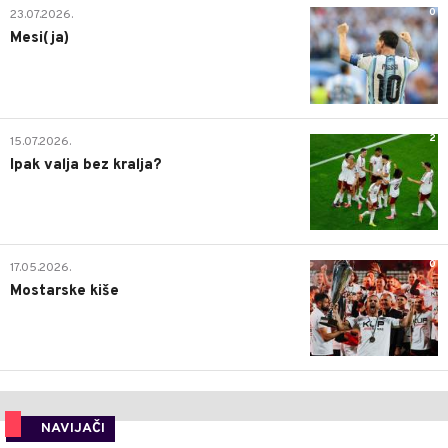
0
23.07.2026.
Mesi(ja)
2
15.07.2026.
Ipak valja bez kralja?
0
17.05.2026.
Mostarske kiše
NAVIJAČI