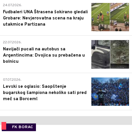
0
24.07.2026.
Fudbaleri UNA Štrasena šokirano gledali
Grobare: Nevjerovatna scena na kraju
utakmice Partizana
0
22.07.2026.
Navijači pucali na autobus sa
Argentincima: Dvojica su prebačena u
bolnicu
1
07.07.2026.
Levski se oglasio: Saopštenje
bugarskog šampiona nekoliko sati pred
meč sa Borcem!
FK BORAC