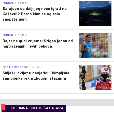
0
FUDBAL
Pre 8 h
|
Sarajevo do daljnjeg neće igrati na
Koševu!? Bordo klub se oglasio
saopštenjem
0
FUDBAL
Pre 8 h
|
Bajer ne gubi vrijeme: Stigao jedan od
najtraženijih lijevih bekova
0
OSTALI SPORTOVI
Pre 8 h
|
Skijaški svijet u nevjerici: Olimpijska
šampionka rekla zbogom stazama
KOLUMNA - NEBOJŠA ŠATARA