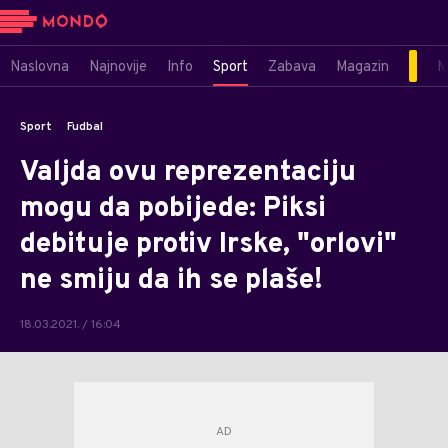
Naslovna
Najnovije
Info
Sport
Zabava
Magazin
M
Sport
Fudbal
Valjda ovu reprezentaciju
mogu da pobijede: Piksi
debituje protiv Irske, "orlovi"
ne smiju da ih se plaše!
18.03.2021. / 16:04