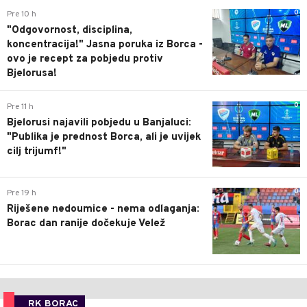
0
Pre 10 h
"Odgovornost, disciplina,
koncentracija!" Jasna poruka iz Borca -
ovo je recept za pobjedu protiv
Bjelorusa!
0
Pre 11 h
Bjelorusi najavili pobjedu u Banjaluci:
"Publika je prednost Borca, ali je uvijek
cilj trijumf!"
0
Pre 19 h
Riješene nedoumice - nema odlaganja:
Borac dan ranije dočekuje Velež
RK BORAC