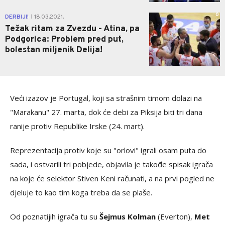
0
DERBIJI!
18.03.2021.
|
Težak ritam za Zvezdu - Atina, pa
Podgorica: Problem pred put,
bolestan miljenik Delija!
Veći izazov je Portugal, koji sa strašnim timom dolazi na
"Marakanu" 27. marta, dok će debi za Piksija biti tri dana
ranije protiv Republike Irske (24. mart).
Reprezentacija protiv koje su "orlovi" igrali osam puta do
sada, i ostvarili tri pobjede, objavila je takođe spisak igrača
na koje će selektor Stiven Keni računati, a na prvi pogled ne
djeluje to kao tim koga treba da se plaše.
Od poznatijih igrača tu su
Šejmus Kolman
(Everton),
Met