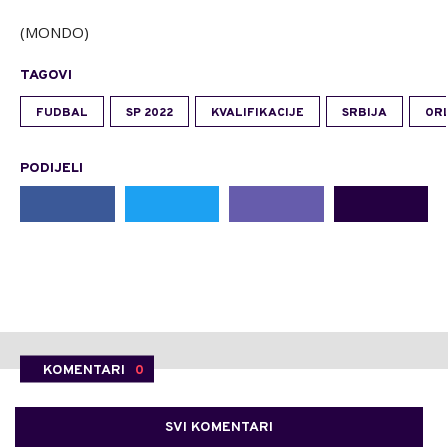
(MONDO)
TAGOVI
FUDBAL
SP 2022
KVALIFIKACIJE
SRBIJA
ORL
PODIJELI
KOMENTARI
0
SVI KOMENTARI