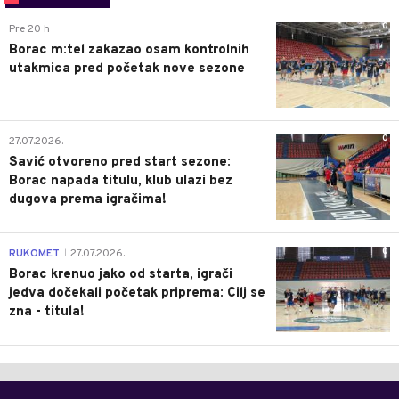
0
Pre 20 h
Borac m:tel zakazao osam kontrolnih
utakmica pred početak nove sezone
0
27.07.2026.
Savić otvoreno pred start sezone:
Borac napada titulu, klub ulazi bez
dugova prema igračima!
0
RUKOMET
27.07.2026.
|
Borac krenuo jako od starta, igrači
jedva dočekali početak priprema: Cilj se
zna - titula!