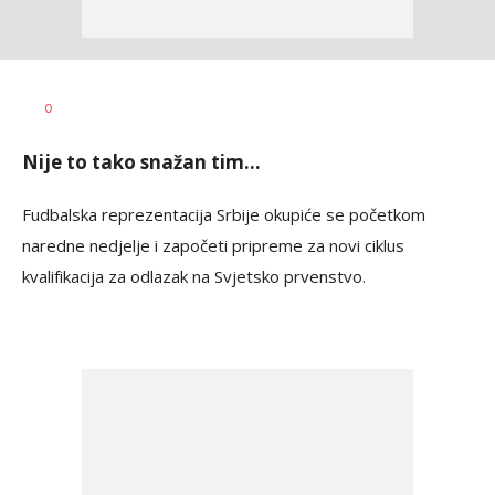
Dragan
AUTOR
0
Šutvić
Nije to tako snažan tim...
Fudbalska reprezentacija Srbije okupiće se početkom
naredne nedjelje i započeti pripreme za novi ciklus
kvalifikacija za odlazak na Svjetsko prvenstvo.