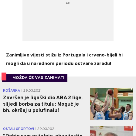
Zanimljive vijesti stižu iz Portugala i crveno-bijeli bi
mogli da u narednom periodu ostvare zaradu!
MOŽDA ĆE VAS ZANIMATI
1
KOŠARKA
29.03.2021.
|
Završen je ligaški dio ABA 2 lige,
slijedi borba za titulu: Moguć je
bh. okršaj u polufinalu!
2
OSTALI SPORTOVI
29.03.2021.
|