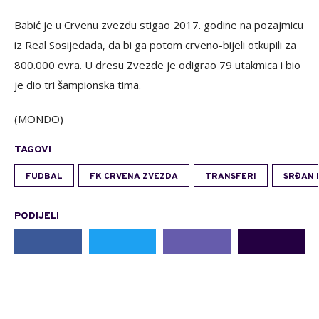
Babić je u Crvenu zvezdu stigao 2017. godine na pozajmicu
iz Real Sosijedada, da bi ga potom crveno-bijeli otkupili za
800.000 evra. U dresu Zvezde je odigrao 79 utakmica i bio
je dio tri šampionska tima.
(MONDO)
TAGOVI
FUDBAL
FK CRVENA ZVEZDA
TRANSFERI
SRĐAN 
PODIJELI