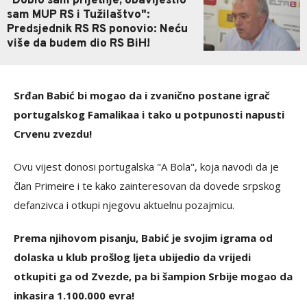
"Dobio sam prijetnje, obavijestio
sam MUP RS i Tužilaštvo":
Predsjednik RS RS ponovio: Neću
više da budem dio RS BiH!
Srđan Babić bi mogao da i zvanično postane igrač
portugalskog Famalikaa i tako u potpunosti napusti
Crvenu zvezdu!
Ovu vijest donosi portugalska "A Bola", koja navodi da je
član Primeire i te kako zainteresovan da dovede srpskog
defanzivca i otkupi njegovu aktuelnu pozajmicu.
Prema njihovom pisanju, Babić je svojim igrama od
dolaska u klub prošlog ljeta ubijedio da vrijedi
otkupiti ga od Zvezde, pa bi šampion Srbije mogao da
inkasira 1.100.000 evra!