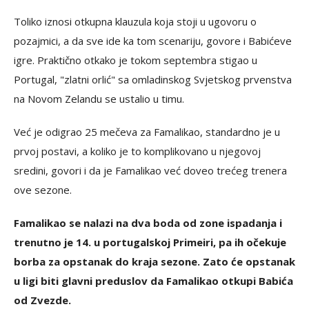
Toliko iznosi otkupna klauzula koja stoji u ugovoru o
pozajmici, a da sve ide ka tom scenariju, govore i Babićeve
igre. Praktično otkako je tokom septembra stigao u
Portugal, "zlatni orlić" sa omladinskog Svjetskog prvenstva
na Novom Zelandu se ustalio u timu.
Već je odigrao 25 mečeva za Famalikao, standardno je u
prvoj postavi, a koliko je to komplikovano u njegovoj
sredini, govori i da je Famalikao već doveo trećeg trenera
ove sezone.
Famalikao se nalazi na dva boda od zone ispadanja i
trenutno je 14. u portugalskoj Primeiri, pa ih očekuje
borba za opstanak do kraja sezone. Zato će opstanak
u ligi biti glavni preduslov da Famalikao otkupi Babića
od Zvezde.