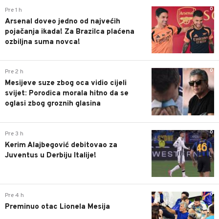
0
Pre 1 h
Arsenal doveo jedno od najvećih
pojačanja ikada! Za Brazilca plaćena
ozbiljna suma novca!
0
Pre 2 h
Mesijeve suze zbog oca vidio cijeli
svijet: Porodica morala hitno da se
oglasi zbog groznih glasina
0
Pre 3 h
Kerim Alajbegović debitovao za
Juventus u Derbiju Italije!
0
Pre 4 h
Preminuo otac Lionela Mesija