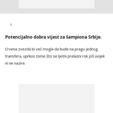
Dragan
AUTOR
0
Šutvić
Potencijalno dobra vijest za šampiona Srbije.
Crvena zvezda bi već mogla da bude na pragu jednog
transfera, uprkos tome što se ljetni prelazni rok još uvijek
ni ne nazire.