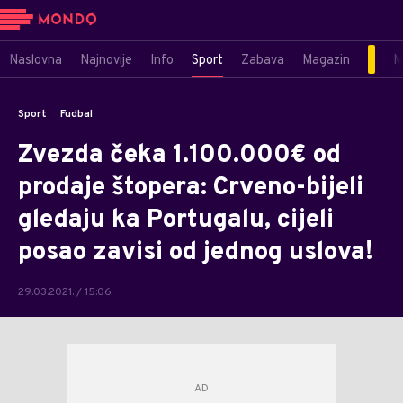
Naslovna
Najnovije
Info
Sport
Zabava
Magazin
M
Sport
Fudbal
Zvezda čeka 1.100.000€ od
prodaje štopera: Crveno-bijeli
gledaju ka Portugalu, cijeli
posao zavisi od jednog uslova!
29.03.2021. / 15:06