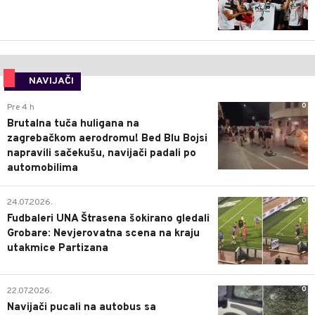
NAVIJAČI
0
Pre 4 h
Brutalna tuča huligana na
zagrebačkom aerodromu! Bed Blu Bojsi
napravili sačekušu, navijači padali po
automobilima
0
24.07.2026.
Fudbaleri UNA Štrasena šokirano gledali
Grobare: Nevjerovatna scena na kraju
utakmice Partizana
0
22.07.2026.
Navijači pucali na autobus sa