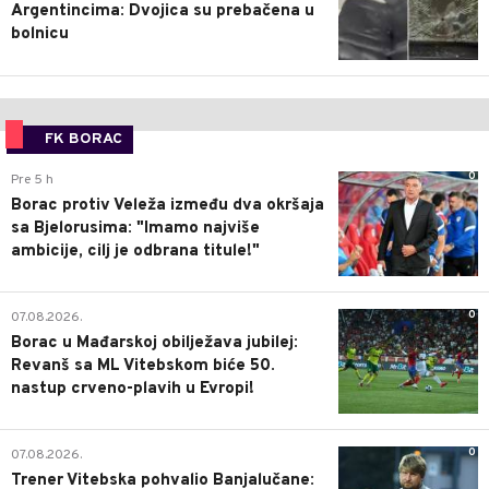
Argentincima: Dvojica su prebačena u
bolnicu
FK BORAC
0
Pre 5 h
Borac protiv Veleža između dva okršaja
sa Bjelorusima: "Imamo najviše
ambicije, cilj je odbrana titule!"
0
07.08.2026.
Borac u Mađarskoj obilježava jubilej:
Revanš sa ML Vitebskom biće 50.
nastup crveno-plavih u Evropi!
0
07.08.2026.
Trener Vitebska pohvalio Banjalučane: