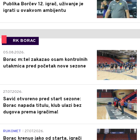
Publika Borčev 12. igrač, uživanje je
igrati u ovakvom ambijentu
RK BORAC
0
05.08.2026.
Borac m:tel zakazao osam kontrolnih
utakmica pred početak nove sezone
0
27.07.2026.
Savić otvoreno pred start sezone:
Borac napada titulu, klub ulazi bez
dugova prema igračima!
0
RUKOMET
27.07.2026.
|
Borac krenuo jako od starta, igrači