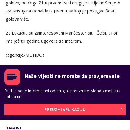
golova, od čega 21 u prvenstvu i drugi je strijelac Serije A
iza Kristijana Ronalda iz Juventusa koji je postigao šest
golova više.
Za Lukakua su zainteresovani Mančester siti i Čelsi, ali on
ima još tri godine ugovora sa Interom.
(agencije/MONDO)
Naše vijesti ne morate da provjeravate
Budite bolje informisani od drugih, preuzmite Mondo mobilnu
aplikaciju
PREUZMI APLIKACIJU
TAGOVI