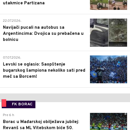
utakmice Partizana
0
22.07.2026.
Navijači pucali na autobus sa
Argentincima: Dvojica su prebačena u
bolnicu
1
07.07.2026.
Levski se oglasio: Saopštenje
bugarskog šampiona nekoliko sati pred
meč sa Borcem!
FK BORAC
0
Pre 6 h
Borac u Mađarskoj obilježava jubilej:
Revanš sa ML Vitebskom biće 50.