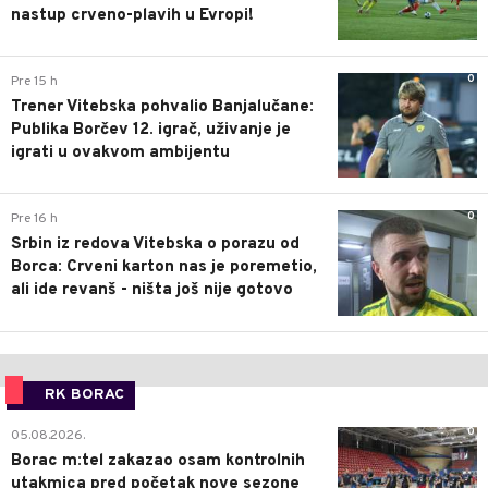
nastup crveno-plavih u Evropi!
0
Pre 15 h
Trener Vitebska pohvalio Banjalučane:
Publika Borčev 12. igrač, uživanje je
igrati u ovakvom ambijentu
0
Pre 16 h
Srbin iz redova Vitebska o porazu od
Borca: Crveni karton nas je poremetio,
ali ide revanš - ništa još nije gotovo
RK BORAC
0
05.08.2026.
Borac m:tel zakazao osam kontrolnih
utakmica pred početak nove sezone