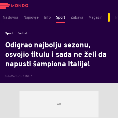
Naslovna
Najnovije
Info
Sport
Zabava
Magazin
M
Sport
Fudbal
Odigrao najbolju sezonu,
osvojio titulu i sada ne želi da
napusti šampiona Italije!
03.05.2021. / 10:27