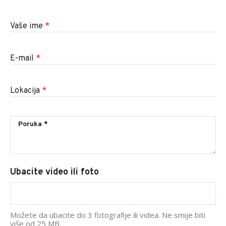
Vaše ime
*
E-mail
*
Lokacija
*
Ubacite video ili foto
Možete da ubacite do 3 fotografije ili videa. Ne smije biti
više od 25 MB.