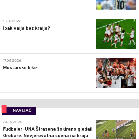
2
15.07.2026.
Ipak valja bez kralja?
0
17.05.2026.
Mostarske kiše
NAVIJAČI
0
24.07.2026.
Fudbaleri UNA Štrasena šokirano gledali
Grobare: Nevjerovatna scena na kraju