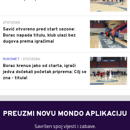
0
27.07.2026.
Savić otvoreno pred start sezone:
Borac napada titulu, klub ulazi bez
dugova prema igračima!
0
RUKOMET
27.07.2026.
|
Borac krenuo jako od starta, igrači
jedva dočekali početak priprema: Cilj se
zna - titula!
PREUZMI NOVU MONDO APLIKACIJU
Savršen spoj vijesti i zabave.