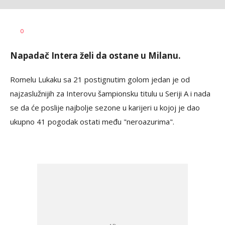
Goran
AUTOR
0
Arbutina
Napadač Intera želi da ostane u Milanu.
Romelu Lukaku sa 21 postignutim golom jedan je od
najzaslužnijih za Interovu šampionsku titulu u Seriji A i nada
se da će poslije najbolje sezone u karijeri u kojoj je dao
ukupno 41 pogodak ostati među "neroazurima".