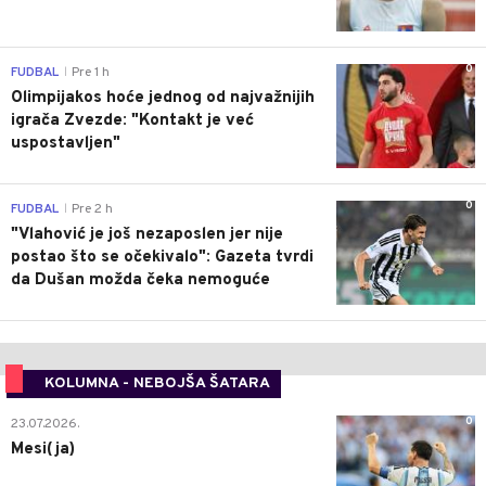
0
FUDBAL
Pre 1 h
|
Olimpijakos hoće jednog od najvažnijih
igrača Zvezde: "Kontakt je već
uspostavljen"
0
FUDBAL
Pre 2 h
|
"Vlahović je još nezaposlen jer nije
postao što se očekivalo": Gazeta tvrdi
da Dušan možda čeka nemoguće
KOLUMNA - NEBOJŠA ŠATARA
0
23.07.2026.
Mesi(ja)