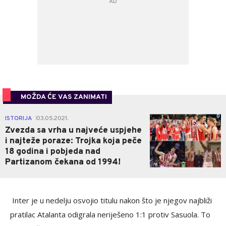
MOŽDA ĆE VAS ZANIMATI
0
ISTORIJA
03.05.2021.
|
Zvezda sa vrha u najveće uspjehe
i najteže poraze: Trojka koja peče
18 godina i pobjeda nad
Partizanom čekana od 1994!
Inter je u nedelju osvojio titulu nakon što je njegov najbliži
pratilac Atalanta odigrala neriješeno 1:1 protiv Sasuola. To