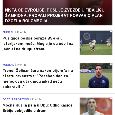
NIŠTA OD EVROLIGE, POSLIJE ZVEZDE U FIBA LIGU
ŠAMPIONA: PROPALI PROJEKAT POKVARIO PLAN
DŽOELA BOLOMBOJA
0
FUDBAL
Pre 1 h
|
Puzigaća poslije poraza BSK-a u
istorijskom meču: Moglo je da ode i na
jednu i na drugu stranu...
0
FUDBAL
Pre 1 h
|
Trener Željezničara nakon trijumfa na
startu prvenstva: "Poseban dan za
mene, ovu utakmicu nikad neću
zaboraviti!"
0
OSTALI SPORTOVI
Pre 1 h
|
Moćna Rusija pala u Ubu: Odbojkašice
Srbije pobijedile u drami