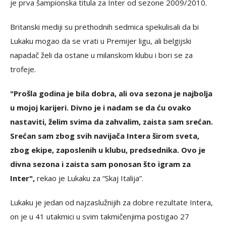
je prva šampionska titula za Inter od sezone 2009/2010.
Britanski mediji su prethodnih sedmica spekulisali da bi
Lukaku mogao da se vrati u Premijer ligu, ali belgijski
napadač želi da ostane u milanskom klubu i bori se za
trofeje.
"Prošla godina je bila dobra, ali ova sezona je najbolja
u mojoj karijeri. Divno je i nadam se da ću ovako
nastaviti, želim svima da zahvalim, zaista sam srećan.
Srećan sam zbog svih navijača Intera širom sveta,
zbog ekipe, zaposlenih u klubu, predsednika. Ovo je
divna sezona i zaista sam ponosan što igram za
Inter",
rekao je Lukaku za “Skaj Italija”.
Lukaku je jedan od najzaslužnijih za dobre rezultate Intera,
on je u 41 utakmici u svim takmičenjima postigao 27