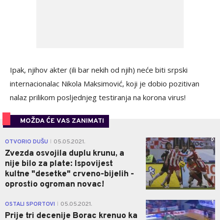
Ipak, njihov akter (ili bar nekih od njih) neće biti srpski
internacionalac Nikola Maksimović, koji je dobio pozitivan
nalaz prilikom posljednjeg testiranja na korona virus!
MOŽDA ĆE VAS ZANIMATI
0
OTVORIO DUŠU
05.05.2021.
|
Zvezda osvojila duplu krunu, a
nije bilo za plate: Ispovijest
kultne "desetke" crveno-bijelih -
oprostio ogroman novac!
1
OSTALI SPORTOVI
05.05.2021.
|
Prije tri decenije Borac krenuo ka