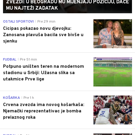
ZVEZDI: U BEOGRADU MU MIJENJAJU POZICIJU, DAĆE
MU NAJTEŽI ZADATAK
0
OSTALI SPORTOVI
Pre 29 min
|
Cicipas pokazao novu djevojku:
Zanosana plavuša bacila sve bivše u
sjenku
0
FUDBAL
Pre 51 min
|
Potpuno uništen teren na modernom
stadionu u Srbiji: Užasna slika sa
utakmice Prve lige
0
KOŠARKA
Pre 1 h
|
Crvena zvezda ima novog košarkaša:
Njemački reprezentativac je bomba
prelaznog roka
0