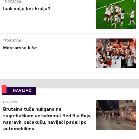
2
15.07.2026.
Ipak valja bez kralja?
0
17.05.2026.
Mostarske kiše
NAVIJAČI
0
Pre 22 h
Brutalna tuča huligana na
zagrebačkom aerodromu! Bed Blu Bojsi
napravili sačekušu, navijači padali po
automobilima