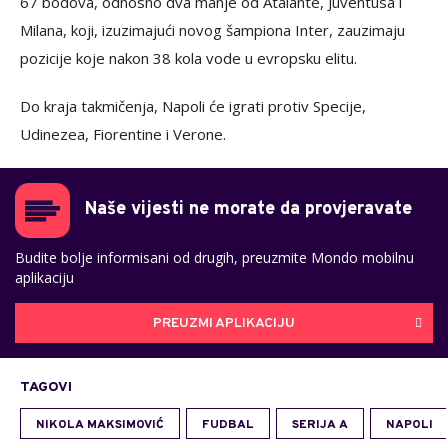
67 bodova, odnosno dva manje od Atalante, Juventusa i
Milana, koji, izuzimajući novog šampiona Inter, zauzimaju
pozicije koje nakon 38 kola vode u evropsku elitu.
Do kraja takmičenja, Napoli će igrati protiv Specije,
Udinezea, Fiorentine i Verone.
Naše vijesti ne morate da provjeravate
Budite bolje informisani od drugih, preuzmite Mondo mobilnu
aplikaciju
PREUZMI APLIKACIJU
TAGOVI
NIKOLA MAKSIMOVIĆ
FUDBAL
SERIJA A
NAPOLI