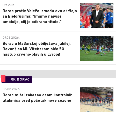
0
Pre 23 h
Borac protiv Veleža između dva okršaja
sa Bjelorusima: "Imamo najviše
ambicije, cilj je odbrana titule!"
0
07.08.2026.
Borac u Mađarskoj obilježava jubilej:
Revanš sa ML Vitebskom biće 50.
nastup crveno-plavih u Evropi!
RK BORAC
0
05.08.2026.
Borac m:tel zakazao osam kontrolnih
utakmica pred početak nove sezone