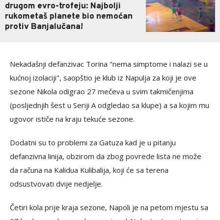
drugom evro-trofeju: Najbolji
rukometaš planete bio nemoćan
protiv Banjalučana!
Nekadašnji defanzivac Torina "nema simptome i nalazi se u
kućnoj izolaciji", saopštio je klub iz Napulja za koji je ove
sezone Nikola odigrao 27 mečeva u svim takmičenjima
(posljednjih šest u Seriji A odgledao sa klupe) a sa kojim mu
ugovor ističe na kraju tekuće sezone.
Dodatni su to problemi za Gatuza kad je u pitanju
defanzivna linija, obzirom da zbog povrede lista ne može
da računa na Kalidua Kulibalija, koji će sa terena
odsustvovati dvije nedjelje.
Četiri kola prije kraja sezone, Napoli je na petom mjestu sa