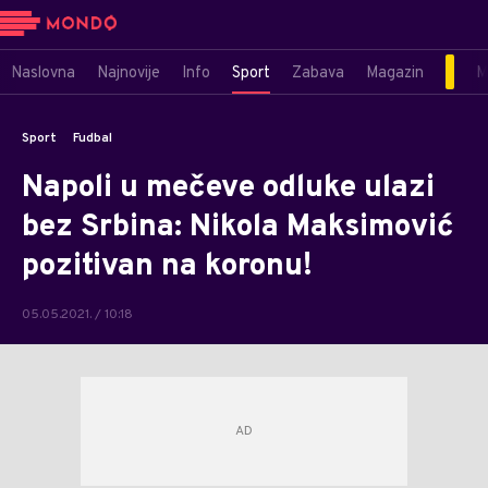
Naslovna
Najnovije
Info
Sport
Zabava
Magazin
M
Sport
Fudbal
Napoli u mečeve odluke ulazi
bez Srbina: Nikola Maksimović
pozitivan na koronu!
05.05.2021. / 10:18