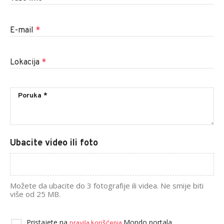
E-mail
*
Lokacija
*
Ubacite video ili foto
Možete da ubacite do 3 fotografije ili videa. Ne smije biti
više od 25 MB.
Pristajete na
Mondo portala.
pravila korišćenja