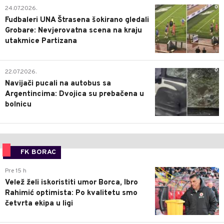
0
24.07.2026.
Fudbaleri UNA Štrasena šokirano gledali
Grobare: Nevjerovatna scena na kraju
utakmice Partizana
0
22.07.2026.
Navijači pucali na autobus sa
Argentincima: Dvojica su prebačena u
bolnicu
FK BORAC
0
Pre 15 h
Velež želi iskoristiti umor Borca, Ibro
Rahimić optimista: Po kvalitetu smo
četvrta ekipa u ligi