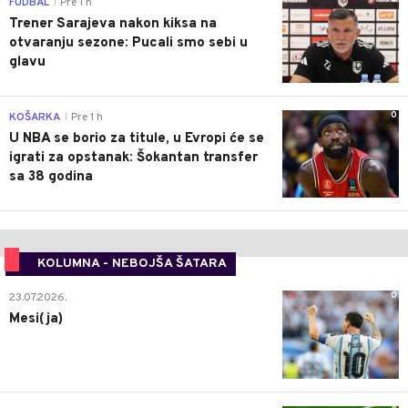
FUDBAL
Pre 1 h
|
Trener Sarajeva nakon kiksa na
otvaranju sezone: Pucali smo sebi u
glavu
0
KOŠARKA
Pre 1 h
|
U NBA se borio za titule, u Evropi će se
igrati za opstanak: Šokantan transfer
sa 38 godina
KOLUMNA - NEBOJŠA ŠATARA
0
23.07.2026.
Mesi(ja)