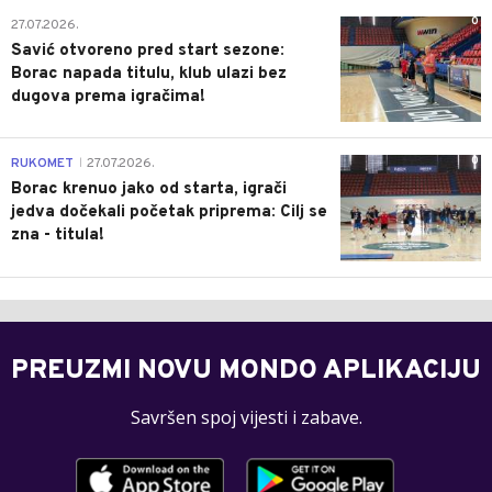
0
27.07.2026.
Savić otvoreno pred start sezone:
Borac napada titulu, klub ulazi bez
dugova prema igračima!
0
RUKOMET
27.07.2026.
|
Borac krenuo jako od starta, igrači
jedva dočekali početak priprema: Cilj se
zna - titula!
PREUZMI NOVU MONDO APLIKACIJU
Savršen spoj vijesti i zabave.