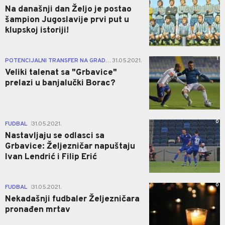
Na današnji dan Željo je postao
šampion Jugoslavije prvi put u
klupskoj istoriji!
1
POTENCIJALNI TRANSFER NA GRADSKI STADION
31.05.2021.
|
Veliki talenat sa "Grbavice"
prelazi u banjalučki Borac?
0
FUDBAL
31.05.2021.
|
Nastavljaju se odlasci sa
Grbavice: Željezničar napuštaju
Ivan Lendrić i Filip Erić
0
FUDBAL
31.05.2021.
|
Nekadašnji fudbaler Željezničara
pronađen mrtav