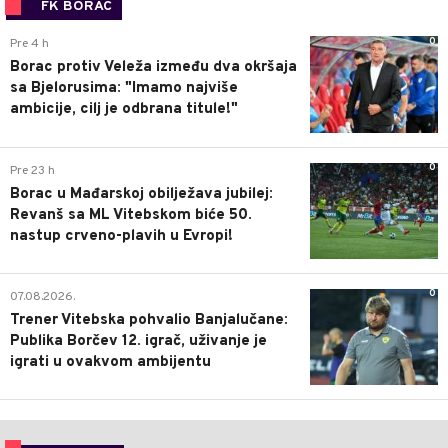
FK BORAC
0
Pre 4 h
Borac protiv Veleža između dva okršaja
sa Bjelorusima: "Imamo najviše
ambicije, cilj je odbrana titule!"
0
Pre 23 h
Borac u Mađarskoj obilježava jubilej:
Revanš sa ML Vitebskom biće 50.
nastup crveno-plavih u Evropi!
0
07.08.2026.
Trener Vitebska pohvalio Banjalučane:
Publika Borčev 12. igrač, uživanje je
igrati u ovakvom ambijentu