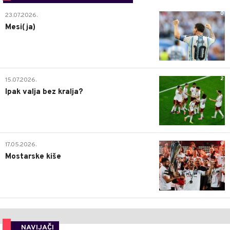
0
23.07.2026.
Mesi(ja)
2
15.07.2026.
Ipak valja bez kralja?
0
17.05.2026.
Mostarske kiše
NAVIJAČI