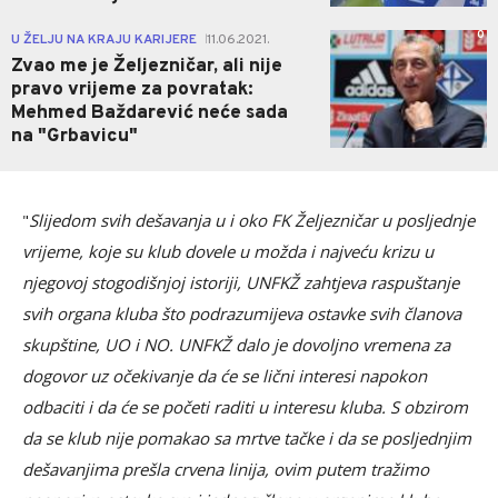
0
U ŽELJU NA KRAJU KARIJERE
11.06.2021.
|
Zvao me je Željezničar, ali nije
pravo vrijeme za povratak:
Mehmed Baždarević neće sada
na "Grbavicu"
"
Slijedom svih dešavanja u i oko FK Željezničar u posljednje
vrijeme, koje su klub dovele u možda i najveću krizu u
njegovoj stogodišnjoj istoriji, UNFKŽ zahtjeva raspuštanje
svih organa kluba što podrazumijeva ostavke svih članova
skupštine, UO i NO. UNFKŽ dalo je dovoljno vremena za
dogovor uz očekivanje da će se lični interesi napokon
odbaciti i da će se početi raditi u interesu kluba. S obzirom
da se klub nije pomakao sa mrtve tačke i da se posljednjim
dešavanjima prešla crvena linija, ovim putem tražimo