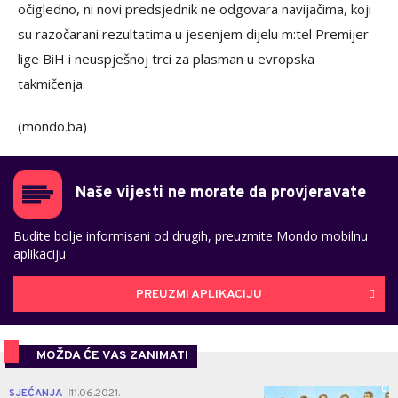
očigledno, ni novi predsjednik ne odgovara navijačima, koji
su razočarani rezultatima u jesenjem dijelu m:tel Premijer
lige BiH i neuspješnoj trci za plasman u evropska
takmičenja.
(mondo.ba)
Naše vijesti ne morate da provjeravate
Budite bolje informisani od drugih, preuzmite Mondo mobilnu
aplikaciju
PREUZMI APLIKACIJU
MOŽDA ĆE VAS ZANIMATI
0
SJEĆANJA
11.06.2021.
|