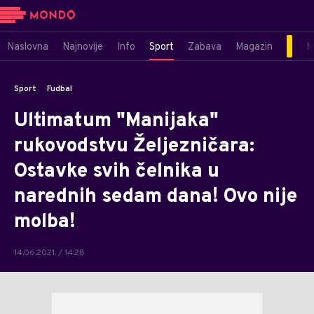
Naslovna
Najnovije
Info
Sport
Zabava
Magazin
M
Sport
Fudbal
Ultimatum "Manijaka"
rukovodstvu Željezničara:
Ostavke svih čelnika u
narednih sedam dana! Ovo nije
molba!
14.06.2021. / 14:28