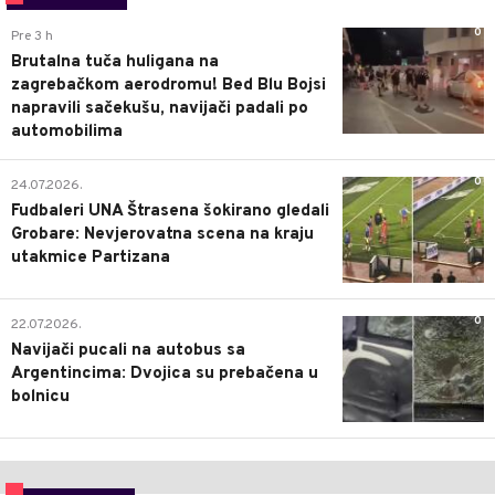
0
Pre 3 h
Brutalna tuča huligana na
zagrebačkom aerodromu! Bed Blu Bojsi
napravili sačekušu, navijači padali po
automobilima
0
24.07.2026.
Fudbaleri UNA Štrasena šokirano gledali
Grobare: Nevjerovatna scena na kraju
utakmice Partizana
0
22.07.2026.
Navijači pucali na autobus sa
Argentincima: Dvojica su prebačena u
bolnicu