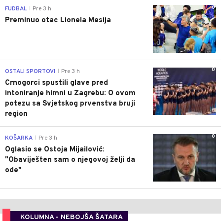
0
FUDBAL
Pre 3 h
|
Preminuo otac Lionela Mesija
0
OSTALI SPORTOVI
Pre 3 h
|
Crnogorci spustili glave pred
intoniranje himni u Zagrebu: O ovom
potezu sa Svjetskog prvenstva bruji
region
0
KOŠARKA
Pre 3 h
|
Oglasio se Ostoja Mijailović:
"Obaviješten sam o njegovoj želji da
ode"
KOLUMNA - NEBOJŠA ŠATARA