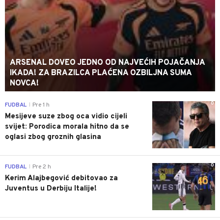
ARSENAL DOVEO JEDNO OD NAJVEĆIH POJAČANJA
IKADA! ZA BRAZILCA PLAĆENA OZBILJNA SUMA
NOVCA!
0
FUDBAL
Pre 1 h
|
Mesijeve suze zbog oca vidio cijeli
svijet: Porodica morala hitno da se
oglasi zbog groznih glasina
0
FUDBAL
Pre 2 h
|
Kerim Alajbegović debitovao za
Juventus u Derbiju Italije!