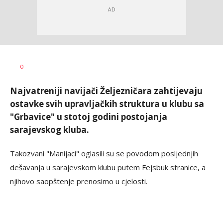
Nebojša
AUTOR
0
Šatara
Najvatreniji navijači Željezničara zahtijevaju
ostavke svih upravljačkih struktura u klubu sa
"Grbavice" u stotoj godini postojanja
sarajevskog kluba.
Takozvani "Manijaci" oglasili su se povodom posljednjih
dešavanja u sarajevskom klubu putem Fejsbuk stranice, a
njihovo saopštenje prenosimo u cjelosti.