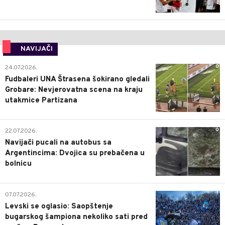
NAVIJAČI
0
24.07.2026.
Fudbaleri UNA Štrasena šokirano gledali
Grobare: Nevjerovatna scena na kraju
utakmice Partizana
0
22.07.2026.
Navijači pucali na autobus sa
Argentincima: Dvojica su prebačena u
bolnicu
1
07.07.2026.
Levski se oglasio: Saopštenje
bugarskog šampiona nekoliko sati pred