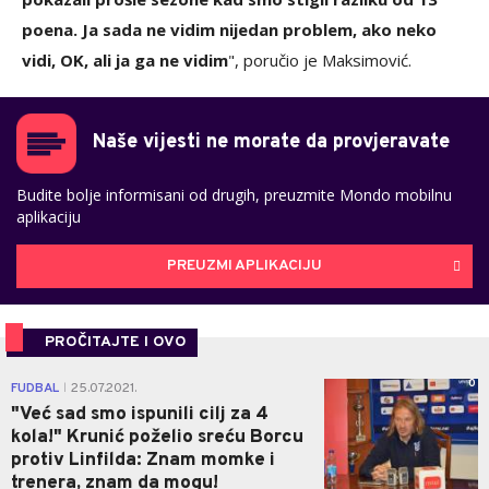
poena. Ja sada ne vidim nijedan problem, ako neko
vidi, OK, ali ja ga ne vidim
", poručio je Maksimović.
Naše vijesti ne morate da provjeravate
Budite bolje informisani od drugih, preuzmite Mondo mobilnu
aplikaciju
PREUZMI APLIKACIJU
PROČITAJTE I OVO
0
FUDBAL
25.07.2021.
|
"Već sad smo ispunili cilj za 4
kola!" Krunić poželio sreću Borcu
protiv Linfilda: Znam momke i
trenera, znam da mogu!