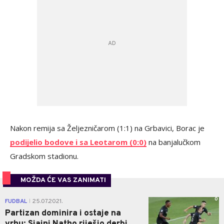
Nakon remija sa Željezničarom (1:1) na Grbavici, Borac je
podijelio bodove i sa Leotarom (0:0)
na banjalučkom
Gradskom stadionu.
MOŽDA ĆE VAS ZANIMATI
0
FUDBAL
25.07.2021.
|
Partizan dominira i ostaje na