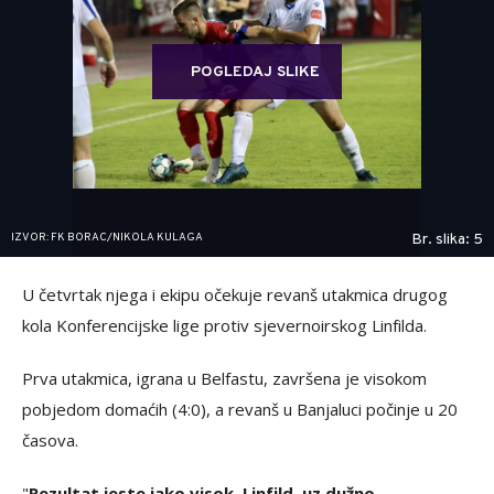
POGLEDAJ SLIKE
IZVOR: FK BORAC/NIKOLA KULAGA
Br. slika: 5
U četvrtak njega i ekipu očekuje revanš utakmica drugog
kola Konferencijske lige protiv sjevernoirskog Linfilda.
Prva utakmica, igrana u Belfastu, završena je visokom
pobjedom domaćih (4:0), a revanš u Banjaluci počinje u 20
časova.
"
Rezultat jeste jako visok. Linfild, uz dužno