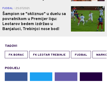
2
FUDBAL
25.07.2021.
|
Šampion se "okliznuo" u duelu sa
povratnikom u Premijer ligu:
Leotarov bedem izdržao u
Banjaluci, Trebinjci nose bod!
TAGOVI
FK BORAC
FK LEOTAR TREBINJE
FUDBAL
MARKO
PODIJELI