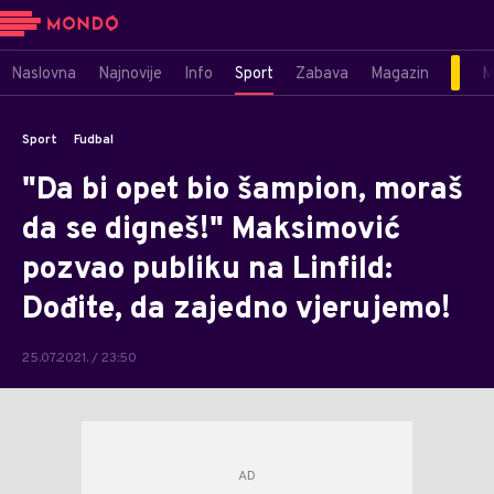
Naslovna
Najnovije
Info
Sport
Zabava
Magazin
M
Sport
Fudbal
"Da bi opet bio šampion, moraš
da se digneš!" Maksimović
pozvao publiku na Linfild:
Dođite, da zajedno vjerujemo!
25.07.2021. / 23:50