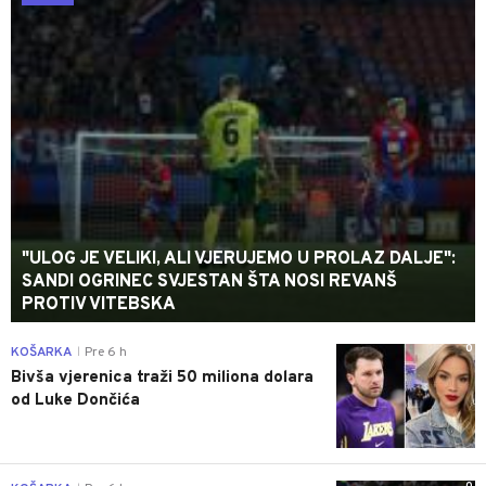
"ULOG JE VELIKI, ALI VJERUJEMO U PROLAZ DALJE":
SANDI OGRINEC SVJESTAN ŠTA NOSI REVANŠ
PROTIV VITEBSKA
0
KOŠARKA
Pre 6 h
|
Bivša vjerenica traži 50 miliona dolara
od Luke Dončića