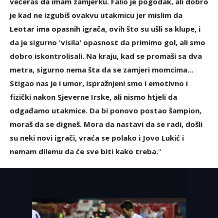
večeras da imam zamjerku. Falio je pogodak, ali dobro
je kad ne izgubiš ovakvu utakmicu jer mislim da
Leotar ima opasnih igrača, ovih što su ušli sa klupe, i
da je sigurno 'visila' opasnost da primimo gol, ali smo
dobro iskontrolisali. Na kraju, kad se promaši sa dva
metra, sigurno nema šta da se zamjeri momcima...
Stigao nas je i umor, ispražnjeni smo i emotivno i
fizički nakon Sjeverne Irske, ali nismo htjeli da
odgađamo utakmice. Da bi ponovo postao šampion,
moraš da se digneš. Mora da nastavi da se radi, došli
su neki novi igrači, vraća se polako i Jovo Lukić i
nemam dilemu da će sve biti kako treba.
"