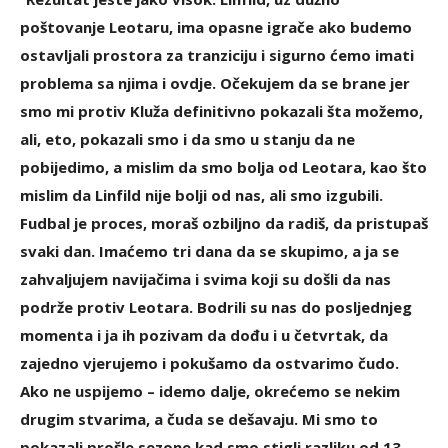
poštovanje Leotaru, ima opasne igrače ako budemo
ostavljali prostora za tranziciju i sigurno ćemo imati
problema sa njima i ovdje. Očekujem da se brane jer
smo mi protiv Kluža definitivno pokazali šta možemo,
ali, eto, pokazali smo i da smo u stanju da ne
pobijedimo, a mislim da smo bolja od Leotara, kao što
mislim da Linfild nije bolji od nas, ali smo izgubili.
Fudbal je proces, moraš ozbiljno da radiš, da pristupaš
svaki dan. Imaćemo tri dana da se skupimo, a ja se
zahvaljujem navijačima i svima koji su došli da nas
podrže protiv Leotara. Bodrili su nas do posljednjeg
momenta i ja ih pozivam da dođu i u četvrtak, da
zajedno vjerujemo i pokušamo da ostvarimo čudo.
Ako ne uspijemo – idemo dalje, okrećemo se nekim
drugim stvarima, a čuda se dešavaju. Mi smo to
pokazali prošle sezone kad smo stigli razliku od 13