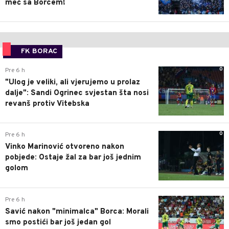
meč sa Borcem!
FK BORAC
0
Pre 6 h
"Ulog je veliki, ali vjerujemo u prolaz
dalje": Sandi Ogrinec svjestan šta nosi
revanš protiv Vitebska
0
Pre 6 h
Vinko Marinović otvoreno nakon
pobjede: Ostaje žal za bar još jednim
golom
0
Pre 6 h
Savić nakon "minimalca" Borca: Morali
smo postići bar još jedan gol