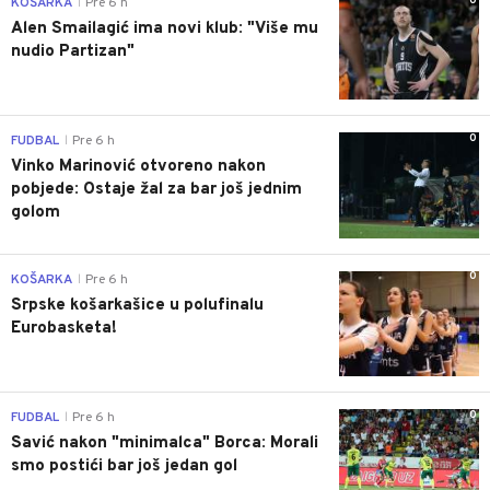
0
KOŠARKA
Pre 6 h
|
Alen Smailagić ima novi klub: "Više mu
nudio Partizan"
0
FUDBAL
Pre 6 h
|
Vinko Marinović otvoreno nakon
pobjede: Ostaje žal za bar još jednim
golom
0
KOŠARKA
Pre 6 h
|
Srpske košarkašice u polufinalu
Eurobasketa!
0
FUDBAL
Pre 6 h
|
Savić nakon "minimalca" Borca: Morali
smo postići bar još jedan gol