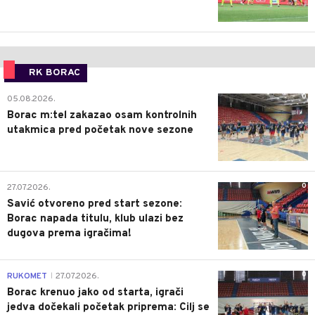
RK BORAC
0
05.08.2026.
Borac m:tel zakazao osam kontrolnih
utakmica pred početak nove sezone
0
27.07.2026.
Savić otvoreno pred start sezone:
Borac napada titulu, klub ulazi bez
dugova prema igračima!
0
RUKOMET
27.07.2026.
|
Borac krenuo jako od starta, igrači
jedva dočekali početak priprema: Cilj se