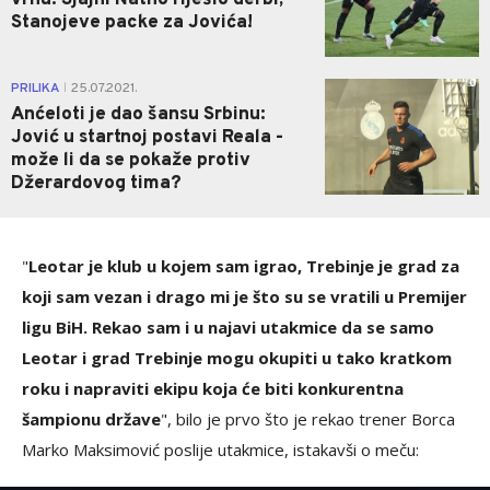
vrhu: Sjajni Natho riješio derbi,
Stanojeve packe za Jovića!
0
PRILIKA
25.07.2021.
|
Anćeloti je dao šansu Srbinu:
Jović u startnoj postavi Reala -
može li da se pokaže protiv
Džerardovog tima?
"
Leotar je klub u kojem sam igrao, Trebinje je grad za
koji sam vezan i drago mi je što su se vratili u Premijer
ligu BiH. Rekao sam i u najavi utakmice da se samo
Leotar i grad Trebinje mogu okupiti u tako kratkom
roku i napraviti ekipu koja će biti konkurentna
šampionu države
", bilo je prvo što je rekao trener Borca
Marko Maksimović poslije utakmice, istakavši o meču: