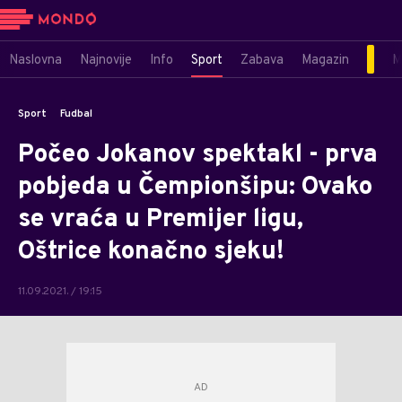
Naslovna
Najnovije
Info
Sport
Zabava
Magazin
M
Sport
Fudbal
Počeo Jokanov spektakl - prva
pobjeda u Čempionšipu: Ovako
se vraća u Premijer ligu,
Oštrice konačno sjeku!
11.09.2021. / 19:15