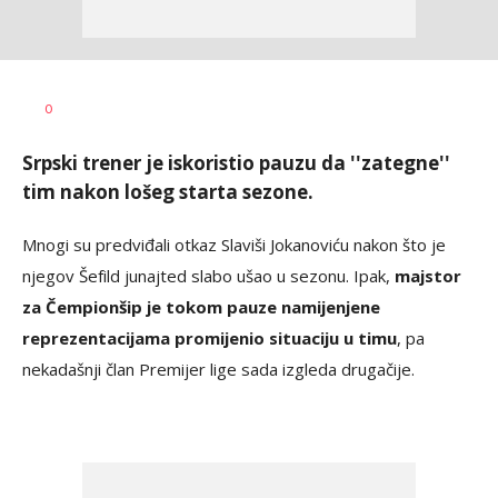
0
Srpski trener je iskoristio pauzu da ''zategne''
tim nakon lošeg starta sezone.
Mnogi su predviđali otkaz Slaviši Jokanoviću nakon što je
njegov Šefild junajted slabo ušao u sezonu. Ipak,
majstor
za Čempionšip je tokom pauze namijenjene
reprezentacijama promijenio situaciju u timu
, pa
nekadašnji član Premijer lige sada izgleda drugačije.