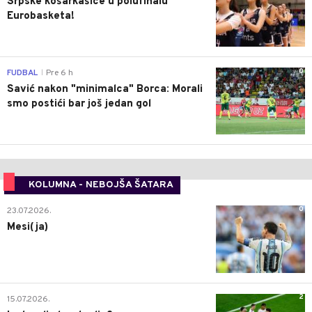
Srpske košarkašice u polufinalu
Eurobasketa!
0
FUDBAL
Pre 6 h
|
Savić nakon "minimalca" Borca: Morali
smo postići bar još jedan gol
KOLUMNA - NEBOJŠA ŠATARA
0
23.07.2026.
Mesi(ja)
2
15.07.2026.