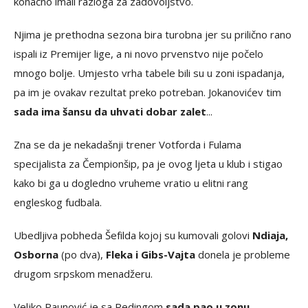
konačno imali razloga za zadovoljstvo.
Njima je prethodna sezona bira turobna jer su prilično rano
ispali iz Premijer lige, a ni novo prvenstvo nije počelo
mnogo bolje. Umjesto vrha tabele bili su u zoni ispadanja,
pa im je ovakav rezultat preko potreban. Jokanovićev tim
sada ima šansu da uhvati dobar zalet
...
Zna se da je nekadašnji trener Votforda i Fulama
specijalista za Čempionšip, pa je ovog ljeta u klub i stigao
kako bi ga u dogledno vruheme vratio u elitni rang
engleskog fudbala.
Ubedljiva pobheda Šefilda kojoj su kumovali golovi
Ndiaja,
Osborna
(po dva),
Fleka i Gibs-Vajta
donela je probleme
drugom srpskom menadžeru.
Veljko Paunović je sa Redingom
sada pao u zonu