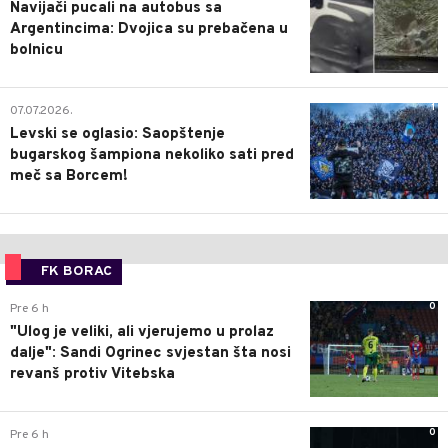
Navijači pucali na autobus sa
Argentincima: Dvojica su prebačena u
bolnicu
1
07.07.2026.
Levski se oglasio: Saopštenje
bugarskog šampiona nekoliko sati pred
meč sa Borcem!
FK BORAC
0
Pre 6 h
"Ulog je veliki, ali vjerujemo u prolaz
dalje": Sandi Ogrinec svjestan šta nosi
revanš protiv Vitebska
0
Pre 6 h