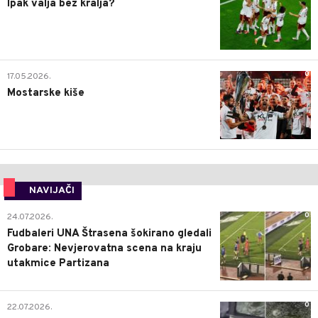
Ipak valja bez kralja?
0
17.05.2026.
Mostarske kiše
NAVIJAČI
0
24.07.2026.
Fudbaleri UNA Štrasena šokirano gledali
Grobare: Nevjerovatna scena na kraju
utakmice Partizana
0
22.07.2026.