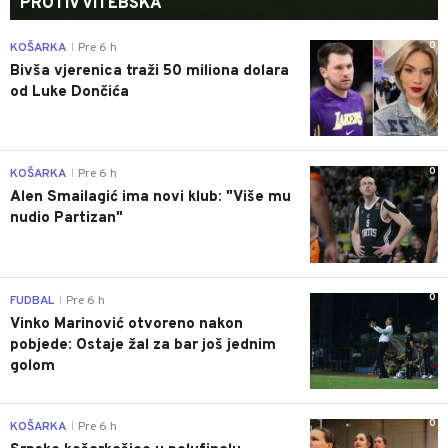
PROTIV VITEBSKA
0
KOŠARKA
Pre 6 h
|
Bivša vjerenica traži 50 miliona dolara
od Luke Dončića
0
KOŠARKA
Pre 6 h
|
Alen Smailagić ima novi klub: "Više mu
nudio Partizan"
0
FUDBAL
Pre 6 h
|
Vinko Marinović otvoreno nakon
pobjede: Ostaje žal za bar još jednim
golom
0
KOŠARKA
Pre 6 h
|