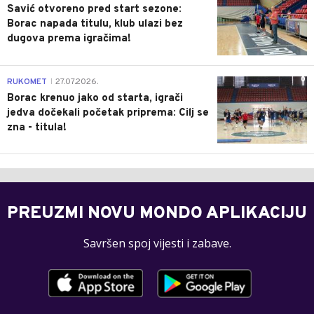
Savić otvoreno pred start sezone:
Borac napada titulu, klub ulazi bez
dugova prema igračima!
0
RUKOMET
27.07.2026.
|
Borac krenuo jako od starta, igrači
jedva dočekali početak priprema: Cilj se
zna - titula!
PREUZMI NOVU MONDO APLIKACIJU
Savršen spoj vijesti i zabave.