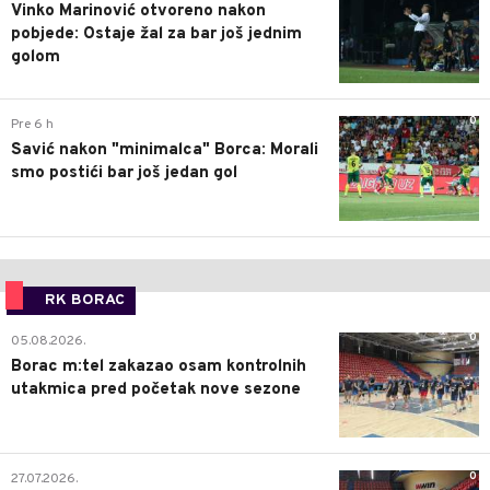
Vinko Marinović otvoreno nakon
pobjede: Ostaje žal za bar još jednim
golom
0
Pre 6 h
Savić nakon "minimalca" Borca: Morali
smo postići bar još jedan gol
RK BORAC
0
05.08.2026.
Borac m:tel zakazao osam kontrolnih
utakmica pred početak nove sezone
0
27.07.2026.