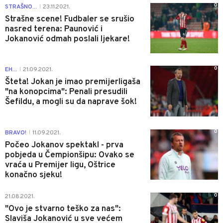
0
STRAŠNO...
23.11.2021.
|
Strašne scene! Fudbaler se srušio
nasred terena: Paunović i
Jokanović odmah poslali ljekare!
0
EH...
21.09.2021.
|
Šteta! Jokan je imao premijerligaša
"na konopcima": Penali presudili
Šefildu, a mogli su da naprave šok!
0
BRAVO!
11.09.2021.
|
Počeo Jokanov spektakl - prva
pobjeda u Čempionšipu: Ovako se
vraća u Premijer ligu, Oštrice
konačno sjeku!
0
21.08.2021.
"Ovo je stvarno teško za nas":
Slaviša Jokanović u sve većem