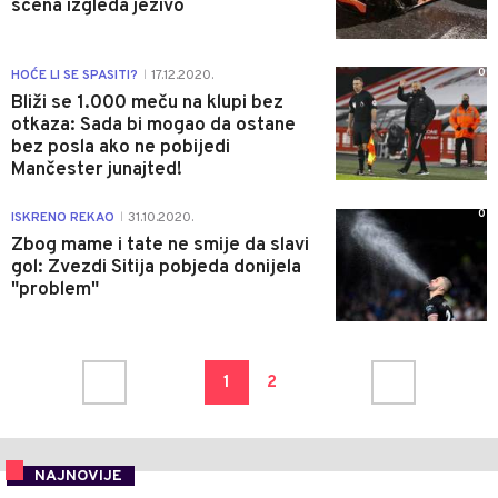
scena izgleda jezivo
0
HOĆE LI SE SPASITI?
17.12.2020.
|
Bliži se 1.000 meču na klupi bez
otkaza: Sada bi mogao da ostane
bez posla ako ne pobijedi
Mančester junajted!
0
ISKRENO REKAO
31.10.2020.
|
Zbog mame i tate ne smije da slavi
gol: Zvezdi Sitija pobjeda donijela
"problem"
1
2
NAJNOVIJE