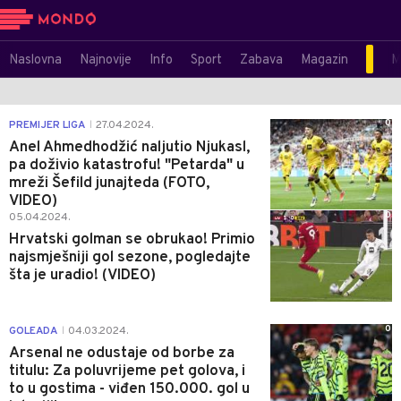
Naslovna
Najnovije
Info
Sport
Zabava
Magazin
M
0
PREMIJER LIGA
27.04.2024.
|
Anel Ahmedhodžić naljutio Njukasl,
pa doživio katastrofu! "Petarda" u
mreži Šefild junajteda (FOTO,
VIDEO)
0
05.04.2024.
Hrvatski golman se obrukao! Primio
najsmješniji gol sezone, pogledajte
šta je uradio! (VIDEO)
0
GOLEADA
04.03.2024.
|
Arsenal ne odustaje od borbe za
titulu: Za poluvrijeme pet golova, i
to u gostima - viđen 150.000. gol u