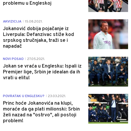
problemu u Engleskoj
0
AKVIZICIJA
15.08.2021.
|
Jokanović dobija pojačanje iz
Liverpula: Defanzivac stiže kod
srpskog stručnjaka, traži se i
napadač
0
NOVI POSAO
27.05.2021.
|
Jokan se vraća u Englesku: Ispali iz
Premijer lige, Srbin je idealan da ih
vrati u elitu!
0
POVRATAK U ENGLESKU?
23.03.2021.
|
Princ hoće Jokanovića na klupi,
moraće da ga plati milionski: Srbin
želi nazad na "ostrvo", ali postoji
problem!