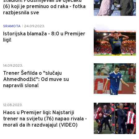
stadion! Podsmijevali se dječaku
(6) koji je preminuo od raka - fotka
razbjesnila sve
0
SRAMOTA
24.09.2023.
|
Istorijska blamaža - 8:0 u Premijer
ligi!
0
14.09.2023.
Trener Šefilda o "slučaju
Ahmedhodžić": Od muve su
napravili slona!
1
12.08.2023.
Haos u Premijer ligi: Najstariji
trener na svijetu (76) napao rivala -
morali da ih razdvajaju! (VIDEO)