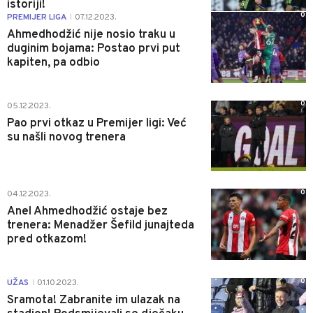
istoriji!
0
PREMIJER LIGA
07.12.2023.
|
Ahmedhodžić nije nosio traku u
duginim bojama: Postao prvi put
kapiten, pa odbio
0
05.12.2023.
Pao prvi otkaz u Premijer ligi: Već
su našli novog trenera
0
04.12.2023.
Anel Ahmedhodžić ostaje bez
trenera: Menadžer Šefild junajteda
pred otkazom!
0
UŽAS
01.10.2023.
|
Sramota! Zabranite im ulazak na