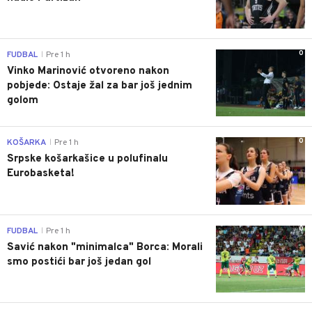
0
FUDBAL
Pre 1 h
|
Vinko Marinović otvoreno nakon
pobjede: Ostaje žal za bar još jednim
golom
0
KOŠARKA
Pre 1 h
|
Srpske košarkašice u polufinalu
Eurobasketa!
0
FUDBAL
Pre 1 h
|
Savić nakon "minimalca" Borca: Morali
smo postići bar još jedan gol