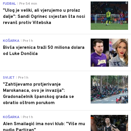
0
FUDBAL
Pre 54 min
|
"Ulog je veliki, ali vjerujemo u prolaz
dalje": Sandi Ogrinec svjestan šta nosi
revanš protiv Vitebska
0
KOŠARKA
Pre 1 h
|
Bivša vjerenica traži 50 miliona dolara
od Luke Dončića
0
SVIJET
Pre 1 h
|
"Zahtijevamo protjerivanje
Marokanaca, ovo je invazija":
Gradonačelnik španskog grada se
obratio oštrom porukom
0
KOŠARKA
Pre 1 h
|
Alen Smailagić ima novi klub: "Više mu
nudio Partizan"