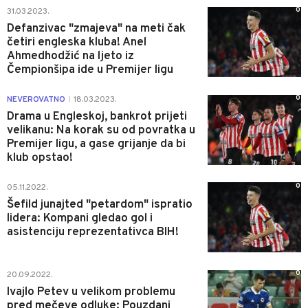
0
31.03.2023.
Defanzivac "zmajeva" na meti čak
četiri engleska kluba! Anel
Ahmedhodžić na ljeto iz
Čempionšipa ide u Premijer ligu
0
NEVEROVATNO
18.03.2023.
|
Drama u Engleskoj, bankrot prijeti
velikanu: Na korak su od povratka u
Premijer ligu, a gase grijanje da bi
klub opstao!
0
05.11.2022.
Šefild junajted "petardom" ispratio
lidera: Kompani gledao gol i
asistenciju reprezentativca BIH!
0
20.09.2022.
Ivajlo Petev u velikom problemu
pred mečeve odluke: Pouzdani