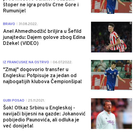
štoper ne igra protiv Crne Gore i
Rumunije!
0
BRAVO
31.08.2022.
|
Anel Ahmedhodžić briljira u Šefild
junajtedu: Dajem golove zbog Edina
Džeke! (VIDEO)
0
IZ FRANCUSKE NA OSTRVO
06.07.2022.
|
"Zmaj" dogovorio transfer u
Englesku: Potpisuje za jedan od
najbogatijih klubova Čempionšipa!
0
GUBI POSAO
25.11.2021.
|
Šok! Otkaz Srbinu u Engleskoj -
navijači bijesni na gazde: Jokanović
pobijedio Paunovića, ali odluka je
već donijeta!