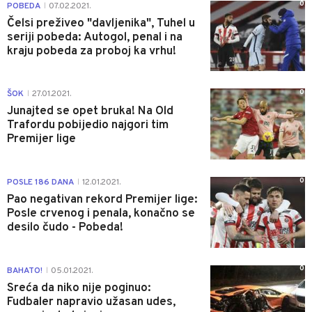
0
POBEDA
07.02.2021.
|
Čelsi preživeo "davljenika", Tuhel u
seriji pobeda: Autogol, penal i na
kraju pobeda za proboj ka vrhu!
0
ŠOK
27.01.2021.
|
Junajted se opet bruka! Na Old
Trafordu pobijedio najgori tim
Premijer lige
0
POSLE 186 DANA
12.01.2021.
|
Pao negativan rekord Premijer lige:
Posle crvenog i penala, konačno se
desilo čudo - Pobeda!
0
BAHATO!
05.01.2021.
|
Sreća da niko nije poginuo:
Fudbaler napravio užasan udes,