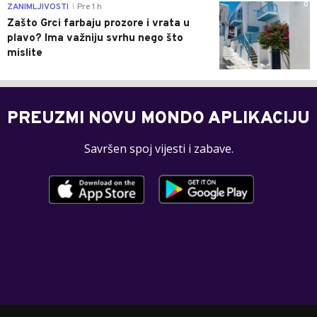
0
ZANIMLJIVOSTI
Pre 1 h
|
Zašto Grci farbaju prozore i vrata u
plavo? Ima važniju svrhu nego što
mislite
PREUZMI NOVU MONDO APLIKACIJU
Savršen spoj vijesti i zabave.