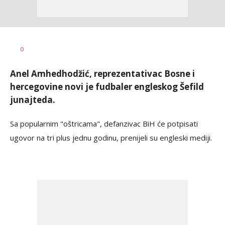
Nebojša
AUTOR
0
Šatara
Anel Amhedhodžić, reprezentativac Bosne i
hercegovine novi je fudbaler engleskog Šefild
junajteda.
Sa popularnim "oštricama", defanzivac BiH će potpisati
ugovor na tri plus jednu godinu, prenijeli su engleski mediji.