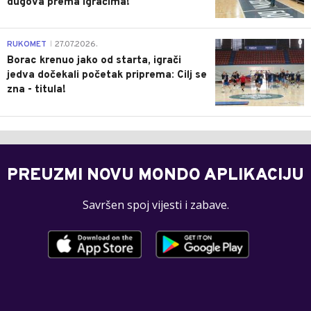
dugova prema igračima!
0
RUKOMET
27.07.2026.
|
Borac krenuo jako od starta, igrači
jedva dočekali početak priprema: Cilj se
zna - titula!
PREUZMI NOVU MONDO APLIKACIJU
Savršen spoj vijesti i zabave.