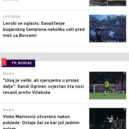
1
07.07.2026.
Levski se oglasio: Saopštenje
bugarskog šampiona nekoliko sati pred
meč sa Borcem!
FK BORAC
0
Pre 8 h
"Ulog je veliki, ali vjerujemo u prolaz
dalje": Sandi Ogrinec svjestan šta nosi
revanš protiv Vitebska
0
Pre 8 h
Vinko Marinović otvoreno nakon
pobjede: Ostaje žal za bar još jednim