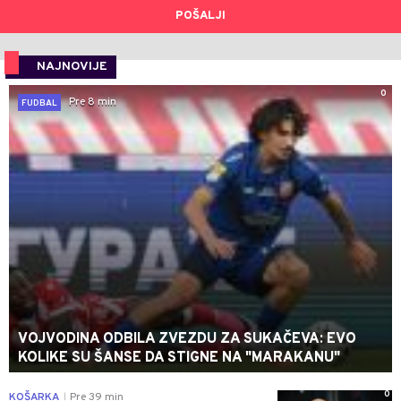
POŠALJI
NAJNOVIJE
0
Pre 8 min
FUDBAL
VOJVODINA ODBILA ZVEZDU ZA SUKAČEVA: EVO
KOLIKE SU ŠANSE DA STIGNE NA "MARAKANU"
0
KOŠARKA
Pre 39 min
|