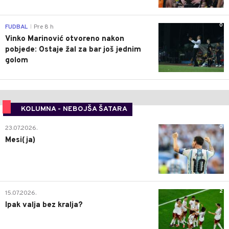
0
FUDBAL
Pre 8 h
|
Vinko Marinović otvoreno nakon
pobjede: Ostaje žal za bar još jednim
golom
KOLUMNA - NEBOJŠA ŠATARA
0
23.07.2026.
Mesi(ja)
2
15.07.2026.
Ipak valja bez kralja?