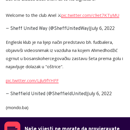
Welcome to the club Anel ⚔️
pic.twitter.com/c9et7KTyMU
July 6, 2022
— Sheff United Way (@SheffUnitedWay)
Engleski klub je na lijep način predstavio bh. fudbalera,
objavivši videosnimak iz vazduha na kojem Ahmedhodžić
ogrnut u bosanskohercegovačku zastavu šeta prema golu i
najavljuje dolazak u "oštrice".
pic.twitter.com/Ljlu9fYHFF
July 6, 2022
— Sheffield United (@SheffieldUnited)
(mondo.ba)
Naše vijesti ne morate da provjeravate