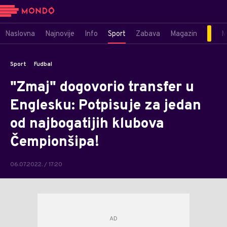
Naslovna
Najnovije
Info
Sport
Zabava
Magazin
M
Sport
Fudbal
"Zmaj" dogovorio transfer u
Englesku: Potpisuje za jedan
od najbogatijih klubova
Čempionšipa!
06.07.2022. / 17:20