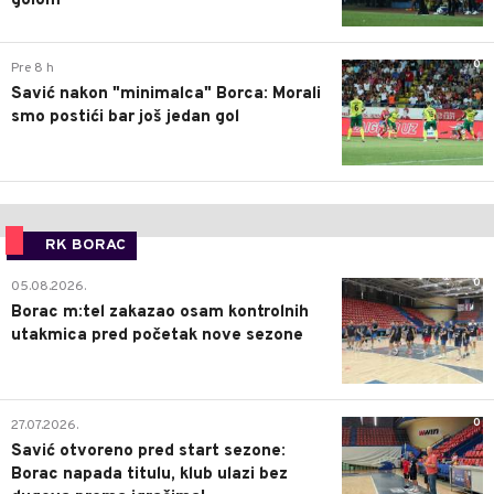
golom
0
Pre 8 h
Savić nakon "minimalca" Borca: Morali
smo postići bar još jedan gol
RK BORAC
0
05.08.2026.
Borac m:tel zakazao osam kontrolnih
utakmica pred početak nove sezone
0
27.07.2026.
Savić otvoreno pred start sezone:
Borac napada titulu, klub ulazi bez