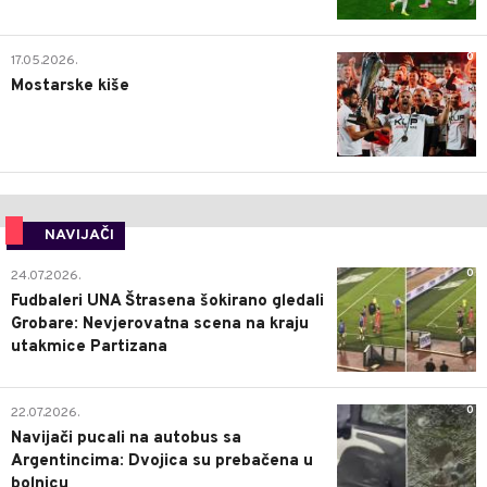
0
17.05.2026.
Mostarske kiše
NAVIJAČI
0
24.07.2026.
Fudbaleri UNA Štrasena šokirano gledali
Grobare: Nevjerovatna scena na kraju
utakmice Partizana
0
22.07.2026.
Navijači pucali na autobus sa
Argentincima: Dvojica su prebačena u
bolnicu