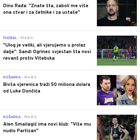
Dino Rađa: "Znate šta, zaboli me više
ona stvar i za četnike i za ustaše"
0
FUDBAL
Pre 8 h
|
"Ulog je veliki, ali vjerujemo u prolaz
dalje": Sandi Ogrinec svjestan šta nosi
revanš protiv Vitebska
0
KOŠARKA
Pre 8 h
|
Bivša vjerenica traži 50 miliona dolara
od Luke Dončića
0
KOŠARKA
Pre 8 h
|
Alen Smailagić ima novi klub: "Više mu
nudio Partizan"