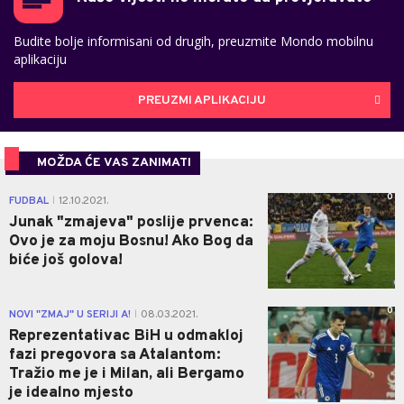
Budite bolje informisani od drugih, preuzmite Mondo mobilnu
aplikaciju
PREUZMI APLIKACIJU
MOŽDA ĆE VAS ZANIMATI
0
FUDBAL
12.10.2021.
|
Junak "zmajeva" poslije prvenca:
Ovo je za moju Bosnu! Ako Bog da
biće još golova!
0
NOVI "ZMAJ" U SERIJI A!
08.03.2021.
|
Reprezentativac BiH u odmakloj
fazi pregovora sa Atalantom:
Tražio me je i Milan, ali Bergamo
je idealno mjesto