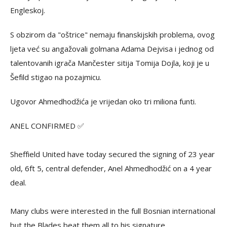
Engleskoj.
S obzirom da "oštrice" nemaju finanskijskih problema, ovog
ljeta već su angažovali golmana Adama Dejvisa i jednog od
talentovanih igrača Mančester sitija Tomija Dojla, koji je u
Šefild stigao na pozajmicu.
Ugovor Ahmedhodžića je vrijedan oko tri miliona funti.
ANEL CONFIRMED ✅
Sheffield United have today secured the signing of 23 year
old, 6ft 5, central defender, Anel Ahmedhodžić on a 4 year
deal.
Many clubs were interested in the full Bosnian international
but the Blades beat them all to his signature.