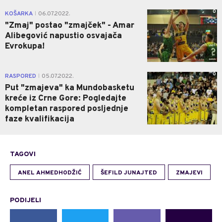
0
KOŠARKA
06.07.2022.
|
"Zmaj" postao "zmajček" - Amar
Alibegović napustio osvajača
Evrokupa!
0
RASPORED
05.07.2022.
|
Put "zmajeva" ka Mundobasketu
kreće iz Crne Gore: Pogledajte
kompletan raspored posljednje
faze kvalifikacija
TAGOVI
ANEL AHMEDHODŽIĆ
ŠEFILD JUNAJTED
ZMAJEVI
PODIJELI