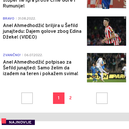
štoper ne igra protiv Crne Gore i
Rumunije!
0
BRAVO
31.08.2022.
|
Anel Ahmedhodžić briljira u Šefild
junajtedu: Dajem golove zbog Edina
Džeke! (VIDEO)
0
ZVANIČNO!
06.07.2022.
|
Anel Ahmedhodžić potpisao za
Šefild junajted: Samo želim da
izađem na teren i pokažem svima!
1
2
NAJNOVIJE