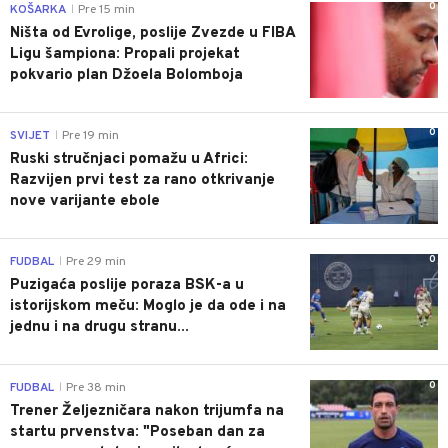
0
KOŠARKA
Pre 15 min
|
Ništa od Evrolige, poslije Zvezde u FIBA
Ligu šampiona: Propali projekat
pokvario plan Džoela Bolomboja
0
SVIJET
Pre 19 min
|
Ruski stručnjaci pomažu u Africi:
Razvijen prvi test za rano otkrivanje
nove varijante ebole
0
FUDBAL
Pre 29 min
|
Puzigaća poslije poraza BSK-a u
istorijskom meču: Moglo je da ode i na
jednu i na drugu stranu...
0
FUDBAL
Pre 38 min
|
Trener Željezničara nakon trijumfa na
startu prvenstva: "Poseban dan za