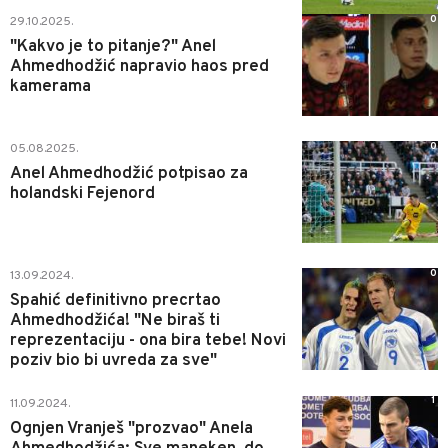
0
29.10.2025.
"Kakvo je to pitanje?" Anel
Ahmedhodžić napravio haos pred
kamerama
0
05.08.2025.
Anel Ahmedhodžić potpisao za
holandski Fejenord
0
13.09.2024.
Spahić definitivno precrtao
Ahmedhodžića! "Ne biraš ti
reprezentaciju - ona bira tebe! Novi
poziv bio bi uvreda za sve"
1
11.09.2024.
Ognjen Vranješ "prozvao" Anela