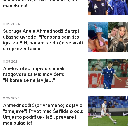
Ahmedhodžića: Sve maneken, do
manekena!
0
11.09.2024.
Supruga Anela Ahmedhodžića trpi
užasne uvrede: "Ponosna sam što
igra za BiH, nadam se da će se vrati
u reprezentaciju"
0
11.09.2024.
Anelov otac objavio snimak
razgovora sa Misimovićem:
"Nikome se ne javlja..."
3
11.09.2024.
Ahmedhodžić (privremeno) odjavio
"zmajeve"! Prvotimac Šefilda o ocu:
Umjesto podrške - laži, prevare i
manipulacije!