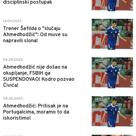
disciplinski postupak
0
14.09.2023.
Trener Šefilda o "slučaju
Ahmedhodžić": Od muve su
napravili slona!
0
06.09.2023.
Ahmedhodžić nije došao na
okupljanje, FSBIH ga
SUSPENDOVAO! Kodro pozvao
Ćivića!
0
08.06.2023.
Ahmedhodžić: Pritisak je na
Portugalcima, moramo to da
iskoristimo!