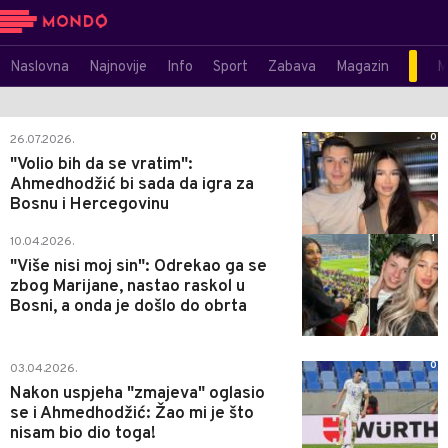
Naslovna
Najnovije
Info
Sport
Zabava
Magazin
M
0
26.07.2026.
"Volio bih da se vratim":
Ahmedhodžić bi sada da igra za
Bosnu i Hercegovinu
1
10.04.2026.
"Više nisi moj sin": Odrekao ga se
zbog Marijane, nastao raskol u
Bosni, a onda je došlo do obrta
0
03.04.2026.
Nakon uspjeha "zmajeva" oglasio
se i Ahmedhodžić: Žao mi je što
nisam bio dio toga!