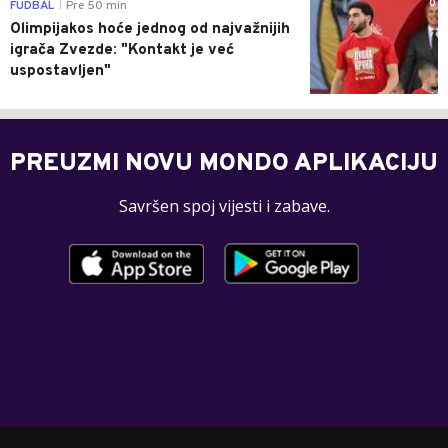
0
FUDBAL
Pre 50 min
|
Olimpijakos hoće jednog od najvažnijih
igrača Zvezde: "Kontakt je već
uspostavljen"
PREUZMI NOVU MONDO APLIKACIJU
Savršen spoj vijesti i zabave.