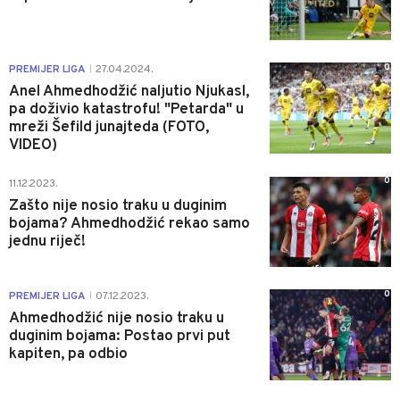
0
PREMIJER LIGA
27.04.2024.
|
Anel Ahmedhodžić naljutio Njukasl,
pa doživio katastrofu! "Petarda" u
mreži Šefild junajteda (FOTO,
VIDEO)
0
11.12.2023.
Zašto nije nosio traku u duginim
bojama? Ahmedhodžić rekao samo
jednu riječ!
0
PREMIJER LIGA
07.12.2023.
|
Ahmedhodžić nije nosio traku u
duginim bojama: Postao prvi put
kapiten, pa odbio