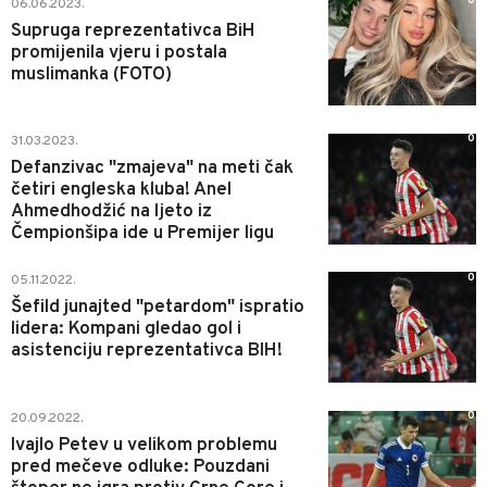
0
06.06.2023.
Supruga reprezentativca BiH
promijenila vjeru i postala
muslimanka (FOTO)
0
31.03.2023.
Defanzivac "zmajeva" na meti čak
četiri engleska kluba! Anel
Ahmedhodžić na ljeto iz
Čempionšipa ide u Premijer ligu
0
05.11.2022.
Šefild junajted "petardom" ispratio
lidera: Kompani gledao gol i
asistenciju reprezentativca BIH!
0
20.09.2022.
Ivajlo Petev u velikom problemu
pred mečeve odluke: Pouzdani