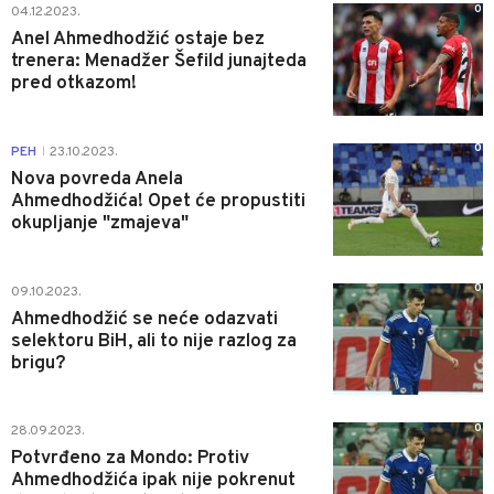
0
04.12.2023.
Anel Ahmedhodžić ostaje bez
trenera: Menadžer Šefild junajteda
pred otkazom!
0
PEH
23.10.2023.
|
Nova povreda Anela
Ahmedhodžića! Opet će propustiti
okupljanje "zmajeva"
0
09.10.2023.
Ahmedhodžić se neće odazvati
selektoru BiH, ali to nije razlog za
brigu?
0
28.09.2023.
Potvrđeno za Mondo: Protiv
Ahmedhodžića ipak nije pokrenut