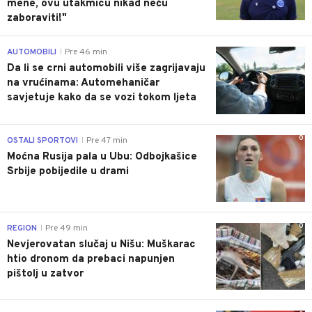
mene, ovu utakmicu nikad neću
zaboraviti!"
0
AUTOMOBILI
Pre 46 min
|
Da li se crni automobili više zagrijavaju
na vrućinama: Automehaničar
savjetuje kako da se vozi tokom ljeta
0
OSTALI SPORTOVI
Pre 47 min
|
Moćna Rusija pala u Ubu: Odbojkašice
Srbije pobijedile u drami
0
REGION
Pre 49 min
|
Nevjerovatan slučaj u Nišu: Muškarac
htio dronom da prebaci napunjen
pištolj u zatvor