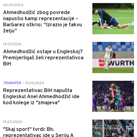
0
06.09.2024.
Ahmedhodžić zbog povrede
napustio kamp reprezentacije –
Barbarez otkrio: “Izrazio je takvu
želju”
0
14.07.2024.
Ahmedhodžić ostaje u Engleskoj?
Premijerligaš želi reprezentativca
BiH
0
TRANSFER
15.06.2024.
|
Reprezentativac BiH napušta
Englesku! Anel Ahmedhodžić ide
kod kolege iz "zmajeva"
0
15.05.2024.
"Skaj sport" tvrdi: Bh.
reprezentativac ide u Seriju A