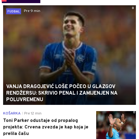
0
Pre 9 min
FUDBAL
VANJA DRAGOJEVIĆ LOŠE POČEO U GLAZGOV
RENDŽERSU: SKRIVIO PENAL I ZAMIJENJEN NA
POLUVREMENU
0
KOŠARKA
Pre 12 min
|
Toni Parker odustaje od propalog
projekta: Crvena zvezda je kap koja je
prelila čašu