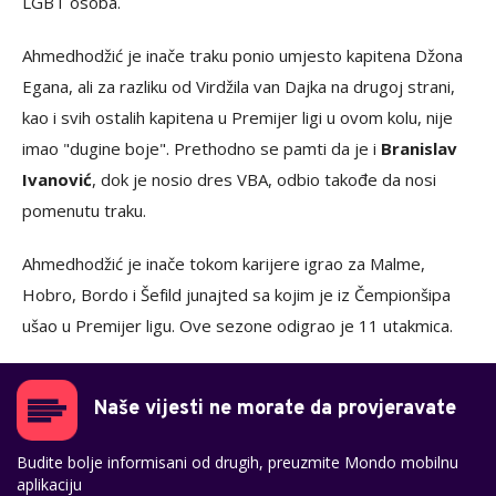
LGBT osoba.
Ahmedhodžić je inače traku ponio umjesto kapitena Džona
Egana, ali za razliku od Virdžila van Dajka na drugoj strani,
kao i svih ostalih kapitena u Premijer ligi u ovom kolu, nije
imao "dugine boje". Prethodno se pamti da je i
Branislav
Ivanović
, dok je nosio dres VBA, odbio takođe da nosi
pomenutu traku.
Ahmedhodžić je inače tokom karijere igrao za Malme,
Hobro, Bordo i Šefild junajted sa kojim je iz Čempionšipa
ušao u Premijer ligu. Ove sezone odigrao je 11 utakmica.
Naše vijesti ne morate da provjeravate
Budite bolje informisani od drugih, preuzmite Mondo mobilnu
aplikaciju