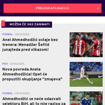
PREUZMI APLIKACIJU
MOŽDA ĆE VAS ZANIMATI
0
FUDBAL
04.12.2023.
|
Anel Ahmedhodžić ostaje bez
trenera: Menadžer Šefild
junajteda pred otkazom!
0
PEH
23.10.2023.
|
Nova povreda Anela
Ahmedhodžića! Opet će
propustiti okupljanje "zmajeva"
0
FUDBAL
09.10.2023.
|
Ahmedhodžić se neće odazvati
selektoru BiH, ali to nije razlog za