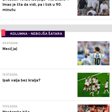
Imao je šta da vidi, pa i šok u 90.
minutu
KOLUMNA - NEBOJŠA ŠATARA
0
23.07.2026.
Mesi(ja)
2
15.07.2026.
Ipak valja bez kralja?
0
17.05.2026.