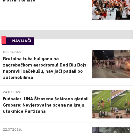
Mostarske kiše
NAVIJAČI
0
08.08.2026.
Brutalna tuča huligana na
zagrebačkom aerodromu! Bed Blu Bojsi
napravili sačekušu, navijači padali po
automobilima
0
24.07.2026.
Fudbaleri UNA Štrasena šokirano gledali
Grobare: Nevjerovatna scena na kraju
utakmice Partizana
0
22.07.2026.