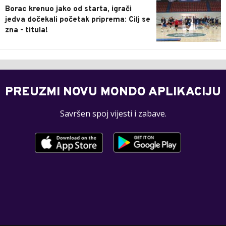
Borac krenuo jako od starta, igrači
jedva dočekali početak priprema: Cilj se
zna - titula!
PREUZMI NOVU MONDO APLIKACIJU
Savršen spoj vijesti i zabave.