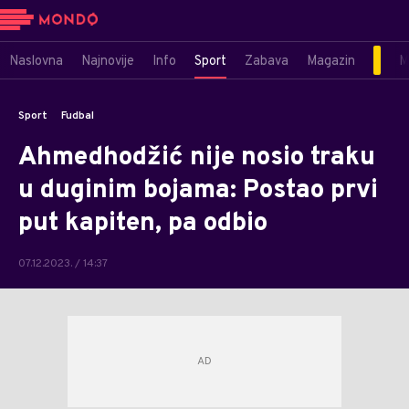
Naslovna
Najnovije
Info
Sport
Zabava
Magazin
M
Sport
Fudbal
Ahmedhodžić nije nosio traku
u duginim bojama: Postao prvi
put kapiten, pa odbio
07.12.2023. / 14:37