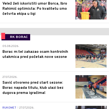
Velež želi iskoristiti umor Borca, Ibro
Rahimić optimista: Po kvalitetu smo
četvrta ekipa u ligi
RK BORAC
0
05.08.2026.
Borac m:tel zakazao osam kontrolnih
utakmica pred početak nove sezone
0
27.07.2026.
Savić otvoreno pred start sezone:
Borac napada titulu, klub ulazi bez
dugova prema igračima!
0
RUKOMET
27.07.2026.
|