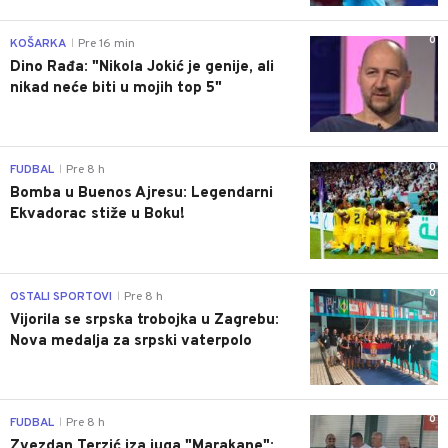
0
KOŠARKA
Pre 16 min
|
Dino Rađa: "Nikola Jokić je genije, ali
nikad neće biti u mojih top 5"
0
FUDBAL
Pre 8 h
|
Bomba u Buenos Ajresu: Legendarni
Ekvadorac stiže u Boku!
0
OSTALI SPORTOVI
Pre 8 h
|
Vijorila se srpska trobojka u Zagrebu:
Nova medalja za srpski vaterpolo
0
FUDBAL
Pre 8 h
|
Zvezdan Terzić iza juga "Marakane":