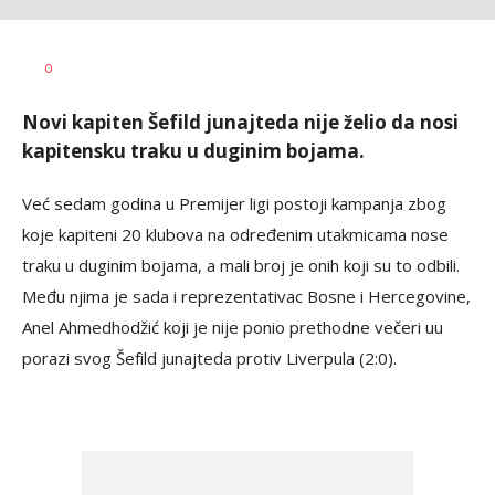
0
Novi kapiten Šefild junajteda nije želio da nosi
kapitensku traku u duginim bojama.
Već sedam godina u Premijer ligi postoji kampanja zbog
koje kapiteni 20 klubova na određenim utakmicama nose
traku u duginim bojama, a mali broj je onih koji su to odbili.
Među njima je sada i reprezentativac Bosne i Hercegovine,
Anel Ahmedhodžić koji je nije ponio prethodne večeri uu
porazi svog Šefild junajteda protiv Liverpula (2:0).