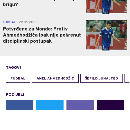
brigu?
0
FUDBAL
28.09.2023.
|
Potvrđeno za Mondo: Protiv
Ahmedhodžića ipak nije pokrenut
disciplinski postupak
TAGOVI
FUDBAL
ANEL AHMEDHODŽIĆ
ŠEFILD JUNAJTED
PODIJELI