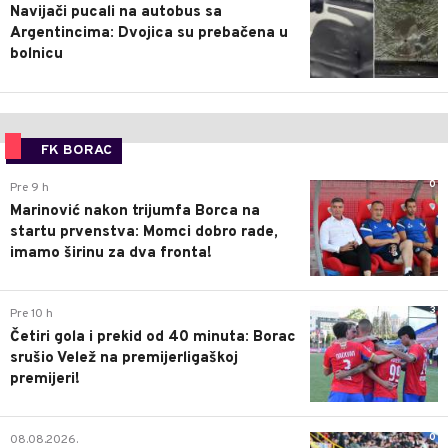
Navijači pucali na autobus sa
Argentincima: Dvojica su prebačena u
bolnicu
FK BORAC
0
Pre 9 h
Marinović nakon trijumfa Borca na
startu prvenstva: Momci dobro rade,
imamo širinu za dva fronta!
3
Pre 10 h
Četiri gola i prekid od 40 minuta: Borac
srušio Velež na premijerligaškoj
premijeri!
0
08.08.2026.