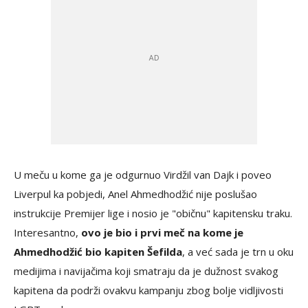
U meču u kome ga je odgurnuo Virdžil van Dajk i poveo
Liverpul ka pobjedi, Anel Ahmedhodžić nije poslušao
instrukcije Premijer lige i nosio je "običnu" kapitensku traku.
Interesantno,
ovo je bio i prvi meč na kome je
Ahmedhodžić bio kapiten Šefilda
, a već sada je trn u oku
medijima i navijačima koji smatraju da je dužnost svakog
kapitena da podrži ovakvu kampanju zbog bolje vidljivosti