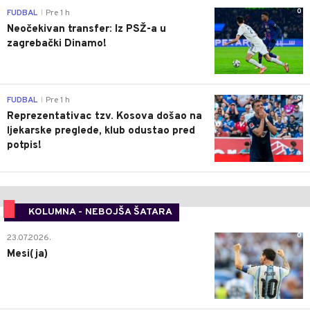
0
FUDBAL
Pre 1 h
|
Neočekivan transfer: Iz PSŽ-a u
zagrebački Dinamo!
0
FUDBAL
Pre 1 h
|
Reprezentativac tzv. Kosova došao na
ljekarske preglede, klub odustao pred
potpis!
KOLUMNA - NEBOJŠA ŠATARA
0
23.07.2026.
Mesi(ja)