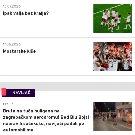
2
15.07.2026.
Ipak valja bez kralja?
0
17.05.2026.
Mostarske kiše
NAVIJAČI
0
Pre 1 h
Brutalna tuča huligana na
zagrebačkom aerodromu! Bed Blu Bojsi
napravili sačekušu, navijači padali po
automobilima