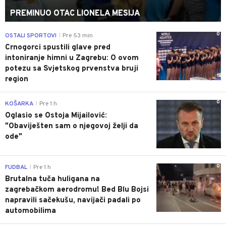
PREMINUO OTAC LIONELA MESIJA
0
OSTALI SPORTOVI
Pre 53 min
|
Crnogorci spustili glave pred
intoniranje himni u Zagrebu: O ovom
potezu sa Svjetskog prvenstva bruji
region
0
KOŠARKA
Pre 1 h
|
Oglasio se Ostoja Mijailović:
"Obaviješten sam o njegovoj želji da
ode"
0
FUDBAL
Pre 1 h
|
Brutalna tuča huligana na
zagrebačkom aerodromu! Bed Blu Bojsi
napravili sačekušu, navijači padali po
automobilima