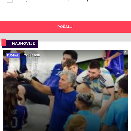
POŠALJI
NAJNOVIJE
0
Pre 39 min
FUDBAL