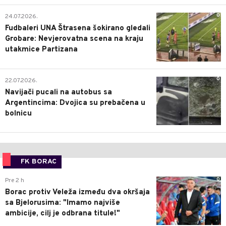
0
24.07.2026.
Fudbaleri UNA Štrasena šokirano gledali
Grobare: Nevjerovatna scena na kraju
utakmice Partizana
0
22.07.2026.
Navijači pucali na autobus sa
Argentincima: Dvojica su prebačena u
bolnicu
FK BORAC
0
Pre 2 h
Borac protiv Veleža između dva okršaja
sa Bjelorusima: "Imamo najviše
ambicije, cilj je odbrana titule!"