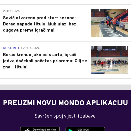
0
27.07.2026.
Savić otvoreno pred start sezone:
Borac napada titulu, klub ulazi bez
dugova prema igračima!
0
RUKOMET
27.07.2026.
|
Borac krenuo jako od starta, igrači
jedva dočekali početak priprema: Cilj se
zna - titula!
PREUZMI NOVU MONDO APLIKACIJU
Savršen spoj vijesti i zabave.