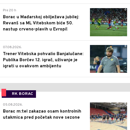
0
Pre 20 h
Borac u Mađarskoj obilježava jubilej:
Revanš sa ML Vitebskom biće 50.
nastup crveno-plavih u Evropi!
0
07.08.2026.
Trener Vitebska pohvalio Banjalučane:
Publika Borčev 12. igrač, uživanje je
igrati u ovakvom ambijentu
RK BORAC
0
05.08.2026.
Borac m:tel zakazao osam kontrolnih
utakmica pred početak nove sezone