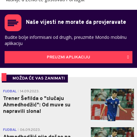
Naše vijesti ne morate da provjeravate
Budite bolje informisani od drugih, preuzmite Mondo mobilnu
aplikaciju
PREUZMI APLIKACIJU
MOŽDA ĆE VAS ZANIMATI
0
FUDBAL
14.09.2023.
|
Trener Šefilda o "slučaju
Ahmedhodžić": Od muve su
napravili slona!
0
FUDBAL
06.09.2023.
|