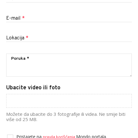
E-mail
*
Lokacija
*
Ubacite video ili foto
Možete da ubacite do 3 fotografije ili videa. Ne smije biti
više od 25 MB.
Pristajete na
Mondo portala.
pravila korišćenja