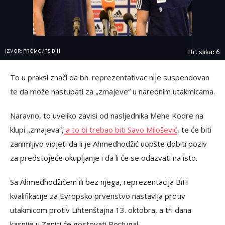
IZVOR: PROMO/FS BIH
Br. slika: 6
To u praksi znači da bh. reprezentativac nije suspendovan
te da može nastupati za „zmajeve“ u narednim utakmicama.
Naravno, to uveliko zavisi od nasljednika Mehe Kodre na
klupi „zmajeva“,
a to bi trebao biti Savo Milošević
, te će biti
zanimljivo vidjeti da li je Ahmedhodžić uopšte dobiti poziv
za predstojeće okupljanje i da li će se odazvati na isto.
Sa Ahmedhodžićem ili bez njega, reprezentacija BiH
kvalifikacije za Evropsko prvenstvo nastavlja protiv
utakmicom protiv Lihtenštajna 13. oktobra, a tri dana
kasnije u Zenici će gostovati Portugal.