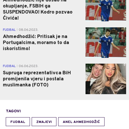
Ahmedhodžić nije došao na
okupljanje, FSBIH ga
SUSPENDOVAO! Kodro pozvao
Ćivića!
0
FUDBAL
08.06.2023.
|
Ahmedhodžić: Pritisak je na
Portugalcima, moramo to da
iskoristimo!
0
FUDBAL
06.06.2023.
|
Supruga reprezentativca BiH
promijenila vjeru i postala
muslimanka (FOTO)
TAGOVI
FUDBAL
ZMAJEVI
ANEL AHMEDHODŽIĆ