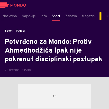
Naslovna
Najnovije
Info
Sport
Zabava
Magazin
M
Sport
Fudbal
Potvrđeno za Mondo: Protiv
Ahmedhodžića ipak nije
pokrenut disciplinski postupak
28.09.2023. / 16:30