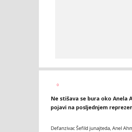
Haris
AUTOR
0
Krhalić
Ne stišava se bura oko Anela 
pojavi na posljednjem repreze
Defanzivac Šefild junajteda, Anel Ah