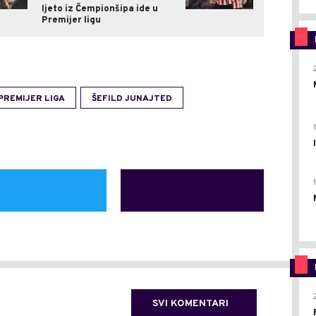
ljeto iz Čempionšipa ide u
Premijer ligu
PREMIJER LIGA
ŠEFILD JUNAJTED
SVI KOMENTARI