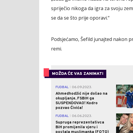
spriječio nikoga da igra za svoju zem
se da se što prije oporavi.“
Podsjećamo, Šefild junajted nakon prv
remi.
MOŽDA ĆE VAS ZANIMATI
FUDBAL
06.09.2023.
|
Ahmedhodžić nije došao na
okupljanje, FSBIH ga
SUSPENDOVAO! Kodro
pozvao Ćivića!
FUDBAL
06.06.2023.
|
Supruga reprezentativca
BiH promijenila vjeru i
postala muslimanka (FOTO)