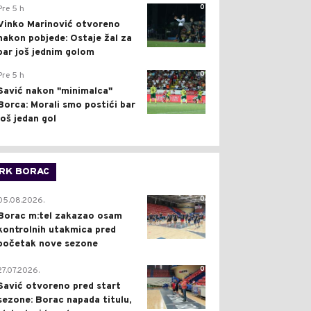
0
Pre 5 h
Vinko Marinović otvoreno
nakon pobjede: Ostaje žal za
bar još jednim golom
0
Pre 5 h
Savić nakon "minimalca"
Borca: Morali smo postići bar
još jedan gol
RK BORAC
0
05.08.2026.
Borac m:tel zakazao osam
kontrolnih utakmica pred
početak nove sezone
0
27.07.2026.
Savić otvoreno pred start
sezone: Borac napada titulu,