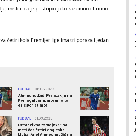
lju, mislim da je postupio jako razumno i brinuo
a četiri kola Premijer lige ima tri poraza i jedan
0
0
FUDBAL
08.06.2023.
|
Ahmedhodžić: Pritisak je na
Portugalcima, moramo to
da iskoristimo!
0
0
FUDBAL
31.03.2023.
|
Defanzivac "zmajeva" na
meti čak četiri engleska
kluba! Anel Ahmedhodžić na