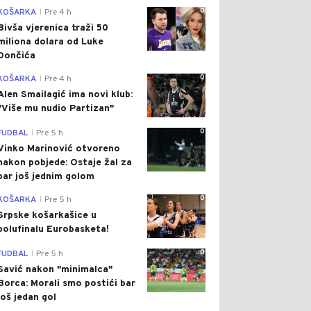
0
KOŠARKA
Pre 4 h
|
Bivša vjerenica traži 50
miliona dolara od Luke
Dončića
0
KOŠARKA
Pre 4 h
|
Alen Smailagić ima novi klub:
"Više mu nudio Partizan"
0
FUDBAL
Pre 5 h
|
Vinko Marinović otvoreno
nakon pobjede: Ostaje žal za
bar još jednim golom
0
KOŠARKA
Pre 5 h
|
Srpske košarkašice u
polufinalu Eurobasketa!
0
FUDBAL
Pre 5 h
|
Savić nakon "minimalca"
Borca: Morali smo postići bar
još jedan gol