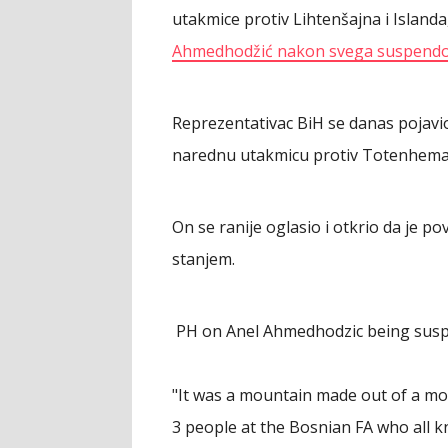
utakmice protiv Lihtenšajna i Islanda
Ahmedhodžić nakon svega suspendo
Reprezentativac BiH se danas pojavi
narednu utakmicu protiv Totenhema
On se ranije oglasio i otkrio da je p
stanjem.
️ PH on Anel Ahmedhodzic being susp
"It was a mountain made out of a moleh
3 people at the Bosnian FA who all 