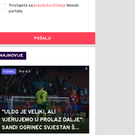
Pristajete na
pravila korišćenja
Mondo
portala.
POŠALJI
NAJNOVIJE
0
Pre 4 h
FUDBAL
"ULOG JE VELIKI, ALI
VJERUJEMO U PROLAZ DALJE":
SANDI OGRINEC SVJESTAN Š...