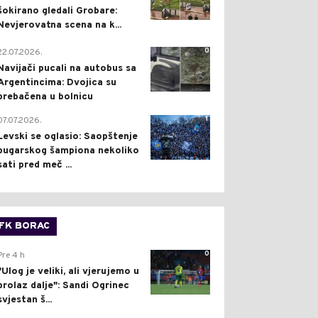
šokirano gledali Grobare:
Nevjerovatna scena na k...
0
22.07.2026.
Navijači pucali na autobus sa
Argentincima: Dvojica su
prebačena u bolnicu
1
07.07.2026.
Levski se oglasio: Saopštenje
bugarskog šampiona nekoliko
sati pred meč ...
FK BORAC
0
Pre 4 h
"Ulog je veliki, ali vjerujemo u
prolaz dalje": Sandi Ogrinec
svjestan š...