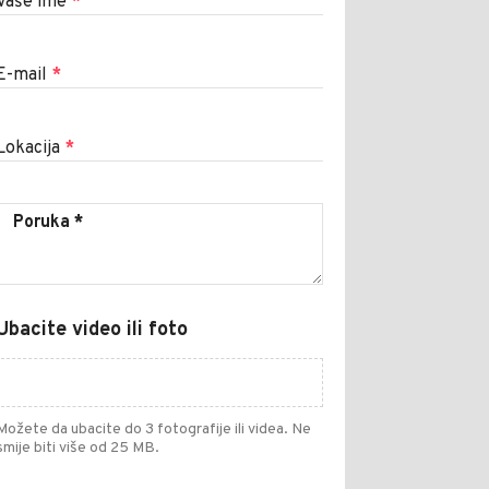
Vaše ime
*
E-mail
*
Lokacija
*
Ubacite video ili foto
Možete da ubacite do 3 fotografije ili videa. Ne
smije biti više od 25 MB.