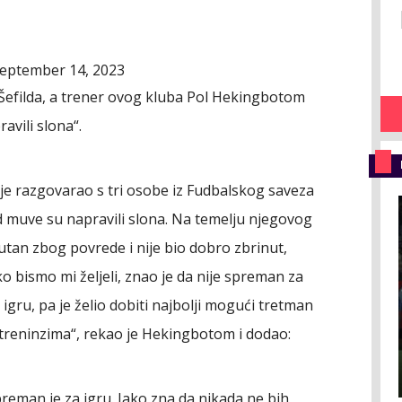
eptember 14, 2023
z Šefilda, a trener ovog kluba Pol Hekingbotom
avili slona“.
 je razgovarao s tri osobe iz Fudbalskog saveza
 Od muve su napravili slona. Na temelju njegovog
tan zbog povrede i nije bio dobro zbrinut,
o bismo mi željeli, znao je da nije spreman za
 igru, pa je želio dobiti najbolji mogući tretman
e treninzima“, rekao je Hekingbotom i dodao:
eman je za igru. Iako zna da nikada ne bih