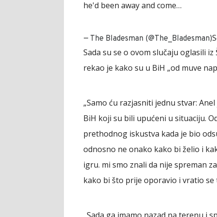
he'd been away and come…
S
— The Bladesman (@The_Bladesman)
Sada su se o ovom slučaju oglasili i
rekao je kako su u BiH „od muve napr
„Samo ću razjasniti jednu stvar: Anel
BiH koji su bili upućeni u situaciju.
prethodnog iskustva kada je bio odsu
odnosno ne onako kako bi želio i kak
igru. mi smo znali da nije spreman za
kako bi što prije oporavio i vratio s
„Sada ga imamo nazad na terenu i spr