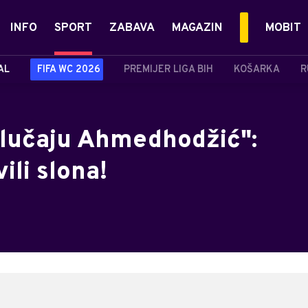
INFO
SPORT
ZABAVA
MAGAZIN
MOBIT
AL
FIFA WC 2026
PREMIJER LIGA BIH
KOŠARKA
R
"slučaju Ahmedhodžić":
li slona!