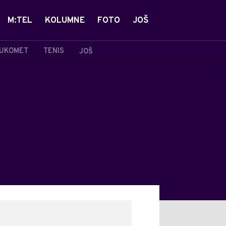
M:TEL
KOLUMNE
FOTO
JOŠ
UKOMET
TENIS
JOŠ