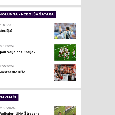
KOLUMNA - NEBOJŠA ŠATARA
0
23.07.2026.
Mesi(ja)
2
15.07.2026.
Ipak valja bez kralja?
0
17.05.2026.
Mostarske kiše
NAVIJAČI
0
24.07.2026.
Fudbaleri UNA Štrasena