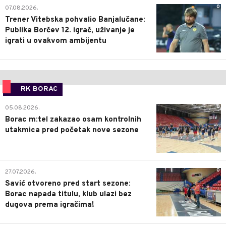
0
07.08.2026.
Trener Vitebska pohvalio Banjalučane:
Publika Borčev 12. igrač, uživanje je
igrati u ovakvom ambijentu
RK BORAC
0
05.08.2026.
Borac m:tel zakazao osam kontrolnih
utakmica pred početak nove sezone
0
27.07.2026.
Savić otvoreno pred start sezone:
Borac napada titulu, klub ulazi bez
dugova prema igračima!