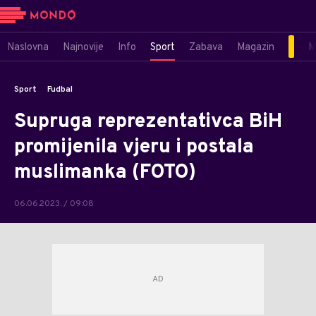
Naslovna
Najnovije
Info
Sport
Zabava
Magazin
M
Sport
Fudbal
Supruga reprezentativca BiH
promijenila vjeru i postala
muslimanka (FOTO)
06.06.2023. / 09:08