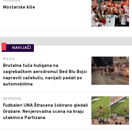
17.05.2026.
Mostarske kiše
NAVIJAČI
0
Pre 6 h
Brutalna tuča huligana na
zagrebačkom aerodromu! Bed Blu Bojsi
napravili sačekušu, navijači padali po
automobilima
0
24.07.2026.
Fudbaleri UNA Štrasena šokirano gledali
Grobare: Nevjerovatna scena na kraju
utakmice Partizana