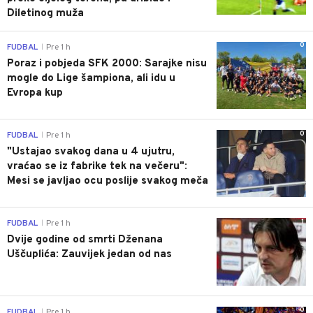
Diletinog muža
0
FUDBAL
Pre 1 h
|
Poraz i pobjeda SFK 2000: Sarajke nisu
mogle do Lige šampiona, ali idu u
Evropa kup
0
FUDBAL
Pre 1 h
|
"Ustajao svakog dana u 4 ujutru,
vraćao se iz fabrike tek na večeru":
Mesi se javljao ocu poslije svakog meča
1
FUDBAL
Pre 1 h
|
Dvije godine od smrti Dženana
Uščuplića: Zauvijek jedan od nas
0
FUDBAL
Pre 1 h
|