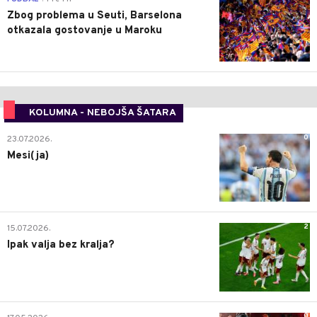
Zbog problema u Seuti, Barselona
otkazala gostovanje u Maroku
KOLUMNA - NEBOJŠA ŠATARA
0
23.07.2026.
Mesi(ja)
2
15.07.2026.
Ipak valja bez kralja?
0