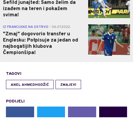
Šefild junajted: Samo želim da
izađem na teren i pokažem
svima!
0
IZ FRANCUSKE NA OSTRVO
06.07.2022.
|
"Zmaj" dogovorio transfer u
Englesku: Potpisuje za jedan od
najbogatijih klubova
Čempionšipa!
TAGOVI
ANEL AHMEDHODŽIĆ
ZMAJEVI
PODIJELI