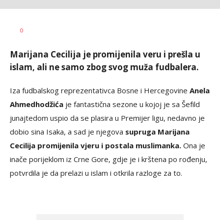
Nebojša
AUTOR
0
Šatara
Marijana Cecilija je promijenila veru i prešla u
islam, ali ne samo zbog svog muža fudbalera.
Iza fudbalskog reprezentativca Bosne i Hercegovine
Anela
Ahmedhodžića
je fantastična sezone u kojoj je sa Šefild
junajtedom uspio da se plasira u Premijer ligu, nedavno je
dobio sina Isaka, a sad je njegova
supruga Marijana
Cecilija promijenila vjeru i postala muslimanka.
Ona je
inače porijeklom iz Crne Gore, gdje je i krštena po rođenju,
potvrdila je da prelazi u islam i otkrila razloge za to.