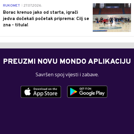
0
RUKOMET
27.07.2026.
|
Borac krenuo jako od starta, igrači
jedva dočekali početak priprema: Cilj se
zna - titula!
PREUZMI NOVU MONDO APLIKACIJU
Savršen spoj vijesti i zabave.