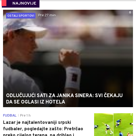
NAJNOVIJE
0
Pre 27 min
OSTALI SPORTOVI
ODLUČUJUĆI SATI ZA JANIKA SINERA: SVI ČEKAJU
DA SE OGLASI IZ HOTELA
0
FUDBAL
Pre 1 h
|
Lazar je najtalentovaniji srpski
fudbaler, pogledajte zašto: Pretrčao
preko cijelog terena, pa driblao i