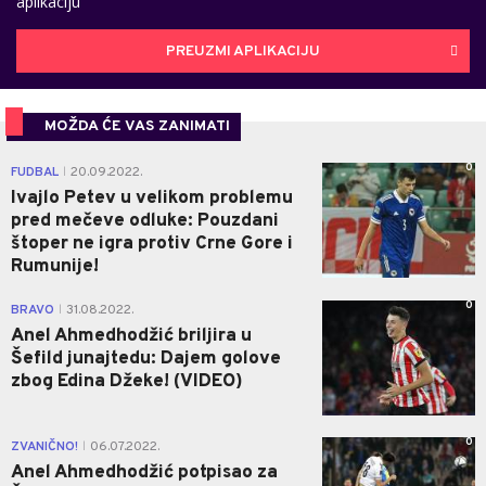
aplikaciju
PREUZMI APLIKACIJU
MOŽDA ĆE VAS ZANIMATI
0
FUDBAL
20.09.2022.
|
Ivajlo Petev u velikom problemu
pred mečeve odluke: Pouzdani
štoper ne igra protiv Crne Gore i
Rumunije!
0
BRAVO
31.08.2022.
|
Anel Ahmedhodžić briljira u
Šefild junajtedu: Dajem golove
zbog Edina Džeke! (VIDEO)
0
ZVANIČNO!
06.07.2022.
|
Anel Ahmedhodžić potpisao za