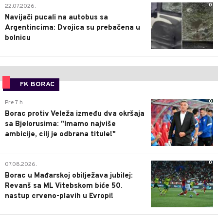
0
22.07.2026.
Navijači pucali na autobus sa
Argentincima: Dvojica su prebačena u
bolnicu
FK BORAC
0
Pre 7 h
Borac protiv Veleža između dva okršaja
sa Bjelorusima: "Imamo najviše
ambicije, cilj je odbrana titule!"
0
07.08.2026.
Borac u Mađarskoj obilježava jubilej:
Revanš sa ML Vitebskom biće 50.
nastup crveno-plavih u Evropi!