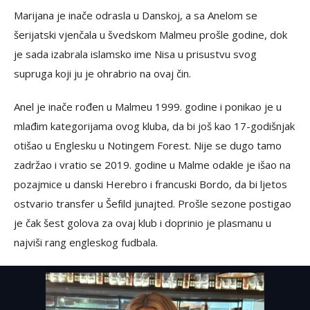
Marijana je inače odrasla u Danskoj, a sa Anelom se
šerijatski vjenčala u švedskom Malmeu prošle godine, dok
je sada izabrala islamsko ime Nisa u prisustvu svog
supruga koji ju je ohrabrio na ovaj čin.
Anel je inače rođen u Malmeu 1999. godine i ponikao je u
mlađim kategorijama ovog kluba, da bi još kao 17-godišnjak
otišao u Englesku u Notingem Forest. Nije se dugo tamo
zadržao i vratio se 2019. godine u Malme odakle je išao na
pozajmice u danski Herebro i francuski Bordo, da bi ljetos
ostvario transfer u Šefild junajted. Prošle sezone postigao
je čak šest golova za ovaj klub i doprinio je plasmanu u
najviši rang engleskog fudbala.