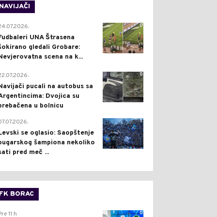
NAVIJAČI
0
24.07.2026.
Fudbaleri UNA Štrasena
šokirano gledali Grobare:
Nevjerovatna scena na k...
0
22.07.2026.
Navijači pucali na autobus sa
Argentincima: Dvojica su
prebačena u bolnicu
1
07.07.2026.
Levski se oglasio: Saopštenje
bugarskog šampiona nekoliko
sati pred meč ...
FK BORAC
0
Pre 11 h