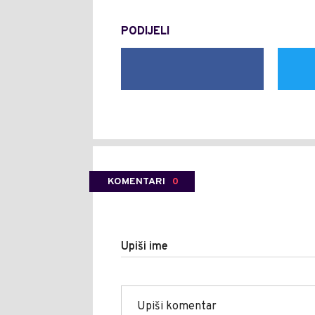
PODIJELI
KOMENTARI
0
Upiši ime