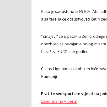
Kako je saopšteno iz FS BiH, Ahmedh
a sa terena će odsustvovati četiri se
"Zmajevi" će u petak u Zenici odmjer
obezbijediće osvajanje prvog mjesta u 
baraž za EURO iste godine.
Ciklus Lige nacija za bh. tim biće za
Rumuniji.
Pratite sve sportske vijesti na j
zajednice na Viberu!