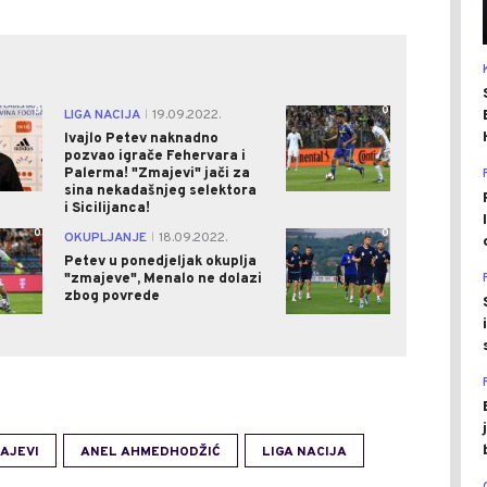
0
0
LIGA NACIJA
19.09.2022.
|
Ivajlo Petev naknadno
pozvao igrače Fehervara i
Palerma! "Zmajevi" jači za
sina nekadašnjeg selektora
i Sicilijanca!
0
0
OKUPLJANJE
18.09.2022.
|
Petev u ponedjeljak okuplja
"zmajeve", Menalo ne dolazi
zbog povrede
AJEVI
ANEL AHMEDHODŽIĆ
LIGA NACIJA