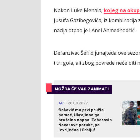
Nakon Luke Menala,
kojeg na okup
Jusufa Gazibegovića, iz kombinacija 
nacija otpao je i Anel Ahmedhodžić.
Defanzivac Šefild junajteda ove sezon
i tri gola, ali zbog povrede neće biti
MOŽDA ĆE VAS ZANIMATI
AU!
20.09.2022.
|
Đoković mu prvi pružio
pomoć, Ukrajinac ga
brutalno napao: Zaboravio
Novakove poruke, pa
izvrijeđao i Srbiju!