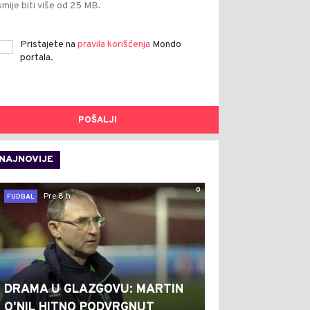
smije biti više od 25 MB.
Pristajete na
pravila korišćenja
Mondo
portala.
POŠALJI
NAJNOVIJE
0
Pre 8 h
FUDBAL
DRAMA U GLAZGOVU: MARTIN
O'NIL HITNO PODVRGNUT