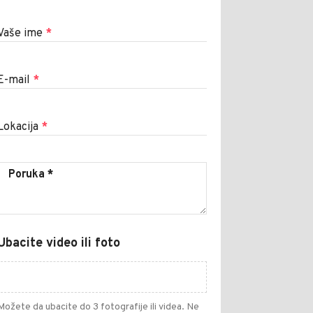
Vaše ime
*
E-mail
*
Lokacija
*
Ubacite video ili foto
Možete da ubacite do 3 fotografije ili videa. Ne