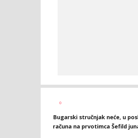
Dragan
AUTOR
0
Šutvić
Bugarski stručnjak neće, u pos
računa na prvotimca Šefild jun