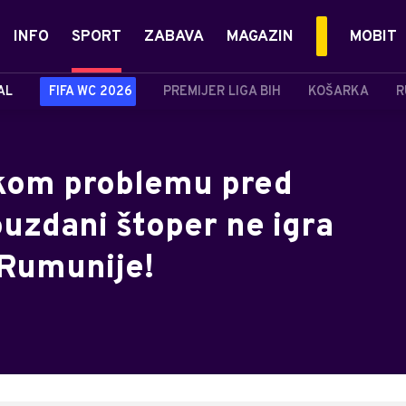
INFO
SPORT
ZABAVA
MAGAZIN
MOBIT
AL
FIFA WC 2026
PREMIJER LIGA BIH
KOŠARKA
R
likom problemu pred
uzdani štoper ne igra
 Rumunije!