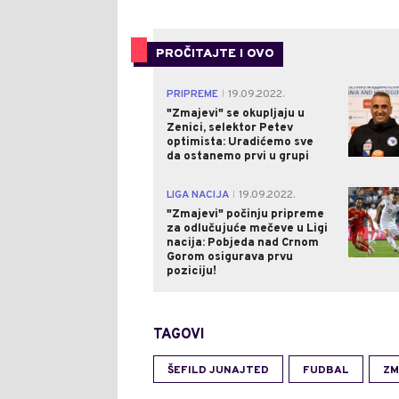
PROČITAJTE I OVO
PRIPREME
19.09.2022.
|
"Zmajevi" se okupljaju u
Zenici, selektor Petev
optimista: Uradićemo sve
da ostanemo prvi u grupi
LIGA NACIJA
19.09.2022.
|
"Zmajevi" počinju pripreme
za odlučujuće mečeve u Ligi
nacija: Pobjeda nad Crnom
Gorom osigurava prvu
poziciju!
TAGOVI
ŠEFILD JUNAJTED
FUDBAL
ZM