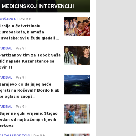
MEDICINSKOJ INTERVENCIJI
0
KOŠARKA
Pre 8 h
|
Srbija u četvrtfinalu
Eurobasketa, blamaža
Hrvatske: Svi u čudu gledali ...
0
FUDBAL
Pre 9 h
|
Partizanov tim za Tobol: Saša
Ilić napada Kazahstance sa
ovih 11
0
FUDBAL
Pre 9 h
|
Sarajevo do daljnjeg neće
igrati na Koševu!? Bordo klub
se oglasio saopš...
0
FUDBAL
Pre 9 h
|
Bajer ne gubi vrijeme: Stigao
jedan od najtraženijih lijevih
bekova
0
|