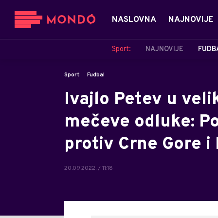
NASLOVNA
NAJNOVIJE
Sport:
NAJNOVIJE
FUDB
Sport
Fudbal
Ivajlo Petev u ve
mečeve odluke: Po
protiv Crne Gore i
20.09.2022. / 11:18