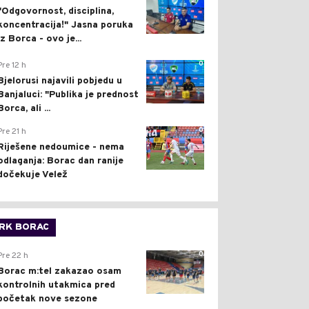
"Odgovornost, disciplina,
koncentracija!" Jasna poruka
iz Borca - ovo je...
0
Pre 12 h
Bjelorusi najavili pobjedu u
Banjaluci: "Publika je prednost
Borca, ali ...
0
Pre 21 h
Riješene nedoumice - nema
odlaganja: Borac dan ranije
dočekuje Velež
RK BORAC
0
Pre 22 h
Borac m:tel zakazao osam
kontrolnih utakmica pred
početak nove sezone