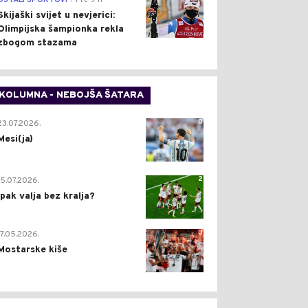
OSTALI SPORTOVI
Pre 9 h
Skijaški svijet u nevjerici:
Olimpijska šampionka rekla
zbogom stazama
KOLUMNA - NEBOJŠA ŠATARA
0
23.07.2026.
Mesi(ja)
2
15.07.2026.
Ipak valja bez kralja?
0
17.05.2026.
Mostarske kiše