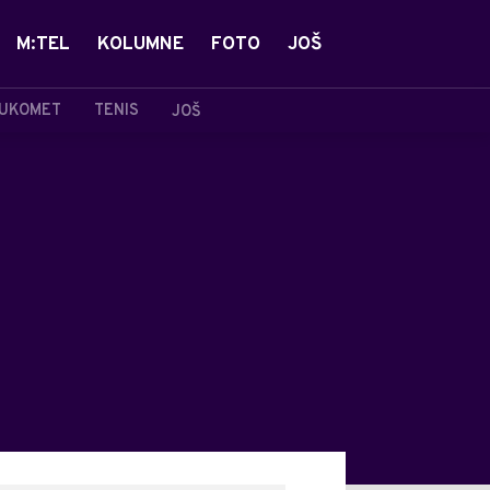
M:TEL
KOLUMNE
FOTO
JOŠ
UKOMET
TENIS
JOŠ