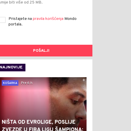
smije biti više od 25 MB.
Pristajete na
pravila korišćenja
Mondo
portala.
POŠALJI
NAJNOVIJE
0
Pre 6 h
KOŠARKA
NIŠTA OD EVROLIGE, POSLIJE
ZVEZDE U FIBA LIGU ŠAMPIONA: