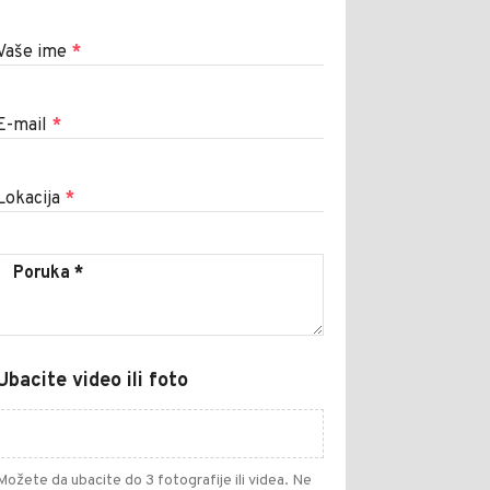
Vaše ime
*
E-mail
*
Lokacija
*
Ubacite video ili foto
Možete da ubacite do 3 fotografije ili videa. Ne