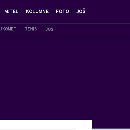
M:TEL
KOLUMNE
FOTO
JOŠ
UKOMET
TENIS
JOŠ