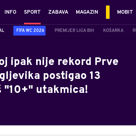
INFO
SPORT
ZABAVA
MAGAZIN
MOBIT
AL
FIFA WC 2026
PREMIJER LIGA BIH
KOŠARKA
R
j ipak nije rekord Prve
gljevika postigao 13
oš "10+" utakmica!