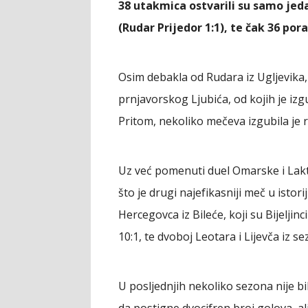
38 utakmica ostvarili su samo jeda
(Rudar Prijedor 1:1), te čak 36 por
Osim debakla od Rudara iz Ugljevika,
prnjavorskog Ljubića, od kojih je izg
Pritom, nekoliko mečeva izgubila je re
Uz već pomenuti duel Omarske i Lakt
što je drugi najefikasniji meč u istori
Hercegovca iz Bileće, koji su Bijeljinc
10:1, te dvoboj Leotara i Lijevča iz se
U posljednjih nekoliko sezona nije b