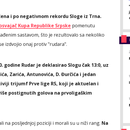
na i po negativnom rekordu Sloge iz Trna.
osvajač Kupa Republike Srpske
pomenutu
ađenim sastavom, što je rezultovalo sa nekoliko
 izdvojio onaj protiv "rudara".
. godine Rudar je deklasirao Slogu čak 13:0, uz
ića, Zarića, Antunovića, D. Đurčića i jedan
viji trijumf Prve lige RS, koji je aktuelan i
više postignutih golova na prvoligaškim
 na posljednjoj poziciji i morali su u niži rang.
Na