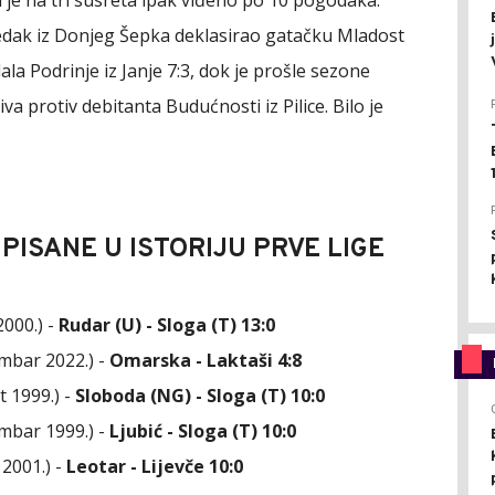
i je na tri susreta ipak viđeno po 10 pogodaka.
redak iz Donjeg Šepka deklasirao gatačku Mladost
ala Podrinje iz Janje 7:3, dok je prošle sezone
va protiv debitanta Budućnosti iz Pilice. Bilo je
PISANE U ISTORIJU PRVE LIGE
2000.) -
Rudar (U) - Sloga (T) 13:0
embar 2022.) -
Omarska - Laktaši 4:8
t 1999.) -
Sloboda (NG) - Sloga (T) 10:0
embar 1999.) -
Ljubić - Sloga (T) 10:0
 2001.) -
Leotar - Lijevče 10:0