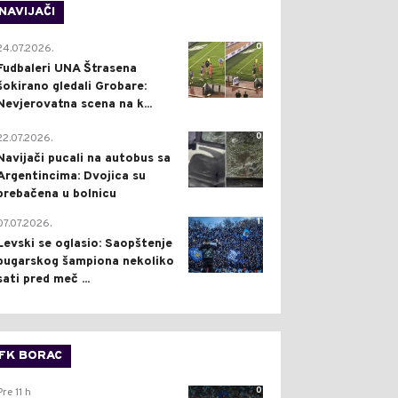
NAVIJAČI
0
24.07.2026.
Fudbaleri UNA Štrasena
šokirano gledali Grobare:
Nevjerovatna scena na k...
0
22.07.2026.
Navijači pucali na autobus sa
Argentincima: Dvojica su
prebačena u bolnicu
1
07.07.2026.
Levski se oglasio: Saopštenje
bugarskog šampiona nekoliko
sati pred meč ...
FK BORAC
0
Pre 11 h