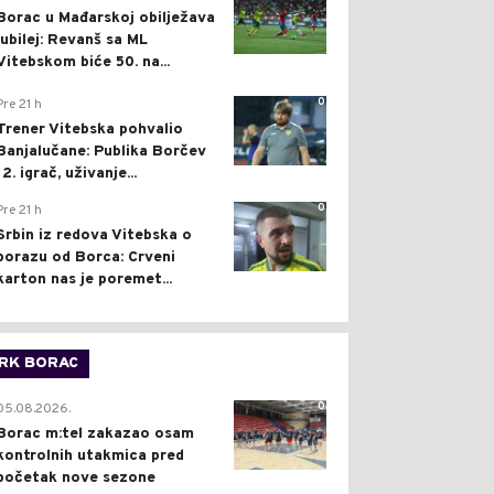
Borac u Mađarskoj obilježava
jubilej: Revanš sa ML
Vitebskom biće 50. na...
0
Pre 21 h
Trener Vitebska pohvalio
Banjalučane: Publika Borčev
12. igrač, uživanje...
0
Pre 21 h
Srbin iz redova Vitebska o
porazu od Borca: Crveni
karton nas je poremet...
RK BORAC
0
05.08.2026.
Borac m:tel zakazao osam
kontrolnih utakmica pred
početak nove sezone