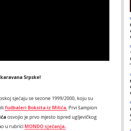
 karavana Srpske!
 Srpskoj sjećaju se sezone 1999/2000, koju su
ili
fudbaleri Boksita iz Milića.
Prvi šampion
ića
osvojio je prvo mjesto ispred ugljevičkog
ao u rubrici
MONDO sjećanja.