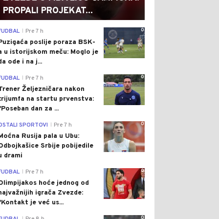
PROPALI PROJEKAT...
0
FUDBAL
Pre 7 h
|
Puzigaća poslije poraza BSK-
a u istorijskom meču: Moglo je
da ode i na j...
0
FUDBAL
Pre 7 h
|
Trener Željezničara nakon
trijumfa na startu prvenstva:
"Poseban dan za ...
0
OSTALI SPORTOVI
Pre 7 h
|
Moćna Rusija pala u Ubu:
Odbojkašice Srbije pobijedile
u drami
0
FUDBAL
Pre 7 h
|
Olimpijakos hoće jednog od
najvažnijih igrača Zvezde:
"Kontakt je već us...
0
|