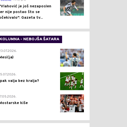
FUDBAL
Pre 8 h
"Vlahović je još nezaposlen
jer nije postao što se
očekivalo": Gazeta tv...
KOLUMNA - NEBOJŠA ŠATARA
0
23.07.2026.
Mesi(ja)
2
15.07.2026.
Ipak valja bez kralja?
0
17.05.2026.
Mostarske kiše