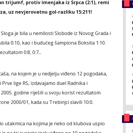
n trijumf, protiv imenjaka iz Srpca (2:1), remi
aza, uz nevjerovatnu gol-razliku 15:211!
 Sloga je bila u nemilosti Slobode iz Novog Grada i
ubila 0:10, kao i budućeg šampiona Boksita 1:10.
zultatom 0:8, 0:7...
aša, na kojem je u nedjelju viđeno 12 pogodaka,
ji Prve lige RS, izdavajamo duel Radnika i
i 2005. godine riješili u svoju korist rezultatom
zone 2000/01, kada su Trebinjci slavili 10:0.
ilo utakmica na kojima je neko od klubova uspio