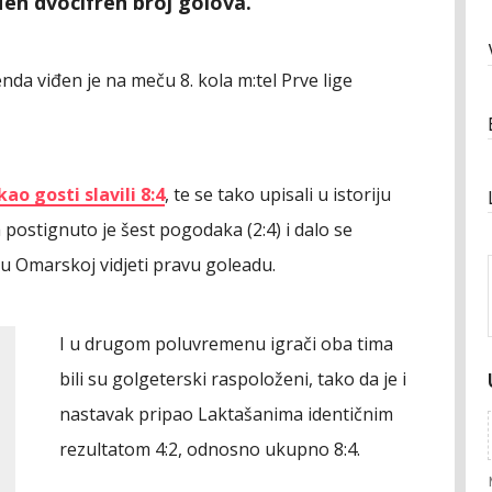
đen dvocifren broj golova.
nda viđen je na meču 8. kola m:tel Prve lige
kao gosti slavili 8:4
, te se tako upisali u istoriju
 postignuto je šest pogodaka (2:4) i dalo se
u Omarskoj vidjeti pravu goleadu.
I u drugom poluvremenu igrači oba tima
bili su golgeterski raspoloženi, tako da je i
nastavak pripao Laktašanima identičnim
rezultatom 4:2, odnosno ukupno 8:4.