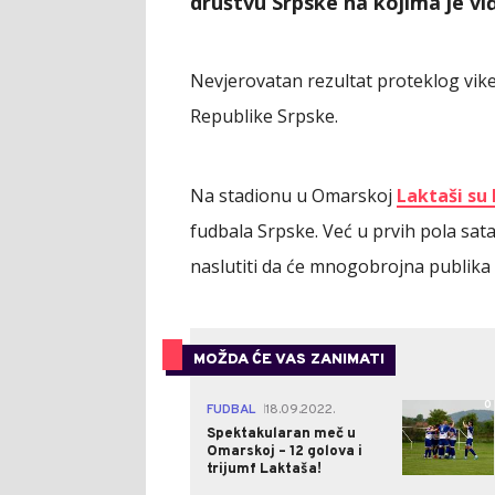
društvu Srpske na kojima je vi
Nevjerovatan rezultat proteklog vike
Republike Srpske.
Na stadionu u Omarskoj
Laktaši su 
fudbala Srpske. Već u prvih pola sata
naslutiti da će mnogobrojna publika 
MOŽDA ĆE VAS ZANIMATI
0
FUDBAL
18.09.2022.
|
Spektakularan meč u
Omarskoj – 12 golova i
trijumf Laktaša!