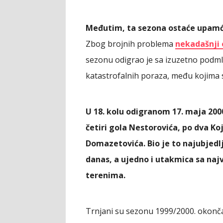
Međutim, ta sezona ostaće upamće
Zbog brojnih problema
nekadašnji 
sezonu odigrao je sa izuzetno podml
katastrofalnih poraza, među kojima se
U 18. kolu odigranom 17. maja 2000
četiri gola Nestorovića, po dva Koj
Domazetovića. Bio je to najubjedlji
danas, a ujedno i utakmica sa naj
terenima.
Trnjani su sezonu 1999/2000. okončali