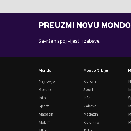
PREUZMI NOVU MONDO
Savršen spoj vijesti i zabave.
Mondo
Mondo Srbija
M
Najnovije
Korona
N
Korona
Sport
I
Info
Info
S
Sport
Zabava
M
Magazin
Magazin
M
MobIT
Kolumne
M
Mtel
Foto