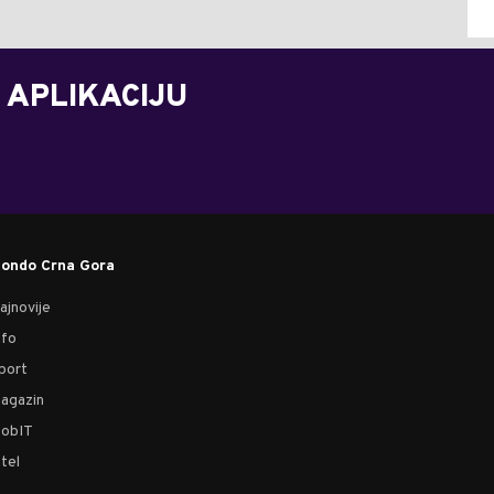
 APLIKACIJU
ondo Crna Gora
ajnovije
nfo
port
agazin
obIT
tel