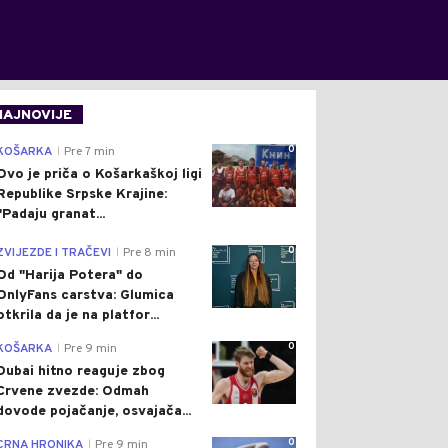
NAJNOVIJE
0
KOŠARKA
Pre 7 min
|
Ovo je priča o Košarkaškoj ligi
Republike Srpske Krajine:
"Padaju granat...
0
ZVIJEZDE I TRAČEVI
Pre 8 min
|
Od "Harija Potera" do
OnlyFans carstva: Glumica
otkrila da je na platfor...
0
KOŠARKA
Pre 9 min
|
Dubai hitno reaguje zbog
Crvene zvezde: Odmah
dovode pojačanje, osvajača...
0
CRNA HRONIKA
Pre 9 min
|