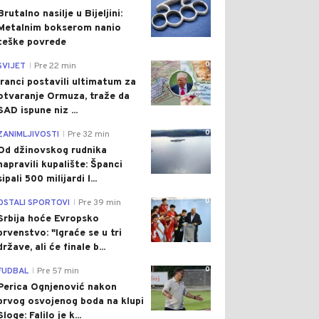
Brutalno nasilje u Bijeljini:
Metalnim bokserom nanio
teške povrede
0
SVIJET
Pre 22 min
|
Iranci postavili ultimatum za
otvaranje Ormuza, traže da
SAD ispune niz ...
0
ZANIMLJIVOSTI
Pre 32 min
|
Od džinovskog rudnika
napravili kupalište: Španci
sipali 500 milijardi l...
0
OSTALI SPORTOVI
Pre 39 min
|
Srbija hoće Evropsko
prvenstvo: "Igraće se u tri
države, ali će finale b...
0
FUDBAL
Pre 57 min
|
Perica Ognjenović nakon
prvog osvojenog boda na klupi
Sloge: Falilo je k...