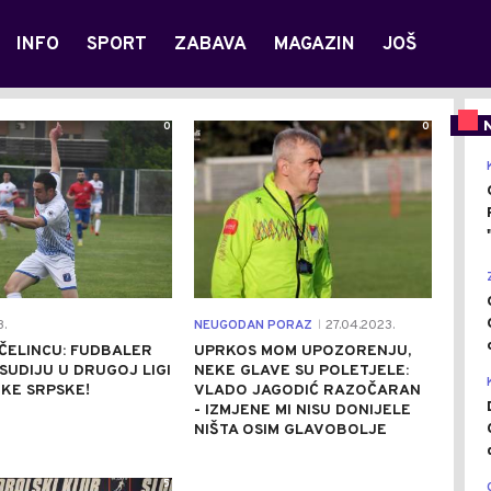
INFO
SPORT
ZABAVA
MAGAZIN
JOŠ
0
0
.
NEUGODAN PORAZ
27.04.2023.
|
ČELINCU: FUDBALER
UPRKOS MOM UPOZORENJU,
SUDIJU U DRUGOJ LIGI
NEKE GLAVE SU POLETJELE:
KE SRPSKE!
VLADO JAGODIĆ RAZOČARAN
- IZMJENE MI NISU DONIJELE
NIŠTA OSIM GLAVOBOLJE
5