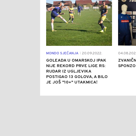
MONDO SJEĆANJA
20.09.2022.
04.08.202
|
GOLEADA U OMARSKOJ IPAK
ZVANIČN
NIJE REKORD PRVE LIGE RS:
SPONZO
RUDAR IZ UGLJEVIKA
POSTIGAO 13 GOLOVA, A BILO
JE JOŠ "10+" UTAKMICA!