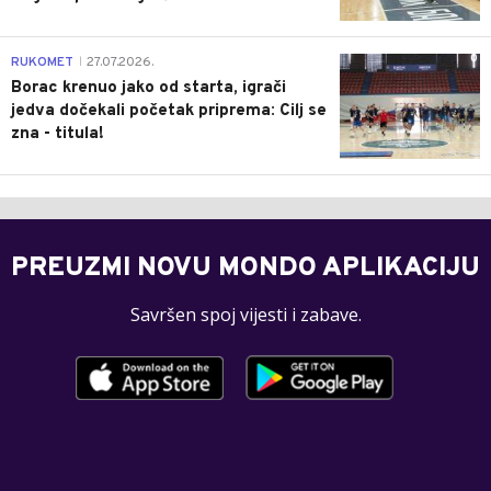
0
RUKOMET
27.07.2026.
|
Borac krenuo jako od starta, igrači
jedva dočekali početak priprema: Cilj se
zna - titula!
PREUZMI NOVU MONDO APLIKACIJU
Savršen spoj vijesti i zabave.