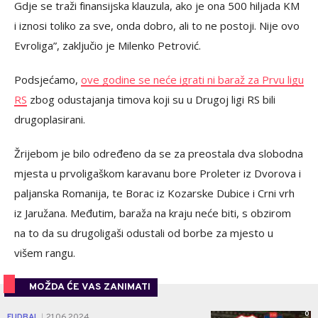
Gdje se traži finansijska klauzula, ako je ona 500 hiljada KM
i iznosi toliko za sve, onda dobro, ali to ne postoji. Nije ovo
Evroliga”, zaključio je Milenko Petrović.
Podsjećamo,
ove godine se neće igrati ni baraž za Prvu ligu
RS
zbog odustajanja timova koji su u Drugoj ligi RS bili
drugoplasirani.
Žrijebom je bilo određeno da se za preostala dva slobodna
mjesta u prvoligaškom karavanu bore Proleter iz Dvorova i
paljanska Romanija, te Borac iz Kozarske Dubice i Crni vrh
iz Jaružana. Međutim, baraža na kraju neće biti, s obzirom
na to da su drugoligaši odustali od borbe za mjesto u
višem rangu.
MOŽDA ĆE VAS ZANIMATI
0
FUDBAL
21.06.2024.
|