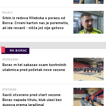
0
Pre 21 h
Srbin iz redova Vitebska o porazu od
Borca: Crveni karton nas je poremetio,
ali ide revanš - ništa još nije gotovo
RK BORAC
0
05.08.2026.
Borac m:tel zakazao osam kontrolnih
utakmica pred početak nove sezone
0
27.07.2026.
Savić otvoreno pred start sezone:
Borac napada titulu, klub ulazi bez
dugova prema igračima!