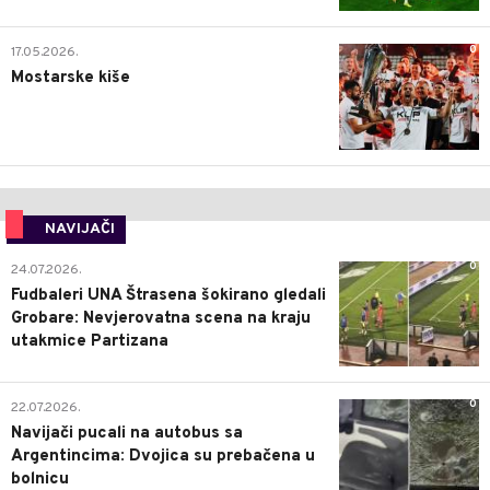
0
17.05.2026.
Mostarske kiše
NAVIJAČI
0
24.07.2026.
Fudbaleri UNA Štrasena šokirano gledali
Grobare: Nevjerovatna scena na kraju
utakmice Partizana
0
22.07.2026.
Navijači pucali na autobus sa
Argentincima: Dvojica su prebačena u
bolnicu