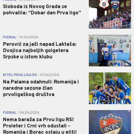
Sloboda iz Novog Grada se
pohvalila: “Dobar dan Prva ligo”
0
FUDBAL
10.06.2024.
|
Perović za jači napad Laktaša:
Dvojica najboljih golgetera
Srpske u istom klubu
0
M:TEL PRVA LIGA RS
07.06.2024.
|
Na Palama odahnuli: Romanija i
naredne sezone član
prvoligaškog društva
0
FUDBAL
06.06.2024.
|
Nema baraža za Prvu ligu RS!
Proleter i Crni vrh odustali -
Romanija i Borac ostaju u eliti!