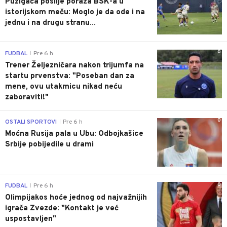
Puzigaća poslije poraza BSK-a u
istorijskom meču: Moglo je da ode i na
jednu i na drugu stranu...
0
FUDBAL
Pre 6 h
|
Trener Željezničara nakon trijumfa na
startu prvenstva: "Poseban dan za
mene, ovu utakmicu nikad neću
zaboraviti!"
0
OSTALI SPORTOVI
Pre 6 h
|
Moćna Rusija pala u Ubu: Odbojkašice
Srbije pobijedile u drami
0
FUDBAL
Pre 6 h
|
Olimpijakos hoće jednog od najvažnijih
igrača Zvezde: "Kontakt je već
uspostavljen"