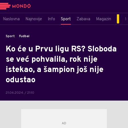
Naslovna
Najnovije
Info
Sport
Zabava
Magazin
M
Sport
Fudbal
Ko će u Prvu ligu RS? Sloboda
se već pohvalila, rok nije
istekao, a šampion još nije
odustao
21.06.2024. / 21:10