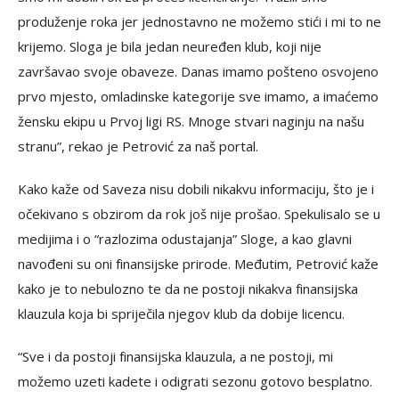
produženje roka jer jednostavno ne možemo stići i mi to ne
krijemo. Sloga je bila jedan neuređen klub, koji nije
završavao svoje obaveze. Danas imamo pošteno osvojeno
prvo mjesto, omladinske kategorije sve imamo, a imaćemo
žensku ekipu u Prvoj ligi RS. Mnoge stvari naginju na našu
stranu”, rekao je Petrović za naš portal.
Kako kaže od Saveza nisu dobili nikakvu informaciju, što je i
očekivano s obzirom da rok još nije prošao. Spekulisalo se u
medijima i o “razlozima odustajanja” Sloge, a kao glavni
navođeni su oni finansijske prirode. Međutim, Petrović kaže
kako je to nebulozno te da ne postoji nikakva finansijska
klauzula koja bi spriječila njegov klub da dobije licencu.
“Sve i da postoji finansijska klauzula, a ne postoji, mi
možemo uzeti kadete i odigrati sezonu gotovo besplatno.