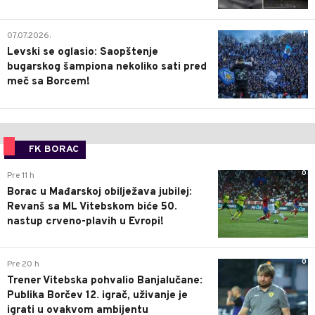
1
07.07.2026.
Levski se oglasio: Saopštenje
bugarskog šampiona nekoliko sati pred
meč sa Borcem!
FK BORAC
0
Pre 11 h
Borac u Mađarskoj obilježava jubilej:
Revanš sa ML Vitebskom biće 50.
nastup crveno-plavih u Evropi!
0
Pre 20 h
Trener Vitebska pohvalio Banjalučane:
Publika Borčev 12. igrač, uživanje je
igrati u ovakvom ambijentu