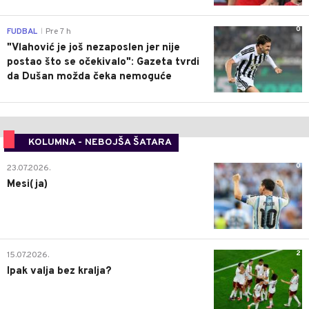
0
FUDBAL
Pre 7 h
|
"Vlahović je još nezaposlen jer nije
postao što se očekivalo": Gazeta tvrdi
da Dušan možda čeka nemoguće
KOLUMNA - NEBOJŠA ŠATARA
0
23.07.2026.
Mesi(ja)
2
15.07.2026.
Ipak valja bez kralja?