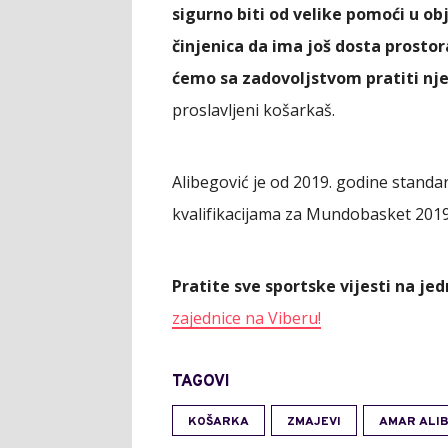
sigurno biti od velike pomoći u o
činjenica da ima još dosta prosto
ćemo sa zadovoljstvom pratiti n
proslavljeni košarkaš.
Alibegović je od 2019. godine standa
kvalifikacijama za Mundobasket 2019. 
Pratite sve sportske vijesti na j
zajednice na Viberu!
TAGOVI
KOŠARKA
ZMAJEVI
AMAR ALIB