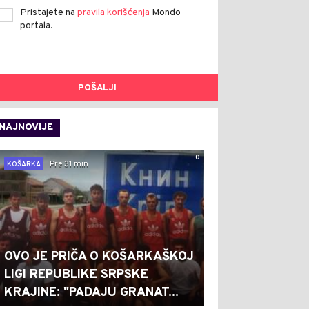
Pristajete na
pravila korišćenja
Mondo
portala.
POŠALJI
NAJNOVIJE
0
Pre 31 min
KOŠARKA
OVO JE PRIČA O KOŠARKAŠKOJ
LIGI REPUBLIKE SRPSKE
KRAJINE: "PADAJU GRANAT...