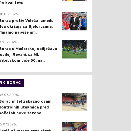
Po kvalitetu ...
0
08.08.2026.
Borac protiv Veleža između
dva okršaja sa Bjelorusima:
"Imamo najviše am...
0
07.08.2026.
Borac u Mađarskoj obilježava
jubilej: Revanš sa ML
Vitebskom biće 50. na...
RK BORAC
0
05.08.2026.
Borac m:tel zakazao osam
kontrolnih utakmica pred
početak nove sezone
0
27.07.2026.