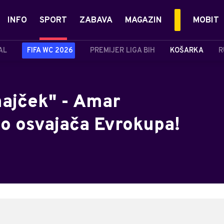
INFO
SPORT
ZABAVA
MAGAZIN
MOBIT
AL
FIFA WC 2026
PREMIJER LIGA BIH
KOŠARKA
R
ajček" - Amar
io osvajača Evrokupa!