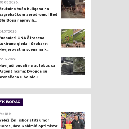
0
08.08.2026.
Brutalna tuča huligana na
zagrebačkom aerodromu! Bed
Blu Bojsi napravili...
0
24.07.2026.
Fudbaleri UNA Štrasena
šokirano gledali Grobare:
Nevjerovatna scena na k...
0
22.07.2026.
Navijači pucali na autobus sa
Argentincima: Dvojica su
prebačena u bolnicu
FK BORAC
0
Pre 18 h
Velež želi iskoristiti umor
Borca, Ibro Rahimić optimista: