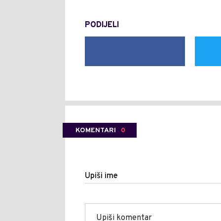
PODIJELI
KOMENTARI
0
Upiši ime