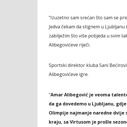
"Izuzetno sam srećan što sam se pri
Jedva čekam da stignem u Ljubljanu 
zabilježim što više pobjeda u svim ta
Alibegovićeve riječi.
Sportski direktor kluba Sani Bećirović
Alibegovićeve igre.
"
Amar Alibegović je veoma talent
da ga dovedemo u Ljubljanu, gdje 
Olimpije najmanje naredne dvije s
kraju, sa Virtusom je prošle sezon