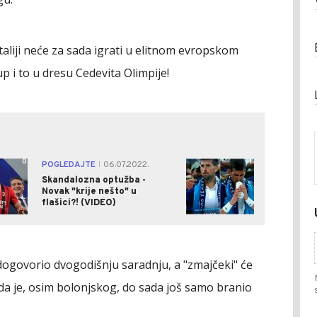
 Italiji neće za sada igrati u elitnom evropskom
p i to u dresu Cedevita Olimpije!
0
1
POGLEDAJTE
06.07.2022.
|
Skandalozna optužba -
Novak "krije nešto" u
flašici?! (VIDEO)
 dogovorio dvogodišnju saradnju, a "zmajčeki" će
m da je, osim bolonjskog, do sada još samo branio