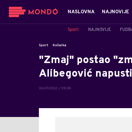
NASLOVNA
NAJNOVIJE
Sport:
NAJNOVIJE
FUDB
Sport
Košarka
"Zmaj" postao "zm
Alibegović napust
06.07.2022. / 09:38