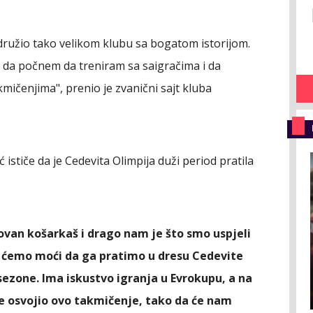
družio tako velikom klubu sa bogatom istorijom.
i da počnem da treniram sa saigračima i da
kmičenjima", prenio je zvanični sajt kluba
 ističe da je Cedevita Olimpija duži period pratila
ovan košarkaš i drago nam je što smo uspjeli
ćemo moći da ga pratimo u dresu Cedevite
ezone. Ima iskustvo igranja u Evrokupu, a na
e osvojio ovo takmičenje, tako da će nam