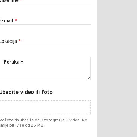
Vaše ime
*
E-mail
*
Lokacija
*
Ubacite video ili foto
Možete da ubacite do 3 fotografije ili videa. Ne
smije biti više od 25 MB.