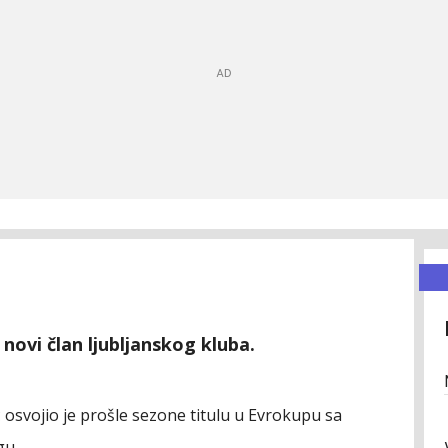
novi član ljubljanskog kluba.
osvojio je prošle sezone titulu u Evrokupu sa
gu.