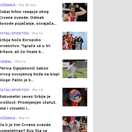
0
KOŠARKA
Pre 32 min
|
Dubai hitno reaguje zbog
Crvene zvezde: Odmah
dovode pojačanje, osvajača...
0
OSTALI SPORTOVI
Pre 1 h
|
Srbija hoće Evropsko
prvenstvo: "Igraće se u tri
države, ali će finale b...
0
FUDBAL
Pre 1 h
|
Perica Ognjenović nakon
prvog osvojenog boda na klupi
Sloge: Falilo je k...
0
OSTALI SPORTOVI
Pre 1 h
|
Rukometni savez Srbije je
prošlost: Promijenjen statut,
ime i vizuelni i...
0
KOŠARKA
Pre 1 h
|
Da li je tim Crvene zvezde
kompletiran? Evo šta se