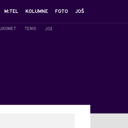
M:TEL
KOLUMNE
FOTO
JOŠ
UKOMET
TENIS
JOŠ