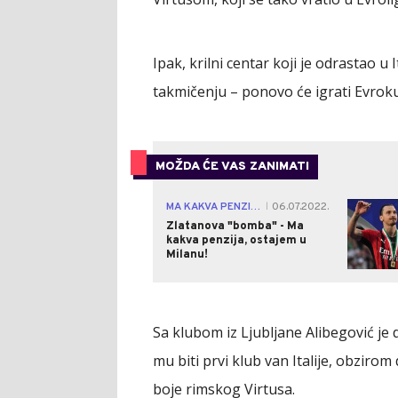
Ipak, krilni centar koji je odrastao u
takmičenju – ponovo će igrati Evroku
MOŽDA ĆE VAS ZANIMATI
MA KAKVA PENZIJA
06.07.2022.
|
Zlatanova "bomba" - Ma
kakva penzija, ostajem u
Milanu!
Sa klubom iz Ljubljane Alibegović je
mu biti prvi klub van Italije, obziro
boje rimskog Virtusa.