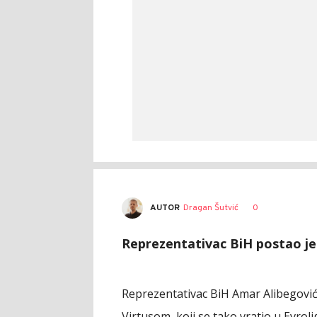
AUTOR
Dragan Šutvić
0
Reprezentativac BiH postao je 
Reprezentativac BiH Amar Alibegović 
Virtusom, koji se tako vratio u Evroli