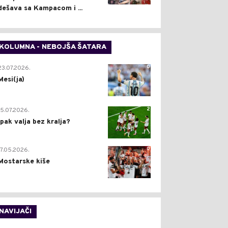
dešava sa Kampacom i ...
KOLUMNA - NEBOJŠA ŠATARA
0
23.07.2026.
Mesi(ja)
2
15.07.2026.
Ipak valja bez kralja?
0
17.05.2026.
Mostarske kiše
NAVIJAČI