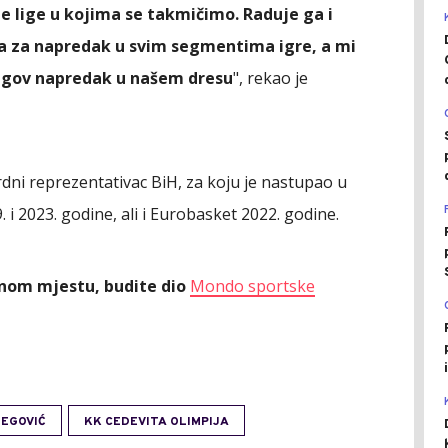
bje lige u kojima se takmičimo. Raduje ga i
ra za napredak u svim segmentima igre, a mi
jegov napredak u našem dresu
", rekao je
rdni reprezentativac BiH, za koju je nastupao u
i 2023. godine, ali i Eurobasket 2022. godine.
ednom mjestu, budite dio
Mondo sportske
EGOVIĆ
KK CEDEVITA OLIMPIJA