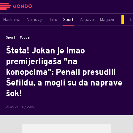
Naslovna
Najnovije
Info
Sport
Zabava
Magazin
M
Sport
Fudbal
Šteta! Jokan je imao
premijerligaša "na
konopcima": Penali presudili
Šefildu, a mogli su da naprave
šok!
21.09.2021. / 23:51