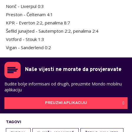
Norič - Liverpul 0:3
Preston - Čeltenam 4:1
KPR - Everton 2:2, penalima 8:7
Šefild junajted - Sautempton 2:2, penalima 2:4
Votford - Stouk 1:3
Vigan - Sanderlend 0:2
Naše vijesti ne morate da provjeravate
Budite bolje informisani od drugih, preuzmite Mondo mobilnu
aplikaciju
PREUZMI APLIKACIJU
TAGOVI