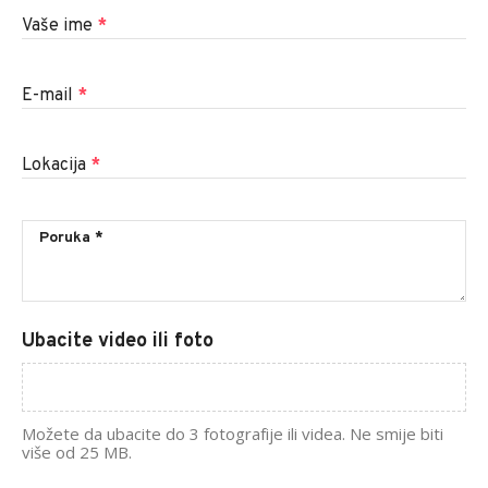
Vaše ime
*
E-mail
*
Lokacija
*
Ubacite video ili foto
Možete da ubacite do 3 fotografije ili videa. Ne smije biti
više od 25 MB.