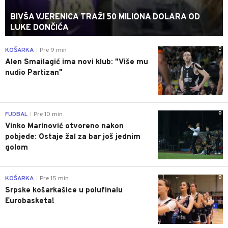
BIVŠA VJERENICA TRAŽI 50 MILIONA DOLARA OD
LUKE DONČIĆA
0
KOŠARKA
Pre 9 min
|
Alen Smailagić ima novi klub: "Više mu
nudio Partizan"
0
FUDBAL
Pre 10 min
|
Vinko Marinović otvoreno nakon
pobjede: Ostaje žal za bar još jednim
golom
0
KOŠARKA
Pre 15 min
|
Srpske košarkašice u polufinalu
Eurobasketa!