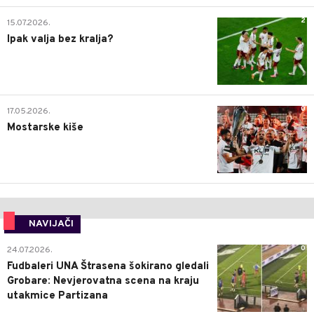
2
15.07.2026.
Ipak valja bez kralja?
0
17.05.2026.
Mostarske kiše
NAVIJAČI
0
24.07.2026.
Fudbaleri UNA Štrasena šokirano gledali
Grobare: Nevjerovatna scena na kraju
utakmice Partizana