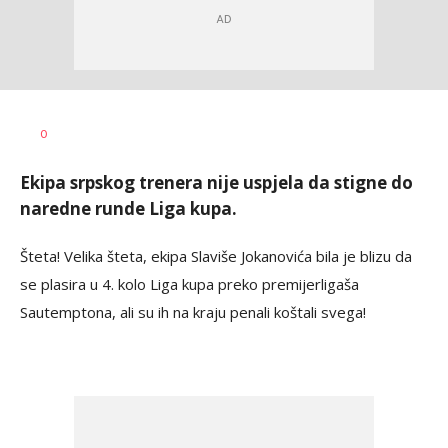
Dragan
AUTOR
0
Šutvić
Ekipa srpskog trenera nije uspjela da stigne do
naredne runde Liga kupa.
Šteta! Velika šteta, ekipa Slaviše Jokanovića bila je blizu da
se plasira u 4. kolo Liga kupa preko premijerligaša
Sautemptona, ali su ih na kraju penali koštali svega!