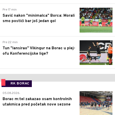
0
Pre 17 min
Savić nakon "minimalca" Borca: Morali
smo postići bar još jedan gol
0
Pre 22 min
Tun "lansirao" Vikingur na Borac u plej-
ofu Konferencijske lige?
RK BORAC
0
05.08.2026.
Borac m:tel zakazao osam kontrolnih
utakmica pred početak nove sezone