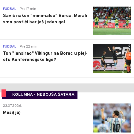
0
FUDBAL
Pre 17 min
|
Savić nakon "minimalca" Borca: Morali
smo postići bar još jedan gol
0
FUDBAL
Pre 22 min
|
Tun "lansirao" Vikingur na Borac u plej-
ofu Konferencijske lige?
KOLUMNA - NEBOJŠA ŠATARA
0
23.07.2026.
Mesi(ja)