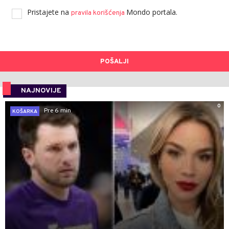
Pristajete na
Mondo portala.
pravila korišćenja
POŠALJI
NAJNOVIJE
0
Pre 6 min
KOŠARKA