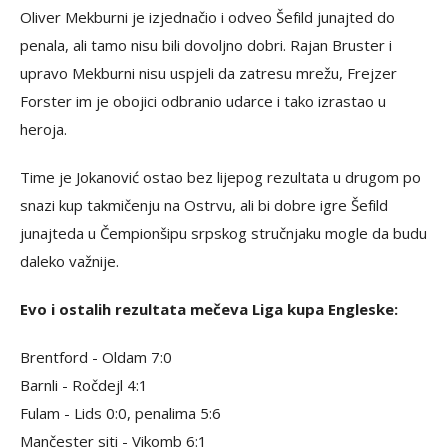
Oliver Mekburni je izjednačio i odveo Šefild junajted do
penala, ali tamo nisu bili dovoljno dobri. Rajan Bruster i
upravo Mekburni nisu uspjeli da zatresu mrežu, Frejzer
Forster im je obojici odbranio udarce i tako izrastao u
heroja.
Time je Jokanović ostao bez lijepog rezultata u drugom po
snazi kup takmičenju na Ostrvu, ali bi dobre igre Šefild
junajteda u Čempionšipu srpskog stručnjaku mogle da budu
daleko važnije.
Evo i ostalih rezultata mečeva Liga kupa Engleske:
Brentford - Oldam 7:0
Barnli - Ročdejl 4:1
Fulam - Lids 0:0, penalima 5:6
Mančester siti - Vikomb 6:1