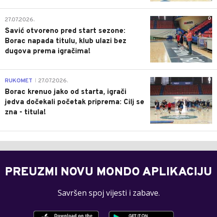
0
27.07.2026.
Savić otvoreno pred start sezone:
Borac napada titulu, klub ulazi bez
dugova prema igračima!
0
RUKOMET
27.07.2026.
|
Borac krenuo jako od starta, igrači
jedva dočekali početak priprema: Cilj se
zna - titula!
PREUZMI NOVU MONDO APLIKACIJU
Savršen spoj vijesti i zabave.