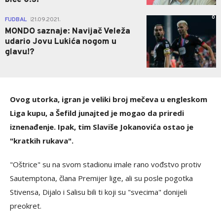
biće 0:3!
0
FUDBAL
21.09.2021.
|
MONDO saznaje: Navijač Veleža
udario Jovu Lukića nogom u
glavu!?
Ovog utorka, igran je veliki broj mečeva u engleskom
Liga kupu, a Šefild junajted je mogao da priredi
iznenađenje. Ipak, tim Slaviše Jokanovića ostao je
"kratkih rukava".
"Oštrice" su na svom stadionu imale rano vođstvo protiv
Sautemptona, člana Premijer lige, ali su posle pogotka
Stivensa, Dijalo i Salisu bili ti koji su "svecima" donijeli
preokret.