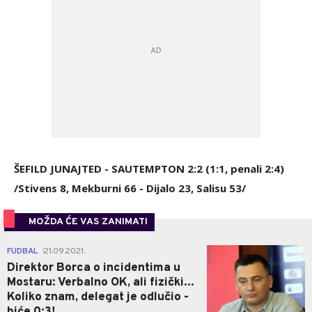
ŠEFILD JUNAJTED - SAUTEMPTON 2:2 (1:1, penali 2:4)
/Stivens 8, Mekburni 66 - Dijalo 23, Salisu 53/
MOŽDA ĆE VAS ZANIMATI
0
FUDBAL
21.09.2021.
|
Direktor Borca o incidentima u
Mostaru: Verbalno OK, ali fizički...
Koliko znam, delegat je odlučio -