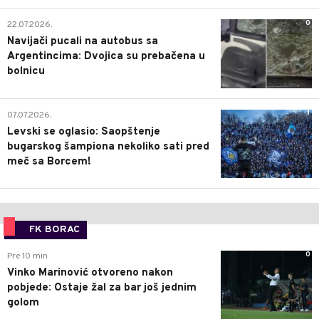
0
22.07.2026.
Navijači pucali na autobus sa
Argentincima: Dvojica su prebačena u
bolnicu
1
07.07.2026.
Levski se oglasio: Saopštenje
bugarskog šampiona nekoliko sati pred
meč sa Borcem!
FK BORAC
0
Pre 10 min
Vinko Marinović otvoreno nakon
pobjede: Ostaje žal za bar još jednim
golom